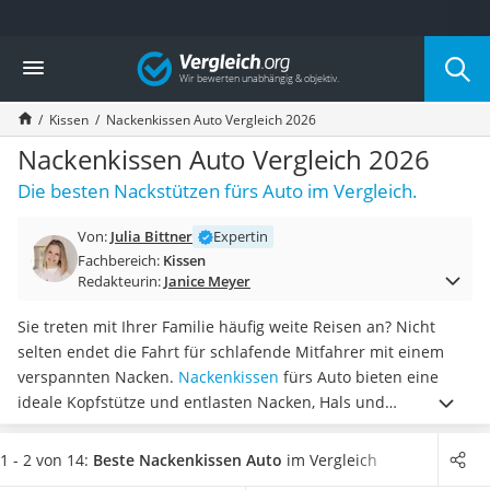
Die beliebtesten Vergleiche nach Kategorie
Vergleich
Wohnen
Matratzen-Topper
Kissen
Nackenkissen Auto Vergleich 2026
Matratzen
Konferenzlautsprecher
Nackenkissen Auto Vergleich 2026
Tageslichtlampe
Die besten Nackstützen fürs Auto im Vergleich.
Badlüfter
Ergonomischer Bürostuhl
Von:
Julia Bittner
Expertin
Bürohocker
Fachbereich:
Kissen
Außenleuchte mit Kamera
Redakteurin:
Janice Meyer
Ozongeneratoren
Akku-Tischlampe
Sie treten mit Ihrer Familie häufig weite Reisen an? Nicht
Konferenzmikrofon
selten endet die Fahrt für schlafende Mitfahrer mit einem
Klappmatratze
verspannten Nacken.
Nackenkissen
fürs Auto bieten eine
Duschkopf mit Kalkfilter
ideale Kopfstütze und entlasten Nacken, Hals und
Aktenvernichter Sicherheitsstufe 4
Schulterpartie. Zudem
schützen Sie den Kopf auch vor
Bettgitter
Erschütterungen
durch die Fahrt.
Diverse Online-Tests
1 - 2 von 14:
Beste Nackenkissen Auto
im Vergleich
Spannbettlaken
zeigen, dass die Modelle
in der Regel direkt an der