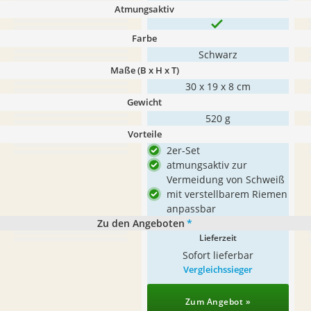
Atmungsaktiv
Farbe
Schwarz
Maße (B x H x T)
30 x 19 x 8 cm
Gewicht
520 g
Vorteile
2er-Set
atmungsaktiv zur
Vermeidung von Schweiß
mit verstellbarem Riemen
anpassbar
Zu den Angeboten
*
Lieferzeit
Sofort lieferbar
Vergleichssieger
Zum Angebot »