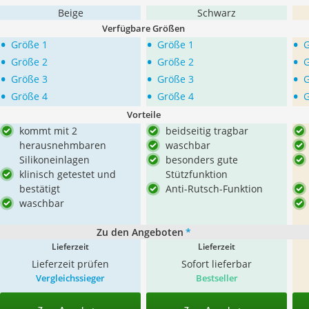
Beige
Schwarz
Verfügbare Größen
•
•
•
Größe 1
Größe 1
G
•
•
•
Größe 2
Größe 2
•
•
•
Größe 3
Größe 3
G
•
•
•
Größe 4
Größe 4
G
Vorteile
kommt mit 2
beidseitig tragbar
herausnehmbaren
waschbar
Silikoneinlagen
besonders gute
klinisch getestet und
Stützfunktion
bestätigt
Anti-Rutsch-Funktion
waschbar
Zu den Angeboten
*
Lieferzeit
Lieferzeit
Lieferzeit prüfen
Sofort lieferbar
Vergleichssieger
Bestseller