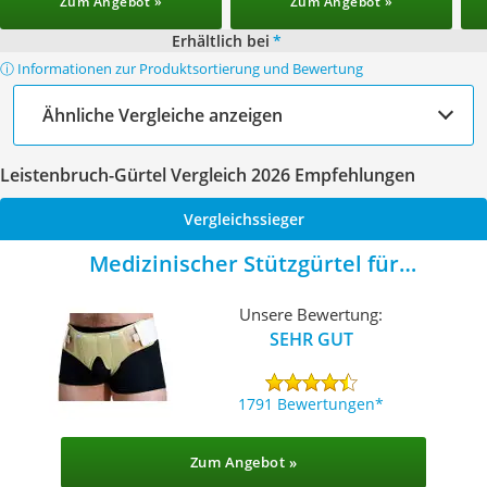
Zum Angebot »
Zum Angebot »
Erhältlich bei
*
ⓘ Informationen zur Produktsortierung und Bewertung
Ähnliche Vergleiche anzeigen
Leistenbruch-Gürtel Vergleich 2026 Empfehlungen
Vergleichssieger
Medizinischer Stützgürtel für
Leistenbrüche
Unsere Bewertung:
SEHR GUT
1791 Bewertungen
Zum Angebot »