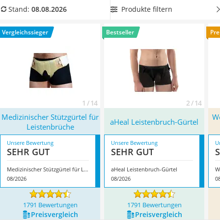
Philips-Sonicare-Zahnbürste
können – ähnlich wie eine
Schulterbandage
.
Wählen Sie jetzt
Produkte filtern
Stand:
08.08.2026
Schildkrötenhaus
einen Leistenbruch-
Gürtel mit herausnehmbare Polstern,
Mineralfutter Pferd
wenn Sie Wert auf einen hohen Komfort und eine
Vergleichssieger
Bestseller
Pre
Massagegerät
unkomplizierte Reinigung legen
. Überzeugt hat uns hier im
Service
August 2026 besonders das Modell
Medizinischer Stützgürtel
für Leistenbrüche
*
mit seinen Eigenschaften.
1 / 14
2 / 14
Medizinischer Stützgürtel für
Wo
aHeal Leistenbruch-Gürtel
Leistenbrüche
Unsere Bewertung
Unsere Bewertung
U
SEHR GUT
SEHR GUT
Medizinischer Stützgürtel für Leistenbrüche
aHeal Leistenbruch-Gürtel
08/2026
08/2026
0
1791 Bewertungen
1791 Bewertungen
Preis­vergleich
Preis­vergleich