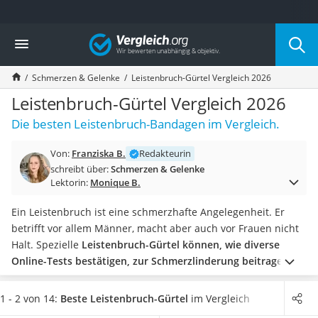
Die beliebtesten Vergleiche nach Kategorie
Vergleich
Drogerie
Inhalator
Schmerzen & Gelenke
Leistenbruch-Gürtel Vergleich 2026
Haarschneider
Rollator
Leistenbruch-Gürtel Vergleich 2026
Braun Rasierer
Die besten Leistenbruch-Bandagen im Vergleich.
Katzenklappe (Chip)
Rasierer
Von:
Franziska B.
Redakteurin
Masturbator
schreibt über:
Schmerzen & Gelenke
Massagepistole
Lektorin:
Monique B.
Epilierer
Reisehaartrockner
Ein Leistenbruch ist eine schmerzhafte Angelegenheit. Er
Eiweißpulver
betrifft vor allem Männer, macht aber auch vor Frauen nicht
Magnesiumpräparat
Halt. Spezielle
Leistenbruch-Gürtel können, wie diverse
Katzenklappe
Online-Tests bestätigen, zur Schmerzlinderung beitragen
.
Nackenmassagegerät
Eine medizinische Konsultation und Behandlung ersetzen sie
Zeckenschutz Katze
jedoch nicht. Es gibt Leistenbruch-Gürtel speziell für Herren
1 - 2 von 14:
Beste Leistenbruch-Gürtel
im Vergleich
leichter Haartrockner
und solche, die Frauen wie auch Männer gleichsam nutzen