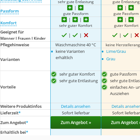
sehr gute Entlastung
gute Entlastung
Passform
gute Passform
gute Passform
Komfort
sehr guter Komfort
guter Komfort
Geeignet für
Männer I Frauen I Kinder
Pflegehinweise
Waschmaschine 40 °C
keine Herstelleran
•
•
keine Varianten
Lime/Grau
•
erhältlich
Grau
Varianten
sehr guter Komfort
gute Passform
sehr gute Entlastung
sehr gute Entla
Vorteile
einfaches An- u
Ausziehen
Weitere Produktinfos
Details ansehen
Details ansehe
Lieferzeit
*
Sofort lieferbar
Sofort lieferba
Zum Angebot »
Zum Angebot 
Zum Angebot
*
Erhältlich bei
*