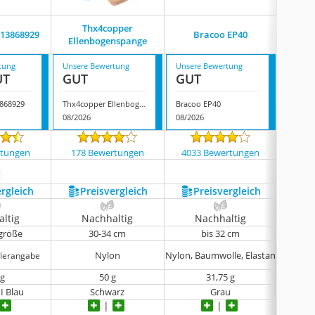
Thx4copper
 13868929
Bracoo EP40
Io
Ellenbogenspange
tung
Unsere Bewertung
Unsere Bewertung
Unsere
UT
GUT
GUT
GUT
3868929
Thx4copper Ellenbogenspange
Bracoo EP40
Ionoco
08/2026
08/2026
08/202
rtungen
178 Bewertungen
4033 Bewertungen
846
ehr anzeigen
ergleich
Preis­vergleich
Preis­vergleich
P
ltig
Nachhaltig
Nachhaltig
N
sgröße
30-34 cm
bis 32 cm
Nylon
Nylon, Baumwolle, Elastan
llerangabe
 g
50 g
31,75 g
I Blau
Schwarz
Grau