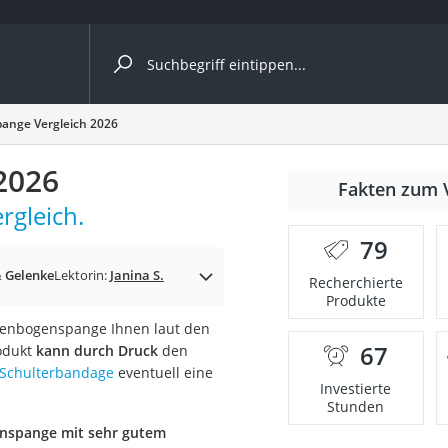
ergleiche nach Kategorie
ange Vergleich 2026
2026
Fakten zum 
rgleich.
79
p)
 Gelenke
Lektorin:
Janina S.
Recherchierte
Produkte
lenbogenspange Ihnen laut den
67
rodukt
kann durch Druck
den
Schulterbandage
eventuell eine
Investierte
Stunden
nspange mit sehr gutem