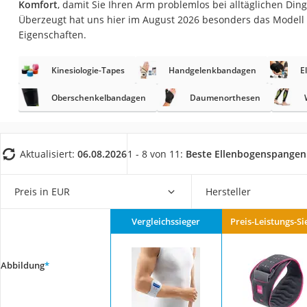
Komfort
, damit Sie Ihren Arm problemlos bei alltäglichen Di
Eiweißpulver
Überzeugt hat uns hier im August 2026 besonders das Modell
Magnesiumpräpar
Eigenschaften.
Katzenklappe
Kinesiologie-Tapes
Handgelenkbandagen
E
Nackenmassagege
Zeckenschutz Katz
Oberschenkelbandagen
Daumenorthesen
leichter Haartrock
Philips-Sonicare-
Aktualisiert:
06.08.2026
1 - 8 von 11:
Beste Ellenbogenspangen
Schildkrötenhaus
Mineralfutter Pfer
Preis in EUR
Hersteller
Massagegerät
Vergleichssieger
Preis-Leistungs-Si
Service
Abbildung
*