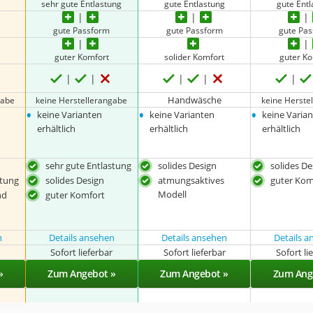
sehr gute Entlastung
gute Entlastung
gute Ent
gute Passform
gute Passform
gute Pa
guter Komfort
solider Komfort
guter K
Handwäsche
gabe
keine Herstellerangabe
keine Herste
•
•
•
keine Varianten
keine Varianten
keine Varia
erhältlich
erhältlich
erhältlich
sehr gute Entlastung
solides Design
solides De
stung
solides Design
atmungsaktives
guter Kom
Modell
nd
guter Komfort
n
Details ansehen
Details ansehen
Details 
r
Sofort lieferbar
Sofort lieferbar
Sofort li
»
Zum Angebot »
Zum Angebot »
Zum Ang