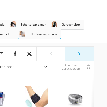
nder
Schulterbandagen
Geradehalter
it Pelotte
Ellenbogenspangen
Alle Filter
eren nach
zurücksetzen