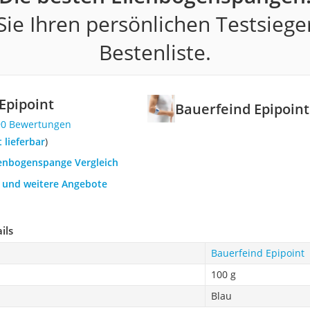
ie Ihren persönlichen Testsiege
Bestenliste.
Epipoint
Bauerfeind Epipoint
90 Bewertungen
t lieferbar
)
llenbogenspange Vergleich
h und weitere Angebote
ils
Bauerfeind Epipoint
100 g
Blau