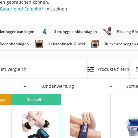
ngen gebrauchen können.
Bauerfeind Epipoint
*
mit seinen
at
llenbogenbandagen
Sprunggelenkbandagen
Flossing-Bä
rät
e
Wadenbandagen
Leistenbruch-Gürtel
Rückenbandagen m
ner
Zahnbürste
im Vergleich
Produkte filtern
d
Kundenwertung
Sorti
eger
Bestseller