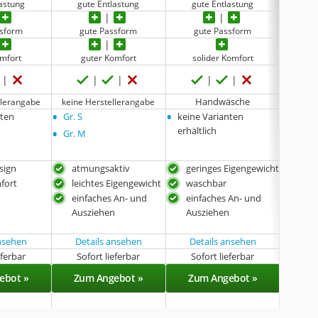
lastung
gute Entlastung
gute Entlastung
sehr 
ssform
gute Passform
gute Passform
sehr
omfort
guter Komfort
solider Komfort
g
Handwäsche
llerangabe
keine Herstellerangabe
keine 
•
•
•
nten
Gr. S
keine Varianten
klein:
•
•
erhältlich
Gr. M
mittel
•
extra
sign
atmungsaktiv
geringes Eigengewicht
sehr
fort
leichtes Eigengewicht
waschbar
seh
einfaches An- und
einfaches An- und
atm
Ausziehen
Ausziehen
Mod
gut
ansehen
Details ansehen
Details ansehen
Det
eferbar
Sofort lieferbar
Sofort lieferbar
Sof
ebot »
Zum Angebot »
Zum Angebot »
Zu