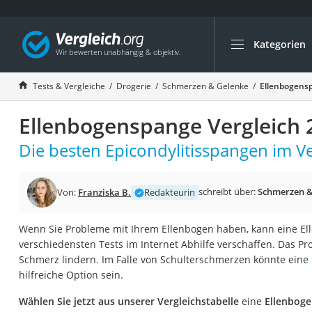
Kategorien
Die beliebtesten V
Drogerie
Tests & Vergleiche
Drogerie
Schmerzen & Gelenke
Ellenbogensp
Inhalator
Ellenbogenspange Vergleich 
Haarschneider
Rollator
Die besten Epicondylitisspangen im Ve
Braun Rasierer
Katzenklappe (Chi
schreibt über:
Schmerzen &
Von:
Franziska B.
Redakteurin
Rasierer
Wenn Sie Probleme mit Ihrem Ellenbogen haben, kann eine El
Masturbator
verschiedensten Tests im Internet Abhilfe verschaffen. Das P
Massagepistole
Schmerz lindern. Im Falle von Schulterschmerzen könnte eine
hilfreiche Option sein.
Epilierer
Reisehaartrockner
Wählen Sie jetzt aus unserer Vergleichstabelle
eine
Ellenboge