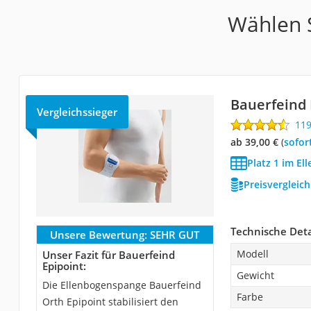
Wählen S
Bauerfeind 
Vergleichssieger
11
ab 39,00 €
(
Sofor
Platz 1 im E
Preisvergleic
Technische Deta
Unsere Bewertung:
SEHR GUT
Modell
Unser Fazit für Bauerfeind
Epipoint:
Gewicht
Die Ellenbogenspange Bauerfeind
Farbe
Orth Epipoint stabilisiert den