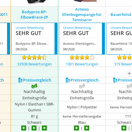
Actesso
Bodyprox BP-
0011
Ellenbogenspange für
Bauerfeind
ElbowBrace-2P
Tennisarm
Unsere Bewertung
Unsere Bewertung
Unsere Bewer
SEHR GUT
SEHR GUT
SEHR G
11
Bodyprox BP-ElbowBrace-2P
Actesso Ellenbogenspange für Tennisarm
Bauerfeind 1
08/2026
08/2026
08/2026
en
33508 Bewertungen
1901 Bewertungen
319 Bewe
m
ch
Preis­vergleich
Preis­vergleich
Preis­v
Nachhaltig
Nachhaltig
Nachha
Einheitsgröße
Einheitsgröße
Einheit
Nylon I Elasthan I SBR-
Nylon I Polyester
keine Herste
Gummi
81 g
111
keine Herstellerangabe
u
Schwarz
Blau
Schwarz 