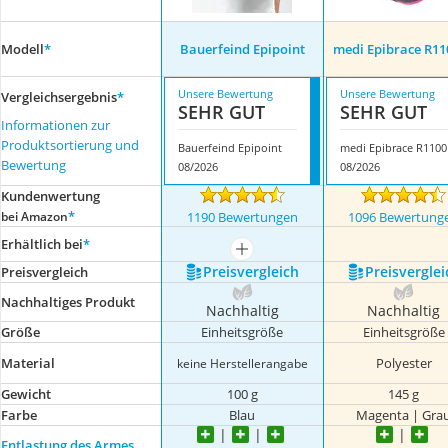
Modell
*
Bauerfeind Epipoint
medi Epibrace R11
Unsere Bewertung
Unsere Bewertung
Vergleichsergebnis
*
SEHR GUT
SEHR GUT
Informationen zur
Produktsortierung und
Bauerfeind Epipoint
medi Epibrace R1100
Bewertung
08/2026
08/2026
Kundenwertung
*
bei Amazon
1190 Bewertungen
1096 Bewertung
Erhältlich bei
*
mehr anzeigen
Preis­vergleich
Preis­verglei
Preis­vergleich
Nachhaltiges Produkt
Nachhaltig
Nachhaltig
Größe
Einheitsgröße
Einheitsgröße
Material
Polyester
keine Herstellerangabe
Gewicht
100 g
145 g
Farbe
Blau
Magenta | Gra
Entlastung des Armes