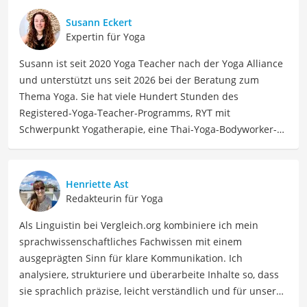
Susann Eckert
Expertin für Yoga
Susann ist seit 2020 Yoga Teacher nach der Yoga Alliance
und unterstützt uns seit 2026 bei der Beratung zum
Thema Yoga. Sie hat viele Hundert Stunden des
Registered-Yoga-Teacher-Programms, RYT mit
Schwerpunkt Yogatherapie, eine Thai-Yoga-Bodyworker-
Ausbildung und eine private Yoga-Ausbildung absolviert.
Auch Leidenschaften ihrer Kindheit, wie das Tanzen oder
Physiotherapie, findet sie in ihrer Berufung Yoga zu
Henriette Ast
unterrichten wieder. Aspekte vom Tanzunterricht und
Redakteurin für Yoga
Physiotherapieansätze findet sie in ihrer Leidenschaft,
Als Linguistin bei Vergleich.org kombiniere ich mein
dem Yoga-Unterricht, wieder. In ihrer Freizeit fährt
sprachwissenschaftliches Fachwissen mit einem
Susann gern Rad, auch ihr Urlaub ist oft als Bikepacking
ausgeprägten Sinn für klare Kommunikation. Ich
geplant. Außerdem arbeitet sie gern kreativ, vor allem mit
analysiere, strukturiere und überarbeite Inhalte so, dass
Farbe.
sie sprachlich präzise, leicht verständlich und für unsere
Der Rudraksha-Vergleich ist aus unserer Sicht besonders