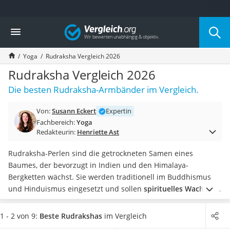
Die beliebtesten Vergleiche nach Kategorie
Vergleich
Freizeit & Sport
Gartentrampolin
Yoga
Rudraksha Vergleich 2026
Trampolin
Metalldetektor
Rudraksha Vergleich 2026
Eufab-Fahrradträger
Die besten Rudraksha-Armbänder im Vergleich.
Trampolin 366 cm
Fahrradschloss
Von:
Susann Eckert
Expertin
Aluminium-Koffer
Fachbereich:
Yoga
Futterboot
Redakteurin:
Henriette Ast
Air Bike
E-Bike-Dreirad
Rudraksha-Perlen sind die getrockneten Samen eines
Trekkingschuhe Herren
Baumes, der bevorzugt in Indien und den Himalaya-
Reisetasche mit Rollen
Bergketten wächst. Sie werden traditionell im Buddhismus
Klimmzugstation
und Hinduismus eingesetzt und sollen
spirituelles Wachstum
Koffer
unterstützen
und die eigene Energie erhalten.
Egal, ob Sie
Nachtsichtgerät
eine Rudraksha-Mala zu Ihrem
Meditationskissen
oder ein
1 - 2 von 9:
Beste Rudrakshas
im Vergleich
Faltschloss
Rudraksha-Armband als Schmuck suchen: Online-Tests