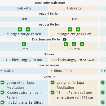
Hand- oder Halskette
Halskette
Halskette
Anzahl Perlen
108
108
Art der Perlen
fünfgesichtige Perlen
fünfgesichtige Perlen
Durchmesser Perlen
6 mm
15 mm
Schnur
Hochleistungsgarn Rot
Hochleistungsgarn Schwarz
Verzierungen
•
•
•
Mukhi
Bindu-Perle
Q
Vorteile
geeignet für Japa-
geeignet für Japa-
Meditation
Meditation
Knoten zwischen den
15 mm Perlen auf und
Perlen
eine Länge von 176 cm
mit Echtheits-Zertifikat