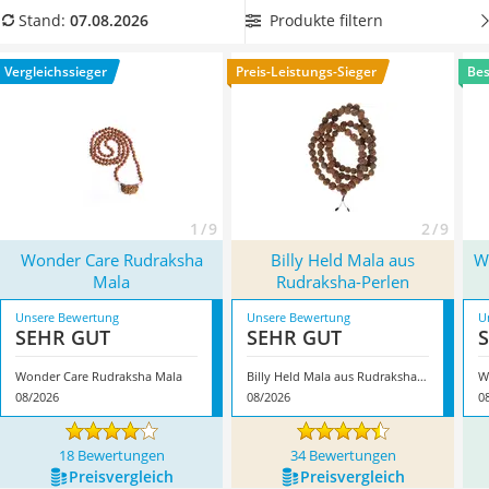
Handgepäck-Koffer
belegen, dass Sie beides haben können. Nutzen Sie die
Produkte filtern
Stand:
07.08.2026
Vibrationsplatte
Vergleichstabelle und wählen Sie jetzt eine Rudraksha-Mala,
Wanderschuhe Herren
die
speziell zu Ihrer Energie
und Ihrem Geschmack passt.
Vergleichssieger
Preis-Leistungs-Sieger
Bes
Sicherheitsweste Reiten
Überzeugt hat uns hier im August 2026 besonders das
Service
Modell
Wonder Care Rudraksha Mala
*
mit seinen
Eigenschaften.
1 / 9
2 / 9
Wonder Care Rudraksha
Billy Held Mala aus
W
Mala
Rudraksha-Perlen
Unsere Bewertung
Unsere Bewertung
U
SEHR GUT
SEHR GUT
Wonder Care Rudraksha Mala
Billy Held Mala aus Rudraksha-Perlen
08/2026
08/2026
0
18 Bewertungen
34 Bewertungen
Preis­vergleich
Preis­vergleich