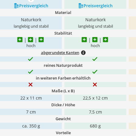
mehr anzeigen
Preis­vergleich
Preis­vergleich
Material
Naturkork
Naturkork
langlebig und stabil
langlebig und stabil
Stabilität
hoch
hoch
abgerundete Kanten
reines Naturprodukt
in weiteren Farben erhältlich
Maße (L x B)
22 x 11 cm
22,5 x 12 cm
Dicke / Höhe
7 cm
7,5 cm
Gewicht
ca. 350 g
680 g
Vorteile