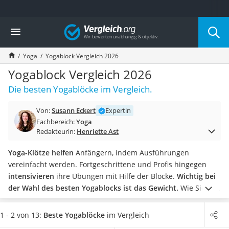
Die beliebtesten Vergleiche nach Kategorie
Vergleich
Freizeit & Sport
Gartentrampolin
Yoga
Yogablock Vergleich 2026
Trampolin
Metalldetektor
Yogablock Vergleich 2026
Eufab-Fahrradträger
Die besten Yogablöcke im Vergleich.
Trampolin 366 cm
Fahrradschloss
Von:
Susann Eckert
Expertin
Aluminium-Koffer
Fachbereich:
Yoga
Futterboot
Redakteurin:
Henriette Ast
Air Bike
E-Bike-Dreirad
Yoga-Klötze helfen
Anfängern, indem Ausführungen
Trekkingschuhe Herren
vereinfacht werden. Fortgeschrittene und Profis hingegen
Reisetasche mit Rollen
intensivieren
ihre Übungen mit Hilfe der Blöcke.
Wichtig bei
Klimmzugstation
der Wahl des besten Yogablocks ist das Gewicht.
Wie Sie in
Koffer
unserer Tabelle sehen können,
variiert dieses zwischen gut
Nachtsichtgerät
100 g und knapp 1 kg
pro Block.
Das macht in der Praxis
1 - 2 von 13:
Beste Yogablöcke
im Vergleich
Faltschloss
einen deutlichen Unterschied. Als Anfänger sollten Sie zu