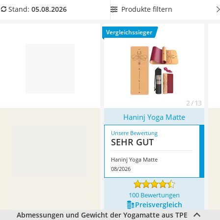
Handgepäck-Koffer
verschiedenen Orten auf ihrer
Yogamatte
üben
. Gehören Sie
Produkte filtern
Stand:
05.08.2026
Vibrationsplatte
auch dazu? Dann wählen Sie jetzt eine
TPE-Yogamatte mit
Wanderschuhe Herren
Tragegurt und/oder Tasche
aus unserer Vergleichstabelle.
Vergleichssieger
Sicherheitsweste Reiten
Überzeugt hat uns hier im August 2026 besonders das
Service
Modell
Haninj Yoga Matte
*
mit seinen Eigenschaften.
2 / 13
Haninj Yoga Matte
Unsere Bewertung
SEHR GUT
Haninj Yoga Matte
08/2026
100 Bewertungen
Preis­vergleich
Abmessungen und Gewicht der Yogamatte aus TPE