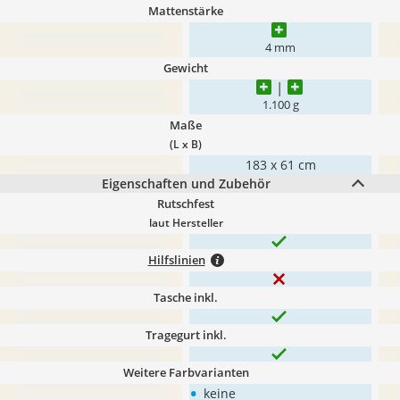
Mattenstärke
4 mm
Gewicht
1.100 g
Maße
(L x B)
183 x 61 cm
Eigenschaften und Zubehör
Rutschfest
laut Hersteller
Hilfslinien
Tasche inkl.
Tragegurt inkl.
Weitere Farbvarianten
•
keine