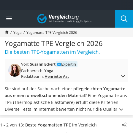
Die beliebtesten Vergleiche nach Kategorie
Vergleich
Freizeit & Sport
Gartentrampolin
Yoga
Yogamatte TPE Vergleich 2026
Trampolin
Metalldetektor
Yogamatte TPE Vergleich 2026
Eufab-Fahrradträger
Die besten TPE-Yogamatten im Vergleich.
Trampolin 366 cm
Fahrradschloss
Von:
Susann Eckert
Expertin
Aluminium-Koffer
Fachbereich:
Yoga
Futterboot
Redakteurin:
Henriette Ast
Air Bike
E-Bike-Dreirad
Sie sind auf der Suche nach einer
pflegeleichten Yogamatte
Trekkingschuhe Herren
aus einem umweltschonenden Material
? Eine Yogamatte aus
Reisetasche mit Rollen
TPE (Thermoplastische Elastomere) erfüllt diese Kriterien.
Klimmzugstation
Diverse Tests im Internet bewerten nicht nur die Qualität
Koffer
einer TPE-Yogamatte, sondern auch, ob ein Tragegurt oder
Nachtsichtgerät
eine Tasche für den Transport und die Aufbewahrung
1 - 2 von 13:
Beste Yogamatten TPE
im Vergleich
Faltschloss
mitgeliefert wird. Denn
viele Yoga-Praktizierende wollen an