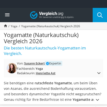
Die beliebtesten Vergleiche nach Kategorie
Vergleich
Freizeit & Sport
Gartentrampolin
Yoga
Yogamatte (Naturkautschuk) Vergleich 2026
Trampolin
Metalldetektor
Yogamatte (Naturkautschuk)
Eufab-Fahrradträger
Vergleich 2026
Trampolin 366 cm
Die besten Naturkautschuck-Yogamatten im
Fahrradschloss
Vergleich.
Aluminium-Koffer
Futterboot
Von:
Susann Eckert
Expertin
Air Bike
Fachbereich:
Yoga
E-Bike-Dreirad
Redakteurin:
Henriette Ast
Trekkingschuhe Herren
Reisetasche mit Rollen
Sie benötigen eine
rutschfeste Yogamatte
, um beim Üben
Klimmzugstation
von Asanas, die ausreichend Bodenhaftung voraussetzen,
Koffer
und besonders dynamischer Yogastile nicht wegzurutschen?
Nachtsichtgerät
Genau richtig für Ihre Bedürfnisse ist eine
Yogamatte aus
Faltschloss
Naturkautschuk
. Diverse Tests im Internet zeigen, dass