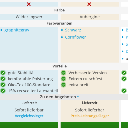
Farbe
Wilder Ingwer
Aubergine
Farbvarianten
•
•
•
graphitegray
Schwarz
B
•
•
Cornflower
P
•
S
•
D
•
u
Vorteile
gute Stabilität
Verbesserte Version
komfortable Polsterung
Extrem rutschfest
Öko-Tex 100-Standard
extra breit
15% recycelter Latexanteil
Zu den Angeboten
*
Lieferzeit
Lieferzeit
Sofort lieferbar
Sofort lieferbar
Vergleichssieger
Preis-Leistungs-Sieger