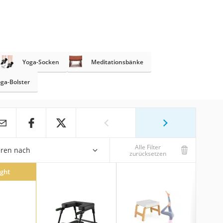
Yoga-Socken
Meditationsbänke
ga-Bolster
Alle Filter
eren nach
zurücksetzen
ight