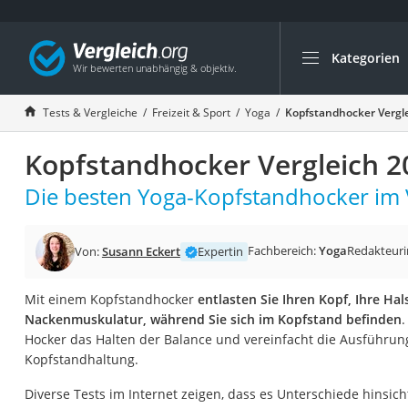
Kategorien
Die beliebtesten V
Freizeit & Sport
Tests & Vergleiche
Freizeit & Sport
Yoga
Kopfstandhocker Vergl
Gartentrampolin
Kopfstandhocker Vergleich 2
Trampolin
Metalldetektor
Die besten Yoga-Kopfstandhocker im V
Eufab-Fahrradträg
Trampolin 366 cm
Fachbereich:
Yoga
Redakteuri
Von:
Susann Eckert
Expertin
Fahrradschloss
Mit einem Kopfstandhocker
entlasten Sie Ihren Kopf, Ihre Ha
Aluminium-Koffer
Nackenmuskulatur, während Sie sich im Kopfstand befinden
.
Futterboot
Hocker das Halten der Balance und vereinfacht die Ausführun
Kopfstandhaltung.
Air Bike
E-Bike-Dreirad
Diverse Tests im Internet zeigen, dass es Unterschiede hinsich