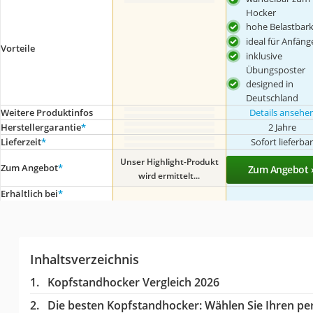
Hocker
hohe Belastbark
ideal für Anfäng
Vorteile
inklusive
Übungsposter
designed in
Deutschland
Weitere Produktinfos
Details ansehe
Herstellergarantie
*
2 Jahre
Lieferzeit
*
Sofort lieferba
Unser Highlight-Produkt
Zum Angebot
*
Zum Angebot 
wird ermittelt...
Erhältlich bei
*
Inhaltsverzeichnis
Kopfstandhocker Vergleich 2026
Die besten Kopfstandhocker:
Wählen Sie Ihren per