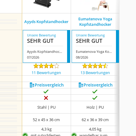
Eumatenova Yoga
Dn
Ayyds Kopfstandhocker
Kopfstandhocker
Kop
Unsere Bewertung
Unsere Bewertung
Unsere
SEHR GUT
SEHR GUT
GUT
Ayyds Kopfstandhocker
Eumatenova Yoga Kopfstandhocker
07/2026
08/2026
08/202
11 Bewertungen
13 Bewertungen
69 
Preis­vergleich
Preis­vergleich
P
Stahl | PU
Holz | PU
52 x 45 x 36 cm
62 x 36 x 39 cm
65
4,3 kg
4,05 kg
keine 
mit rutschfesten
wandelbar zum
sehr