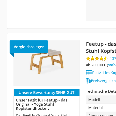
Feetup - das
Vergleichssieger
Stuhl Kopf
13
ab 200,00 €
(
Sof
Platz 1 im K
Preisvergleic
Technische Deta
Unsere Bewertung:
SEHR GUT
Modell
Unser Fazit für Feetup - das
Original - Yoga Stuhl
Material
Kopfstandhocker:
Der FeetUp Original Yoga Stuhl
Abmessungen