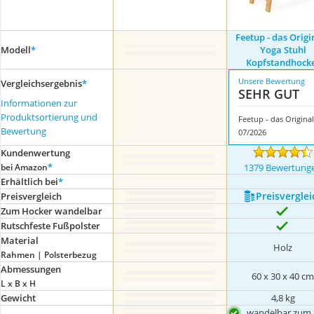
Feetup - das Origin
Modell
*
Yoga Stuhl
Kopfstandhock
Unsere Bewertung
Vergleichsergebnis
*
SEHR GUT
Informationen zur
Produktsortierung und
F
Bewertung
07/2026
Kundenwertung
*
bei Amazon
1379 Bewertung
Erhältlich bei
*
Preis­verglei
Preis­vergleich
Zum Hocker wandelbar
Rutschfeste Fußpolster
Material
Holz
Rahmen | Polsterbezug
Abmessungen
60 x 30 x 40 c
L x B x H
Gewicht
4,8 kg
wandelbar zum