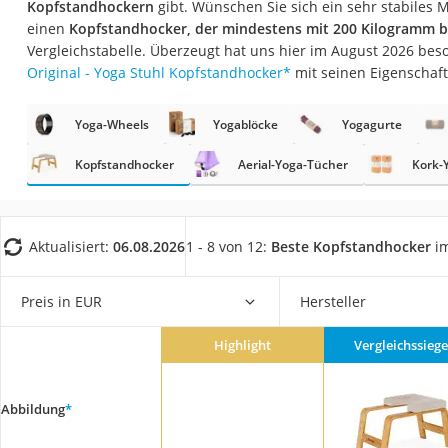
Kopfstandhockern
gibt. Wünschen Sie sich ein sehr stabiles M
Trekkingschuhe H
einen
Kopfstandhocker, der mindestens mit 200 Kilogramm be
Reisetasche mit Ro
Vergleichstabelle. Überzeugt hat uns hier im August 2026 be
Original - Yoga Stuhl Kopfstandhocker
*
mit seinen Eigenschaft
Klimmzugstation
Koffer
Yoga-Wheels
Yogablöcke
Yogagurte
Nachtsichtgerät
Kopfstandhocker
Aerial-Yoga-Tücher
Kork-
Faltschloss
Handgepäck-Koffe
Vibrationsplatte
Aktualisiert:
06.08.2026
1 - 8 von 12:
Beste Kopfstandhocker
im
Wanderschuhe He
Preis in EUR
Hersteller
Sicherheitsweste R
Service
Highlight
Vergleichssiege
Abbildung
*