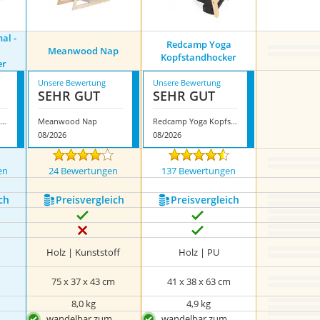
al -
Redcamp Yoga
Meanwood Nap
Kopfstandhocker
er
Unsere Bewertung
Unsere Bewertung
SEHR GUT
SEHR GUT
eetup - das Original - Yoga Stuhl Kopfstandhocker
Meanwood Nap
Redcamp Yoga Kopfstandhocker
08/2026
08/2026
en
24 Bewertungen
137 Bewertungen
ch
Preis­vergleich
Preis­vergleich
Holz | Kunststoff
Holz | PU
m
75 x 37 x 43 cm
41 x 38 x 63 cm
8,0 kg
4,9 kg
wandelbar zum
wandelbar zum