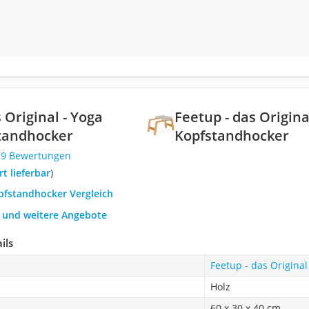
 Original - Yoga
Feetup - das Origina
standhocker
Kopfstandhocker
79 Bewertungen
ort lieferbar
)
opfstandhocker Vergleich
h und weitere Angebote
ils
Feetup - das Origina
Holz
60 x 30 x 40 cm