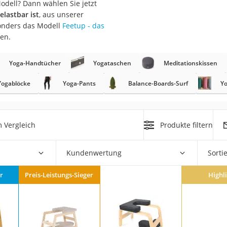
odell? Dann wählen Sie jetzt
erren
lastbar ist
, aus unserer
llen
sonders das Modell
Feetup - das
en.
Yoga-Handtücher
Yogataschen
Meditationskissen
Yogablöcke
Yoga-Pants
Balance-Boards-Surf
Yo
r
 Vergleich
Produkte filtern
rren
eiten
Kundenwertung
Sorti
r
Preis-Leistungs-Sieger
Highl