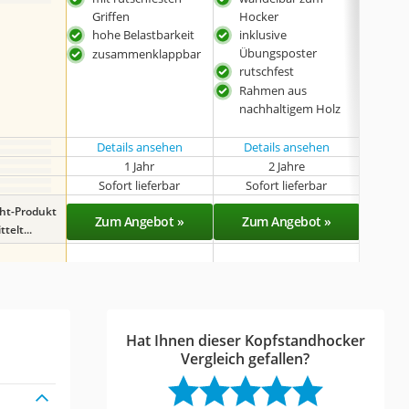
Griffen
Hocker
ruts
hohe Belastbarkeit
inklusive
rob
Übungsposter
zusammenklappbar
rutschfest
Rahmen aus
nachhaltigem Holz
Details ansehen
Details ansehen
Det
1 Jahr
2 Jahre
k
Sofort lieferbar
Sofort lieferbar
Sof
ght-Produkt
Zum Angebot »
Zum Angebot »
Zu
telt...
Hat Ihnen dieser Kopfstandhocker
Vergleich gefallen?