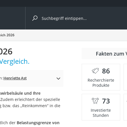
ergleiche nach Kategorie
eich 2026
026
Fakten zum 
ergleich.
er
86
n:
Henriette Ast
Recherchierte
Produkte
lswirbelsäule und Ihre
73
 Zudem erleichtert der spezielle
g bzw. das „Reinkommen“ in die
Investierte
Stunden
tlich der
Belastungsgrenze von