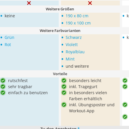
Weitere Größen
•
•
•
keine
190 x 80 cm
k
•
190 x 100 cm
Weitere Farbvarianten
•
•
•
Grün
Schwarz
k
•
•
Rot
Violett
•
Royalblau
•
Mint
•
und weitere
Vorteile
rutschfest
besonders leicht
sehr tragbar
inkl. Tragegurt
einfach zu benutzen
in besonders vielen
Farben erhältlich
inkl. Übungsposter und
Workout-App
Zu den Angeboten
*