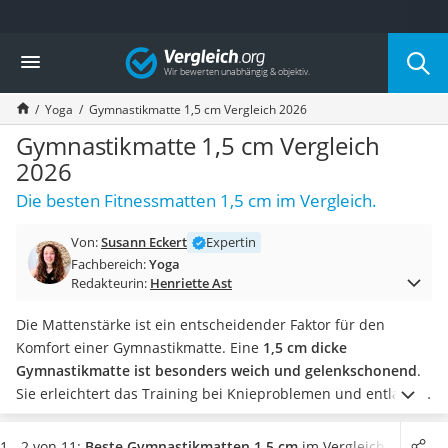
Die beliebtesten Vergleiche nach Kategorie
Vergleich
Freizeit & Sport
Gartentrampolin
Yoga
Gymnastikmatte 1,5 cm Vergleich 2026
Trampolin
Metalldetektor
Gymnastikmatte 1,5 cm Vergleich
Eufab-Fahrradträger
2026
Trampolin 366 cm
Die besten Fitnessmatten 1,5 cm im Vergleich.
Fahrradschloss
Aluminium-Koffer
Von:
Susann Eckert
Expertin
Futterboot
Fachbereich:
Yoga
Air Bike
Redakteurin:
Henriette Ast
E-Bike-Dreirad
Trekkingschuhe Herren
Die Mattenstärke ist ein entscheidender Faktor für den
Reisetasche mit Rollen
Komfort einer Gymnastikmatte. Eine
1,5 cm dicke
Klimmzugstation
Gymnastikmatte ist besonders weich und gelenkschonend
.
Koffer
Sie erleichtert das Training bei Knieproblemen und entlastet
Nachtsichtgerät
die Wirbelsäule bei Übungen, die auf dem Rücken liegend
Faltschloss
durchgeführt werden.
In diversen Tests im Internet wird
1 - 2 von 11:
Beste Gymnastikmatten 1,5 cm
im Vergleich