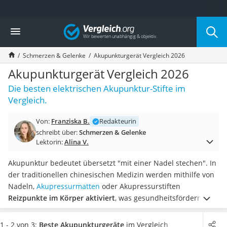
Die beliebtesten Vergleiche nach Kategorie
Vergleich
Drogerie
Inhalator
Schmerzen & Gelenke
Akupunkturgerät Vergleich 2026
Haarschneider
Rollator
Akupunkturgerät Vergleich 2026
Braun Rasierer
Die besten elektrischen Akupunktur-Stifte im
Katzenklappe (Chip)
Vergleich.
Rasierer
Masturbator
Von:
Franziska B.
Redakteurin
Massagepistole
schreibt über:
Schmerzen & Gelenke
Epilierer
Lektorin:
Alina V.
Reisehaartrockner
Eiweißpulver
Akupunktur bedeutet übersetzt "mit einer Nadel stechen". In
Magnesiumpräparat
der traditionellen chinesischen Medizin werden mithilfe von
Katzenklappe
Nadeln,
Akupressurmatten
oder Akupressurstiften
Nackenmassagegerät
Reizpunkte im Körper aktiviert
, was gesundheitsfördernde
Zeckenschutz Katze
Wirkungen haben kann. Elektrische Akupunktur-Stifte haben
leichter Haartrockner
noch einige weitere Funktionen.
Wählen Sie jetzt aus unserer
1 - 2 von 3:
Beste Akupunkturgeräte
im Vergleich