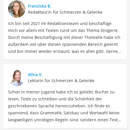
Franziska B.
Redakteurin für Schmerzen & Gelenke
Ich bin seit 2021 im Redaktionsteam und beschäftige
mich vor allem mit Texten rund um das Thema Drogerie.
Durch meine Beschäftigung mit dieser Thematik habe ich
außerdem viel über diesen spannenden Bereich gelernt
und bin immer wieder erstaunt, was es alles gibt. Gerne
lasse ich Sie an meinen Erfahrungen teilhaben. Als
Fachautorin für Drogerieprodukte teile ich mein Wissen
über Beauty- sowie Pflegeprodukte, Gesundheitsartikel,
Alina V.
Haushaltswaren und vieles mehr. Meine Beiträge
Lektorin für Schmerzen & Gelenke
umfassen Produktvergleiche, Tipps, Trends und
Schon in meiner Jugend habe ich es geliebt, Bücher zu
Empfehlungen, um Lesern dabei zu helfen, die besten
lesen, Texte zu schreiben und die Schönheit der
Produkte für ihre Bedürfnisse zu finden sowie sowohl ihre
geschriebenen Sprache hervorzuheben. Ich finde es
Schönheits- als auch Pflegeroutine zu optimieren.
spannend, dass Grammatik, Satzbau und Wortwahl keine
Der Akupunkturgerät-Vergleich ist aus unserer Sicht
langweiligen unnötigen Regeln sind, sondern einen Text
besonders empfehlenswert für
Schmerzpatienten
und
zum Leben erwecken können. Deshalb habe ich es mir
Wellness-Interessierte
.