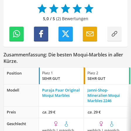
Schönheits- als auch Pflegeroutine zu optimieren.
Der Moqui-Marbles-Vergleich ist aus unserer Sicht
besonders empfehlenswert für
Naturheilkunde-
5,0 / 5
(2) Bewertungen
Enthusiast*innen
.
Zusammenfassung: Die besten Moqui-Marbles in aller
Kürze.
Position
Platz 1
Platz 2
SEHR GUT
SEHR GUT
Modell
Puraja Paar Original
Janni-Shop-
Moqui Marbles
Mineralien Moqui
Marbles 2246
Preis
ca.
29 €
ca.
29 €
Geschlecht
weiblich | männlich
weiblich | männlich