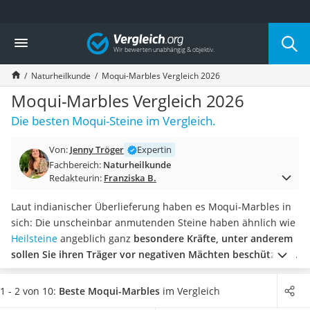
Die beliebtesten Vergleiche nach Kategorie
Vergleich
Drogerie
Inhalator
Naturheilkunde
Moqui-Marbles Vergleich 2026
Haarschneider
Rollator
Moqui-Marbles Vergleich 2026
Braun Rasierer
Die besten Moqui-Steine im Vergleich.
Katzenklappe (Chip)
Rasierer
Von:
Jenny Tröger
Expertin
Masturbator
Fachbereich:
Naturheilkunde
Massagepistole
Redakteurin:
Franziska B.
Epilierer
Reisehaartrockner
Laut indianischer Überlieferung haben es Moqui-Marbles in
Eiweißpulver
sich: Die unscheinbar anmutenden Steine haben ähnlich wie
Magnesiumpräparat
Heilsteine
angeblich ganz
besondere Kräfte, unter anderem
Katzenklappe
sollen Sie ihren Träger vor negativen Mächten beschützen
.
Nackenmassagegerät
Die Steine aus Nordamerika treten laut diverser Online-Tests
Zeckenschutz Katze
immer paarweise auf, bei denen es sich um einen weiblichen
1 - 2 von 10:
Beste Moqui-Marbles
im Vergleich
leichter Haartrockner
und einen männlichen Stein handelt.
Es gibt Moqui-Marbles