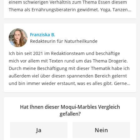
einem schwierigen Verhältnis zum Thema Essen diesem
Thema als Ernährungsberaterin gewidmet. Yoga, Tanzen,
Tantra und Women Circle gehören auch zu ihrem Leben
dazu, dass Jenny seit 2023 voll und ganz in Spanien
genießt. Jenny ist schon allein um die Welt gereist. Heute
Franziska B.
findet sie Ausgleich bei Yoga und Tanzen, auch als
Redakteurin für Naturheilkunde
Lehrerin, und interessiert sich viel für Südamerika und
Ich bin seit 2021 im Redaktionsteam und beschäftige
Schamanismus.
mich vor allem mit Texten rund um das Thema Drogerie.
Der Moqui-Marbles-Vergleich ist aus unserer Sicht
Durch meine Beschäftigung mit dieser Thematik habe ich
besonders empfehlenswert für
Naturheilkunde-
außerdem viel über diesen spannenden Bereich gelernt
Enthusiast*innen
.
und bin immer wieder erstaunt, was es alles gibt. Gerne
lasse ich Sie an meinen Erfahrungen teilhaben. Als
Fachautorin für Drogerieprodukte teile ich mein Wissen
über Beauty- sowie Pflegeprodukte, Gesundheitsartikel,
Hat Ihnen dieser Moqui-Marbles Vergleich
Haushaltswaren und vieles mehr. Meine Beiträge
gefallen?
umfassen Produktvergleiche, Tipps, Trends und
Empfehlungen, um Lesern dabei zu helfen, die besten
Ja
Nein
Produkte für ihre Bedürfnisse zu finden sowie sowohl ihre