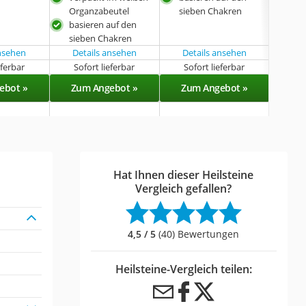
Organzabeutel
sieben Chakren
basieren auf den
sieben Chakren
ansehen
Details ansehen
Details ansehen
eferbar
Sofort lieferbar
Sofort lieferbar
Lieferba
ebot »
Zum Angebot »
Zum Angebot »
Zu
Hat Ihnen dieser Heilsteine
Vergleich gefallen?
4,5 / 5
(40) Bewertungen
Heilsteine-Vergleich teilen: