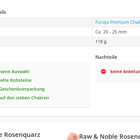
ils
Puraja Premium Chak
Ca. 20 - 25 mm
118 g
Nachteile
esene Auswahl
keine Anleitu
elte Rohsteine
 Geschenkverpackung
auf den sieben Chakren
e Rosenquarz
Raw & Noble Rosenq