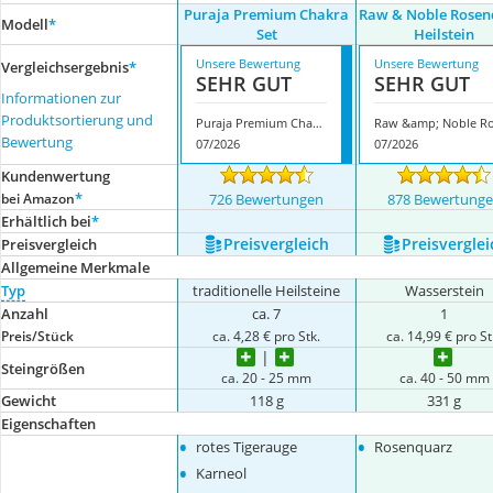
Puraja Premium Chakra
Raw & Noble Rosen
Modell
*
Set
Heilstein
Unsere Bewertung
Unsere Bewertung
Vergleichsergebnis
*
SEHR GUT
SEHR GUT
Informationen zur
Produktsortierung und
Puraja Premium Chakra Set
Bewertung
07/2026
07/2026
Kundenwertung
*
bei Amazon
726 Bewertungen
878 Bewertung
Erhältlich bei
*
Preis­vergleich
Preis­verglei
Preis­vergleich
Allgemeine Merkmale
Typ
traditionelle Heilsteine
Wasserstein
Anzahl
ca. 7
1
Preis/Stück
ca. 4,28 € pro Stk.
ca. 14,99 € pro St
Steingrößen
ca. 20 - 25 mm
ca. 40 - 50 mm
Gewicht
118 g
331 g
Eigenschaften
•
•
rotes Tigerauge
Rosenquarz
•
Karneol