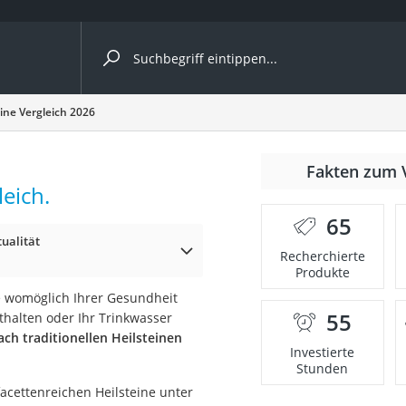
ergleiche nach Kategorie
eine Vergleich 2026
Fakten zum 
eich.
er
65
tualität
Recherchierte
Produkte
e womöglich Ihrer Gesundheit
55
thalten oder Ihr Trinkwasser
ach traditionellen Heilsteinen
Investierte
Stunden
acettenreichen Heilsteine unter