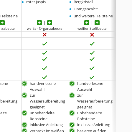
•
•
•
roter Jaspis
Bergkristall
Avent
•
•
Orangencalcit
blaue 
•
•
Heilsteine
und weitere Heilsteine
und we
nzabeutel
weißer Organzabeutel
weißer Stoffbeutel
Box m
esene
handverlesene
handverlesene
han
Auswahl
Auswahl
Aus
zur
zur
unb
bereitung
Wasseraufbereitung
Wasseraufbereitung
Nat
geeignet
geeignet
basi
elte
unbehandelte
unbehandelte
sie
Rohsteine
Rohsteine
inklusive Anleitung
inklusive Anleitung
verpackt im weißen
basieren auf den