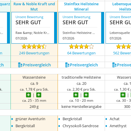
quarz
Raw & Noble Kraft und
Steinfixx Heilsteine
Lebensque
Mut
Mineral
Heilst
Unsere Bewertung
Unsere Bewertung
Unsere Bewer
SEHR GUT
SEHR GUT
SEHR G
Raw &amp; Noble Rosenquarz Heilstein
Raw &amp; Noble Kraft und Mut
Steinfixx Heilsteine Mineral
07/2026
07/2026
07/2026
en
249 Bewertungen
64 Bewertungen
562 Bewe
ch
Preis­vergleich
Preis­vergleich
Preis­v
Wassersteine
traditionelle Heilsteine
Wassers
ca. 9
ca. 20
ca. 
k.
ca. 1,78 € pro Stk.
ca. 2,30 € pro Stk.
ca. 1,30 € 
ca. 25 - 35 mm
ca. 10 - 20 mm
ca. 30 -
249 g
keine Herstellerangabe
300
•
•
•
grüner Aventurin
Bergkristall
Achat
•
•
•
Bergkristall
Chrysokoll-Sandrose
Amethyst