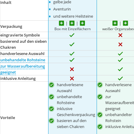
•
gelbe Jade
Inhalt
•
Aventurin
•
und weitere Heilsteine
Verpackung
Box mit Einzelfächern
weißer Organzabeu
eingravierte Symbole
basierend auf den sieben
Chakren
handverlesene Auswahl
unbehandelte Rohsteine
zur Wasseraufbereitung
geeignet
inklusive Anleitung
handverlesene
handverlesene
Auswahl
Auswahl
unbehandelte
zur
Rohsteine
Wasseraufberei
inklusive
geeignet
Geschenkverpackung
unbehandelter
Vorteile
basieren auf den
Rohstein
sieben Chakren
inklusive Anleit