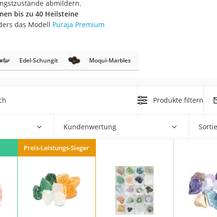
ngstzustände abmildern.
erren
enen bis zu 40 Heilsteine
llen
nders das Modell
Puraja Premium
Edel-Schungit
Moqui-Marbles
r
ch
Produkte filtern
Kundenwertung
Sorti
rren
eiten
Preis-Leistungs-Sieger