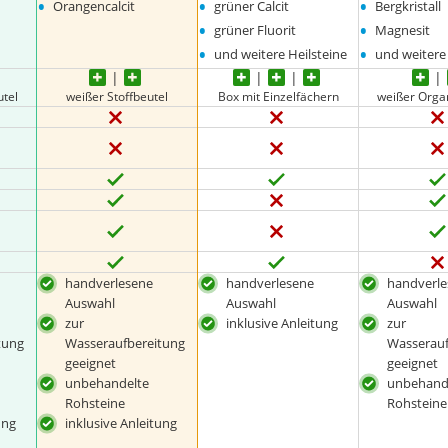
•
•
•
Orangencalcit
grüner Calcit
Bergkristall
•
•
grüner Fluorit
Magnesit
•
•
und weitere Heilsteine
und weitere 
tel
weißer Stoffbeutel
Box mit Einzelfächern
weißer Orga
handverlesene
handverlesene
handverl
Auswahl
Auswahl
Auswahl
zur
inklusive Anleitung
zur
tung
Wasseraufbereitung
Wasserauf
geeignet
geeignet
unbehandelte
unbehand
Rohsteine
Rohsteine
ung
inklusive Anleitung