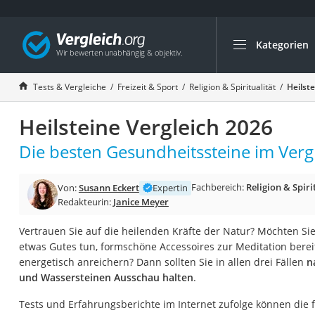
Kategorien
Die beliebtesten V
Freizeit & Sport
Tests & Vergleiche
Freizeit & Sport
Religion & Spiritualität
Heilst
Gartentrampolin
Heilsteine Vergleich 2026
Trampolin
Metalldetektor
Die besten Gesundheitssteine im Vergl
Eufab-Fahrradträg
Fachbereich:
Religion & Spiri
Von:
Susann Eckert
Expertin
Trampolin 366 cm
Redakteurin:
Janice Meyer
Fahrradschloss
Vertrauen Sie auf die heilenden Kräfte der Natur? Möchten Si
Aluminium-Koffer
etwas Gutes tun, formschöne Accessoires zur Meditation berei
Futterboot
energetisch anreichern? Dann sollten Sie in allen drei Fällen
n
und Wassersteinen Ausschau halten
.
Air Bike
E-Bike-Dreirad
Tests und Erfahrungsberichte im Internet zufolge können die f