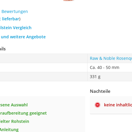
8 Bewertungen
t lieferbar
)
ilstein Vergleich
h und weitere Angebote
ils
Raw & Noble Rosenqu
Ca. 40 - 50 mm
331 g
Nachteile
esene Auswahl
keine inhaltli
raufbereitung geeignet
elter Rohstein
 Anleitung