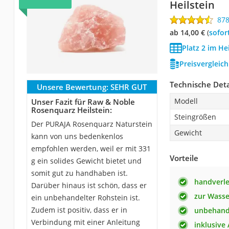
Heilstein
87
ab 14,00 €
(
Sofor
Platz 2 im He
Preisvergleic
Technische Deta
Unsere Bewertung:
SEHR GUT
Modell
Unser Fazit für Raw & Noble
Rosenquarz Heilstein:
Steingrößen
Der PURAJA Rosenquarz Naturstein
Gewicht
kann von uns bedenkenlos
empfohlen werden, weil er mit 331
Vorteile
g ein solides Gewicht bietet und
somit gut zu handhaben ist.
handverl
Darüber hinaus ist schön, dass er
zur Wasse
ein unbehandelter Rohstein ist.
Zudem ist positiv, dass er in
unbehand
Verbindung mit einer Anleitung
inklusive