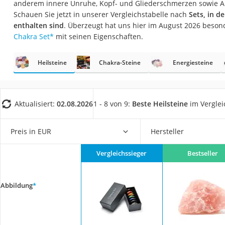
anderem innere Unruhe, Kopf- und Gliederschmerzen sowie A
Trekkingschuhe H
Schauen Sie jetzt in unserer Vergleichstabelle nach
Sets, in d
Reisetasche mit Ro
enthalten sind
. Überzeugt hat uns hier im August 2026 beso
Chakra Set
*
mit seinen Eigenschaften.
Klimmzugstation
Koffer
Heilsteine
Chakra-Steine
Energiesteine
Nachtsichtgerät
Faltschloss
Handgepäck-Koffe
Aktualisiert:
02.08.2026
1 - 8 von 9:
Beste Heilsteine
im Verglei
Vibrationsplatte
Preis in EUR
Hersteller
Wanderschuhe He
Sicherheitsweste R
Vergleichssieger
Bestseller
Service
Abbildung
*