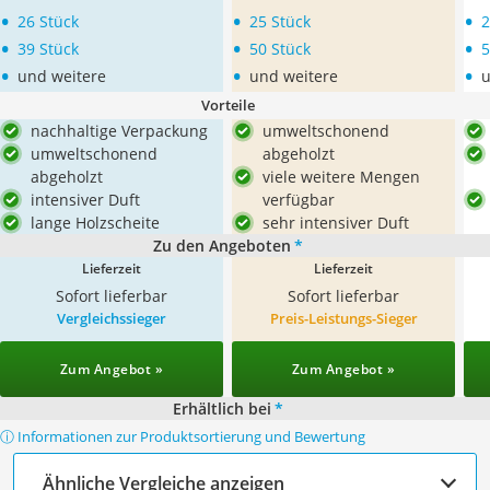
•
•
•
26 Stück
25 Stück
2
•
•
•
39 Stück
50 Stück
5
•
•
•
und weitere
und weitere
u
Vorteile
nachhaltige Verpackung
umweltschonend
umweltschonend
abgeholzt
abgeholzt
viele weitere Mengen
intensiver Duft
verfügbar
lange Holzscheite
sehr intensiver Duft
Zu den Angeboten
*
Lieferzeit
Lieferzeit
Sofort lieferbar
Sofort lieferbar
Vergleichssieger
Preis-Leistungs-Sieger
Zum Angebot »
Zum Angebot »
Erhältlich bei
*
ⓘ Informationen zur Produktsortierung und Bewertung
Ähnliche Vergleiche anzeigen