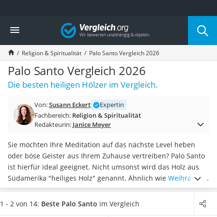
Die beliebtesten Vergleiche nach Kategorie
Vergleich
Freizeit & Sport
Gartentrampolin
Religion & Spiritualität
Palo Santo Vergleich 2026
Trampolin
Metalldetektor
Palo Santo Vergleich 2026
Eufab-Fahrradträger
Die besten heiligen Hölzer im Vergleich.
Trampolin 366 cm
Fahrradschloss
Von:
Susann Eckert
Expertin
Aluminium-Koffer
Fachbereich:
Religion & Spiritualität
Futterboot
Redakteurin:
Janice Meyer
Air Bike
E-Bike-Dreirad
Sie möchten Ihre Meditation auf das nächste Level heben
Trekkingschuhe Herren
oder böse Geister aus Ihrem Zuhause vertreiben? Palo Santo
Reisetasche mit Rollen
ist hierfür ideal geeignet. Nicht umsonst wird das Holz aus
Klimmzugstation
Südamerika "heiliges Holz" genannt. Ähnlich wie
Weihrauch
Koffer
wird es
zum Räuchern und spirituellen Reinigen
verwendet.
Nachtsichtgerät
Laut gängigen Online-Tests führt das Abbrennen der Hölzer
1 - 2 von 14:
Beste Palo Santo
im Vergleich
Faltschloss
zu innerer Ruhe und Entspannung.
Wählen Sie jetzt aus