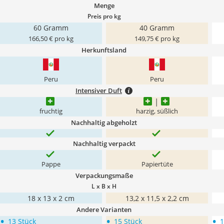
Menge
Preis pro kg
60 Gramm
40 Gramm
166,50 € pro kg
149,75 € pro kg
Herkunftsland
Peru
Peru
Intensiver Duft
fruchtig
harzig, süßlich
Nachhaltig abgeholzt
Nachhaltig verpackt
Pappe
Papiertüte
Verpackungsmaße
L x B x H
18 x 13 x 2 cm
‎13,2 x 11,5 x 2,2 cm
Andere Varianten
•
•
•
13 Stück
15 Stück
1