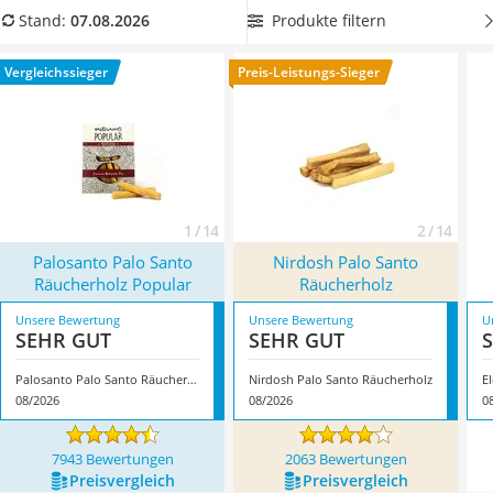
Handgepäck-Koffer
unserer Vergleichstabelle
Palo-Santo-Hölzer im Karton oder
Produkte filtern
Stand:
07.08.2026
Vibrationsplatte
Leinensack
, um diese umweltfreundlich aufzubewahren.
Wanderschuhe Herren
Überzeugt hat uns hier im August 2026 besonders das
Vergleichssieger
Preis-Leistungs-Sieger
Sicherheitsweste Reiten
Modell
Palosanto Palo Santo Räucherholz Popular
*
mit seinen
Service
Eigenschaften.
1 / 14
2 / 14
Palosanto Palo Santo
Nirdosh Palo Santo
Räucherholz Popular
Räucherholz
Unsere Bewertung
Unsere Bewertung
U
SEHR GUT
SEHR GUT
Palosanto Palo Santo Räucherholz Popular
Nirdosh Palo Santo Räucherholz
E
08/2026
08/2026
0
7943 Bewertungen
2063 Bewertungen
Preis­vergleich
Preis­vergleich