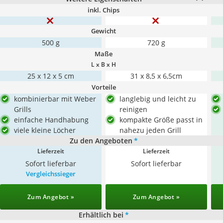
inkl. Chips
Gewicht
500 g
720 g
Maße
L x B x H
25 x 12 x 5 cm
31 x 8,5 x 6,5cm
Vorteile
kombinierbar mit Weber
langlebig und leicht zu
Grills
reinigen
einfache Handhabung
kompakte Größe passt in
viele kleine Löcher
nahezu jeden Grill
Zu den Angeboten
*
Lieferzeit
Lieferzeit
Sofort lieferbar
Sofort lieferbar
Vergleichssieger
Zum Angebot »
Zum Angebot »
Erhältlich bei
*