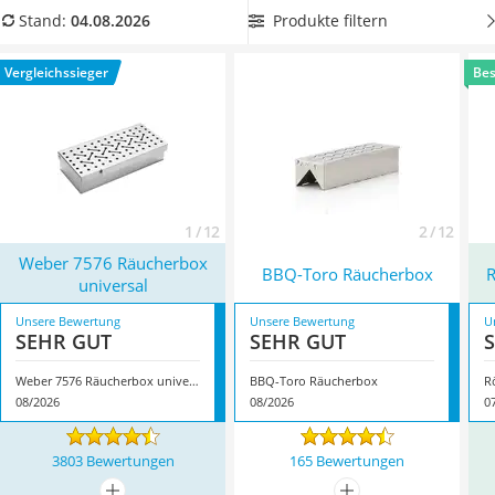
Tierhaarstaubsauger
Räucherbox-Tests im Internet zeigen, ist es für die
Produkte filtern
Stand:
04.08.2026
Ecovacs-Saugroboter
Handhabung besonders
praktisch, wenn die Räucherbox
Nespresso-Maschine
über Griffe verfügt
. Sie finden auch eine Räucherbox im Set
Vergleichssieger
Bes
Messerschärfer
mit Räucherchips in der Vergleichstabelle, wenn Sie gleich
Service
mit dem Räuchern loslegen wollen. Überzeugt hat uns hier
im August 2026 besonders das Modell
Weber 7576
Räucherbox universal
*
mit seinen Eigenschaften.
1 / 12
2 / 12
Weber 7576 Räucherbox
BBQ-Toro Räucherbox
R
universal
Unsere Bewertung
Unsere Bewertung
U
SEHR GUT
SEHR GUT
Weber 7576 Räucherbox universal
BBQ-Toro Räucherbox
R
08/2026
08/2026
0
3803 Bewertungen
165 Bewertungen