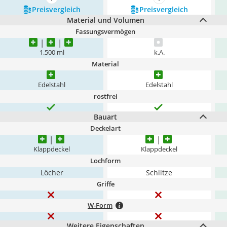
mehr anzeigen
mehr anzeigen
Preis­vergleich
Preis­vergleich
Material und Volumen
Fassungsvermögen
1.500 ml
k.A.
Material
Edelstahl
Edelstahl
rostfrei
Bauart
Deckelart
Klappdeckel
Klappdeckel
Lochform
Löcher
Schlitze
Griffe
W-Form
Weitere Eigenschaften