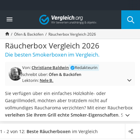
Die beliebtesten Vergleiche nach Kategorie
Vergleich
Haushalt
Wassersprudler
Öfen & Backöfen
Räucherbox Vergleich 2026
Zentralstaubsauger
Brotbackautomat
Räucherbox Vergleich 2026
Wischroboter
Die besten Smokerboxen im Vergleich.
Wäschespinne
Industriestaubsauger
Von:
Christiane Baldwin
Redakteurin
Spülmaschinentabs
schreibt über:
Öfen & Backöfen
Akku-Staubsauger
Lektorin:
Nele B.
Eierkocher
AEG-Waschmaschine
Sie verfügen über ein einfaches Holzkohle- oder
Saug-Wisch-Roboter
Gasgrillmodell, möchten aber trotzdem nicht auf
Handstaubsauger
vollmundiges Raucharoma verzichten? Mit einer Räucherbox
Milchaufschäumer
verleihen Sie Ihrem Grill echte Smoker-Eigenschaften
. So
Kondenstrockner
schmecken Pulled-Pork und Co. richtig authentisch. Eine
Reiskocher
kleinteilige Anordnung von Lüftungsschlitzen sorgt dabei für
1 - 2 von 12:
Beste Räucherboxen
im Vergleich
Heißwasserspender
eine gleichmäßige Rauchverteilung.
Wie verschiedene