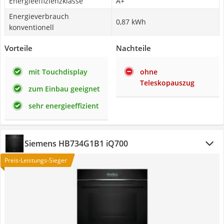
Energieeffizienzklasse
A+
Energieverbrauch
0,87 kWh
konventionell
Vorteile
Nachteile
mit Touchdisplay
ohne
Teleskopauszug
zum Einbau geeignet
sehr energieeffizient
Siemens HB734G1B1 iQ700
Preis-Leistungs-Sieger