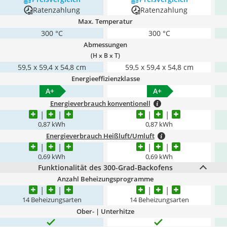
Ratenzahlung
Ratenzahlung
Max. Temperatur
300 °C
300 °C
Abmessungen
(H x B x T)
59,5 x 59,4 x 54,8 cm
59,5 x 59,4 x 54,8 cm
Energieeffizienzklasse
A+
A+
Energieverbrauch konventionell
0,87 kWh
0,87 kWh
Energieverbrauch Heißluft/Umluft
0,69 kWh
0,69 kWh
Funktionalität des 300-Grad-Backofens
Anzahl Beheizungsprogramme
14 Beheizungsarten
14 Beheizungsarten
Ober- | Unterhitze