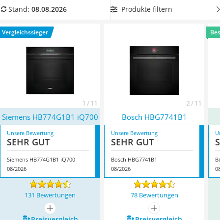
Tierhaarstaubsauger
einfachen Bedienung auch einen besonders geringen
Produkte filtern
Stand:
08.08.2026
Ecovacs-Saugroboter
Energieverbrauch
wünschen. Überzeugt hat uns hier im
Nespresso-Maschine
August 2026 besonders das Modell
Siemens HB774G1B1
Vergleichssieger
Bes
Messerschärfer
iQ700
*
mit seinen Eigenschaften.
Service
1 / 11
2 / 11
Siemens HB774G1B1 iQ700
Bosch HBG7741B1
Unsere Bewertung
Unsere Bewertung
U
SEHR GUT
SEHR GUT
Siemens HB774G1B1 iQ700
Bosch HBG7741B1
B
08/2026
08/2026
0
131 Bewertungen
78 Bewertungen
mehr anzeigen
mehr anzeigen
Preis­vergleich
Preis­vergleich