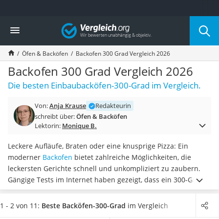
Die beliebtesten Vergleiche nach Kategorie
Vergleich
Haushalt
Wassersprudler
Öfen & Backöfen
Backofen 300 Grad Vergleich 2026
Zentralstaubsauger
Brotbackautomat
Backofen 300 Grad Vergleich 2026
Wischroboter
Die besten Einbaubacköfen-300-Grad im Vergleich.
Wäschespinne
Industriestaubsauger
Von:
Anja Krause
Redakteurin
Spülmaschinentabs
schreibt über:
Öfen & Backöfen
Akku-Staubsauger
Lektorin:
Monique B.
Eierkocher
AEG-Waschmaschine
Leckere Aufläufe, Braten oder eine knusprige Pizza: Ein
Saug-Wisch-Roboter
moderner
Backofen
bietet zahlreiche Möglichkeiten, die
Handstaubsauger
leckersten Gerichte schnell und unkompliziert zu zaubern.
Milchaufschäumer
Gängige Tests im Internet haben gezeigt, dass ein 300-Grad-
Kondenstrockner
Backofen mit
einem TFT-Touchdisplay besonders einfach zu
Reiskocher
bedienen ist.
Wählen Sie jetzt einen 300-Grad-Backofen mit
1 - 2 von 11:
Beste Backöfen-300-Grad
im Vergleich
Heißwasserspender
der
Energieeffizienzklasse A+ aus, wenn Sie sich neben einer