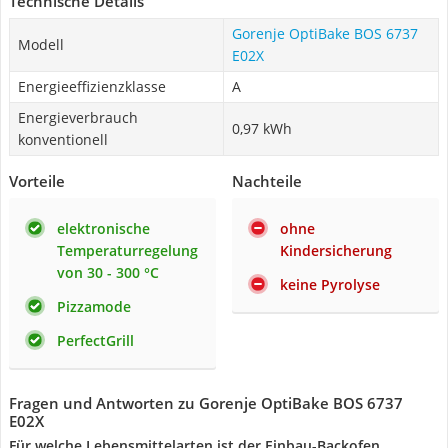
Technische Details
Gorenje OptiBake BOS 6737
Modell
E02X
Energieeffizienzklasse
A
Energieverbrauch
0,97 kWh
konventionell
Vorteile
Nachteile
elektronische
ohne
Temperaturregelung
Kindersicherung
von 30 - 300 °C
keine Pyrolyse
Pizzamode
PerfectGrill
Fragen und Antworten zu Gorenje OptiBake BOS 6737
E02X
Für welche Lebensmittelarten ist der Einbau-Backofen