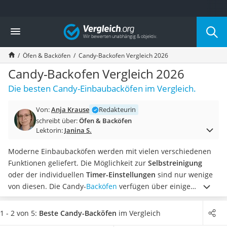
Die beliebtesten Vergleiche nach Kategorie
Vergleich
Haushalt
Wassersprudler
Öfen & Backöfen
Candy-Backofen Vergleich 2026
Zentralstaubsauger
Brotbackautomat
Candy-Backofen Vergleich 2026
Wischroboter
Die besten Candy-Einbaubacköfen im Vergleich.
Wäschespinne
Industriestaubsauger
Von:
Anja Krause
Redakteurin
Spülmaschinentabs
schreibt über:
Öfen & Backöfen
Akku-Staubsauger
Lektorin:
Janina S.
Eierkocher
AEG-Waschmaschine
Moderne Einbaubacköfen werden mit vielen verschiedenen
Saug-Wisch-Roboter
Funktionen geliefert. Die Möglichkeit zur
Selbstreinigung
Handstaubsauger
oder der individuellen
Timer-Einstellungen
sind nur wenige
Milchaufschäumer
von diesen. Die Candy-
Backöfen
verfügen über einige
Kondenstrockner
Eigenschaften, die es Hobby-Köchen ermöglichen, mehr aus
Reiskocher
ihrer Küche herauszuholen.
Wie Tests im Internet zeigen,
1 - 2 von 5:
Beste Candy-Backöfen
im Vergleich
Heißwasserspender
spielt vor allem das
Volumen
der Backöfen eine