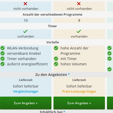
nicht vorhanden
nicht vorhanden
Anzahl der verschiedenen Programme
10
8
Timer
vorhanden
vorhanden
Vorteile
WLAN-Verbindung
hohe Anzahl der
versenkbare Knebel
Programme
Timer vorhanden
mit Timer
äußerst energieeffizient
hohes Volumen
Zu den Angeboten
*
Lieferzeit
Lieferzeit
Sofort lieferbar
Sofort lieferbar
Vergleichssieger
Preis-Leistungs-Sieger
Zum Angebot »
Zum Angebot »
Erhältlich bei
*