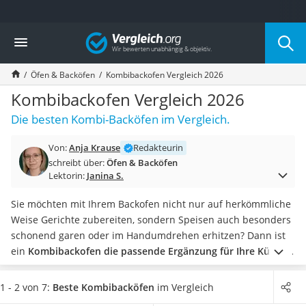
Die beliebtesten Vergleiche nach Kategorie
Vergleich
Haushalt
Wassersprudler
Öfen & Backöfen
Kombibackofen Vergleich 2026
Zentralstaubsauger
Brotbackautomat
Kombibackofen Vergleich 2026
Wischroboter
Die besten Kombi-Backöfen im Vergleich.
Wäschespinne
Industriestaubsauger
Von:
Anja Krause
Redakteurin
Spülmaschinentabs
schreibt über:
Öfen & Backöfen
Akku-Staubsauger
Lektorin:
Janina S.
Eierkocher
AEG-Waschmaschine
Sie möchten mit Ihrem Backofen nicht nur auf herkömmliche
Saug-Wisch-Roboter
Weise Gerichte zubereiten, sondern Speisen auch besonders
Handstaubsauger
schonend garen oder im Handumdrehen erhitzen? Dann ist
Milchaufschäumer
ein
Kombibackofen die passende Ergänzung für Ihre Küche
.
Kondenstrockner
Ob ein Backofen mit integrierter Mikrowelle, mit Dampfgarer
Reiskocher
oder mit beiden Zusatzoptionen: Mit den Kombi-Geräten
1 - 2 von 7:
Beste Kombibacköfen
im Vergleich
Heißwasserspender
bleiben keine Wünsche offen.
Wählen Sie jetzt einen