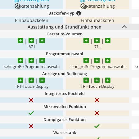
Ratenzahlung
Ratenzahlung
Backofen-Typ
Einbaubackofen
Einbaubackofen
Ausstattung und Grundfunktionen
Garraum-Volumen
67 l
71 l
Programmauswahl
sehr große Programmauswahl
sehr große Programmauswahl
s
Anzeige und Bedienung
TFT-Touch-Display
TFT-Touch-Display
Integriertes Kochfeld
Mikrowellen-Funktion
Dampfgarer-Funktion
Wassertank