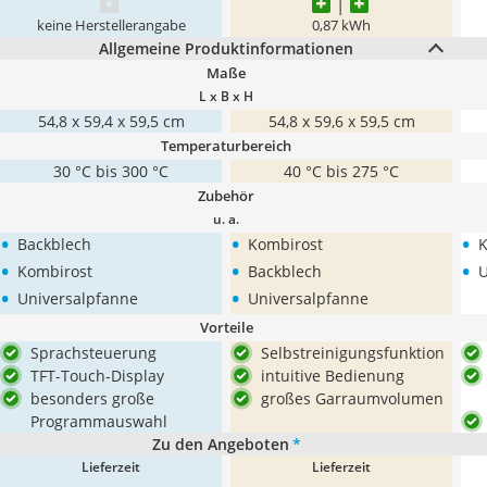
keine Herstellerangabe
0,87 kWh
Allgemeine Produktinformationen
Maße
L x B x H
54,8 x 59,4 x 59,5 cm
‎54,8 x 59,6 x 59,5 cm
Temperaturbereich
30 °C bis 300 °C
40 °C bis 275 °C
Zubehör
u. a.
•
•
•
Backblech
Kombirost
K
•
•
•
Kombirost
Backblech
U
•
•
Universalpfanne
Universalpfanne
Vorteile
Sprachsteuerung
Selbstreinigungsfunktion
TFT-Touch-Display
intuitive Bedienung
besonders große
großes Garraumvolumen
Programmauswahl
Zu den Angeboten
*
Lieferzeit
Lieferzeit