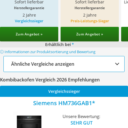
Sofort lieferbar
Sofort lieferbar
L
Herstellergarantie
Herstellergarantie
2 Jahre
2 Jahre
Vergleichssieger
Preis-Leistungs-Sieger
Zum Angebot »
Zum Angebot »
Erhältlich bei
*
ⓘ Informationen zur Produktsortierung und Bewertung
Ähnliche Vergleiche anzeigen
Kombibackofen Vergleich 2026 Empfehlungen
Vergleichssieger
Siemens HM736GAB1
Unsere Bewertung:
SEHR GUT