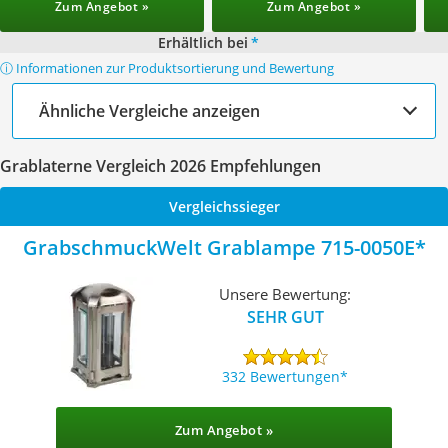
Zum Angebot »
Zum Angebot »
Erhältlich bei
*
ⓘ Informationen zur Produktsortierung und Bewertung
Ähnliche Vergleiche anzeigen
Grablaterne Vergleich 2026 Empfehlungen
Vergleichssieger
GrabschmuckWelt Grablampe 715-0050E
Unsere Bewertung:
SEHR GUT
332 Bewertungen
Zum Angebot »