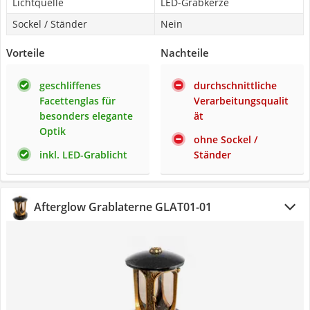
Lichtquelle
LED-Grabkerze
Sockel / Ständer
Nein
Vorteile
Nachteile
geschliffenes
durchschnittliche
Facettenglas für
Verarbeitungsqualit
besonders elegante
ät
Optik
ohne Sockel /
inkl. LED-Grablicht
Ständer
Afterglow Grablaterne GLAT01-01