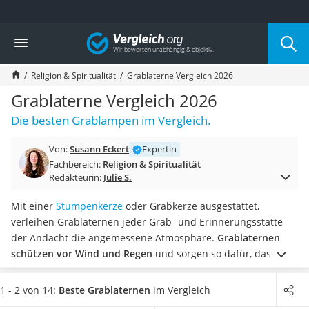
Die beliebtesten Vergleiche nach Kategorie
Vergleich
Freizeit & Sport
Gartentrampolin
Religion & Spiritualität
Grablaterne Vergleich 2026
Trampolin
Metalldetektor
Grablaterne Vergleich 2026
Eufab-Fahrradträger
Die besten Grablampen im Vergleich.
Trampolin 366 cm
Fahrradschloss
Von:
Susann Eckert
Expertin
Aluminium-Koffer
Fachbereich:
Religion & Spiritualität
Futterboot
Redakteurin:
Julie S.
Air Bike
E-Bike-Dreirad
Mit einer
Stumpenkerze
oder Grabkerze ausgestattet,
Trekkingschuhe Herren
verleihen Grablaternen jeder Grab- und Erinnerungsstätte
Reisetasche mit Rollen
der Andacht die angemessene Atmosphäre.
Grablaternen
Klimmzugstation
schützen vor Wind und Regen
und sorgen so dafür, dass die
Koffer
Kerzen ihre volle Brenndauer ausschöpfen können.
Diverse
Nachtsichtgerät
Online-Tests zeigen zudem, dass die Laternen
in einer
1 - 2 von 14:
Beste Grablaternen
im Vergleich
Faltschloss
Vielzahl von Farben und Farbkombinationen erhältlich
sind.