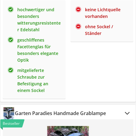
hochwertiger und
keine Lichtquelle
besonders
vorhanden
witterungsresistente
ohne Sockel /
r Edelstahl
Ständer
geschliffenes
Facettenglas für
besonders elegante
Optik
mitgelieferte
Schraube zur
Befestigung an
einem Sockel
Garten Paradies Handmade Grablampe
Bestseller