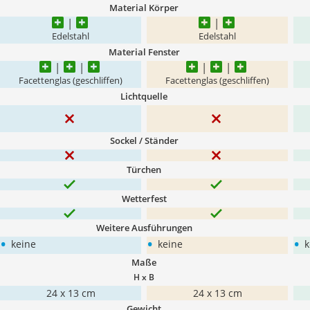
Material Körper
Edelstahl
Edelstahl
Material Fenster
Facettenglas (geschliffen)
Facettenglas (geschliffen)
Lichtquelle
Sockel / Ständer
Türchen
Wetterfest
Weitere Ausführungen
•
•
•
keine
keine
k
Maße
H x B
24 x 13 cm
24 x 13 cm
Gewicht