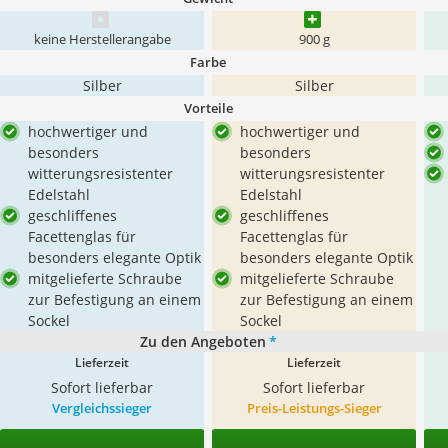
keine Herstellerangabe
900 g
Farbe
Silber
Silber
Vorteile
hochwertiger und
hochwertiger und
besonders
besonders
witterungsresistenter
witterungsresistenter
Edelstahl
Edelstahl
geschliffenes
geschliffenes
Facettenglas für
Facettenglas für
besonders elegante Optik
besonders elegante Optik
mitgelieferte Schraube
mitgelieferte Schraube
zur Befestigung an einem
zur Befestigung an einem
Sockel
Sockel
Zu den Angeboten
*
Lieferzeit
Lieferzeit
Sofort lieferbar
Sofort lieferbar
Vergleichssieger
Preis-Leistungs-Sieger