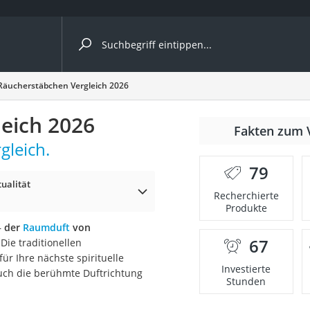
ergleiche nach Kategorie
Räucherstäbchen Vergleich 2026
eich 2026
Fakten zum 
gleich.
er
79
tualität
Recherchierte
Produkte
–
der
Raumduft
von
67
 Die traditionellen
r Ihre nächste spirituelle
Investierte
uch die berühmte Duftrichtung
Stunden