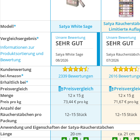
Satya Räucherstä
Modell
*
Satya White Sage
Limitierte Aufla
Unsere Bewertung
Unsere Bewertung
Vergleichsergebnis
*
SEHR GUT
SEHR GUT
Informationen zur
Produktsortierung und
Satya White Sage
Satya
Bewertung
08/2026
07/2026
Kundenwertung
*
bei Amazon
2339 Bewertungen
2616 Bewertung
Erhältlich bei
*
Preis­vergleich
Preis­verglei
Preis­vergleich
Menge
12 x 15 g
12 x 15 g
Preis pro kg
73,44 € pro kg
71,67 € pro kg
Anzahl der
Räucherstäbchen pro
12–15 Stück
12–15 Stück
Packung
Anwendung und Eigenschaften der Satya-Räucherstäbchen
Länge
20 cm
ca. 21 cm