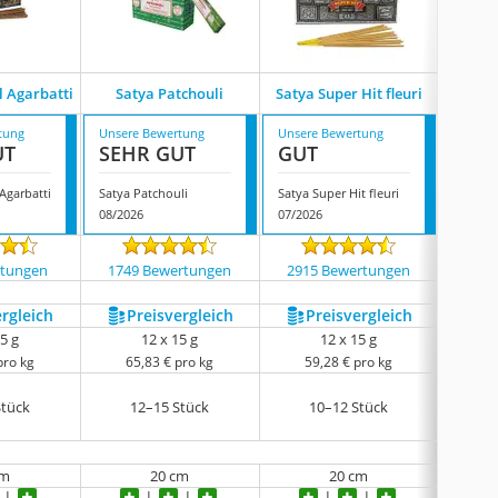
l Agarbatti
Satya Patchouli
Satya Super Hit fleuri
Sat
tung
Unsere Bewertung
Unsere Bewertung
Unsere
UT
SEHR GUT
GUT
GUT
Agarbatti
Satya Patchouli
Satya Super Hit fleuri
Satya 
08/2026
07/2026
08/202
rtungen
1749 Bewertungen
2915 Bewertungen
442
ergleich
Preis­vergleich
Preis­vergleich
P
5 g
12 x 15 g
12 x 15 g
pro kg
65,83 € pro kg
59,28 € pro kg
59
Stück
12–15 Stück
10–12 Stück
1
cm
20 cm
20 cm