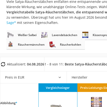
Viele Satya-Räucherstäbchen entfalten eine entspannende u
Trekkingschuhe H
klärende Wirkung, wie unabhängige Online-Tests zeigen. Wähl
Reisetasche mit Ro
Vergleichstabelle Satya-Räucherstäbchen, die entspannend w
zu verwenden. Überzeugt hat uns hier im August 2026 beson
Klimmzugstation
Sage
*
mit seinen Eigenschaften.
Koffer
Nachtsichtgerät
Weißer Salbei
Lavendelsäckchen
Kissenspr
Faltschloss
Räuchermännchen
Räucherkohlen
Handgepäck-Koffe
Vibrationsplatte
Aktualisiert:
04.08.2026
1 - 8 von 11:
Beste Satya-Räucherstäb
Wanderschuhe He
Sicherheitsweste R
Preis in EUR
Hersteller
Service
Vergleichssieger
Preis-Leistungs-Si
Abbildung
*