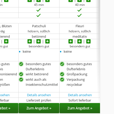
in
45 min
40 min
, Blüten
Patschuli
Fleuri
Du
rdig
hölzern, süßlich
hölzern, süßlich
s
ierend
betörend
meditativ
rs gut
besonders gut
besonders gut
•
•
•
keine
keine
3 x 15
 gutes
besonders gutes
besonders gutes
wirk
nis
Dufterlebnis
Dufterlebnis
in 
monisierend
wirkt betörend
Großpackung
Pac
en
wirkt auch als
Verpackung
erhä
größen
Insektenschutzmittel
recyclebar
natü
ansehen
Details ansehen
Details ansehen
Det
eferbar
Lieferzeit prüfen
Sofort lieferbar
Sof
ebot »
Zum Angebot »
Zum Angebot »
Zu