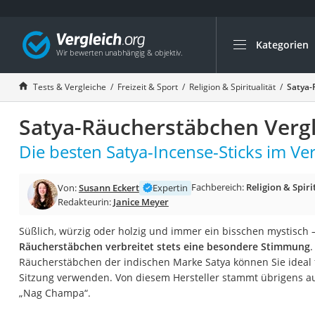
Kategorien
Die beliebtesten V
Freizeit & Sport
Tests & Vergleiche
Freizeit & Sport
Religion & Spiritualität
Satya-
Gartentrampolin
Satya-Räucherstäbchen Vergl
Trampolin
Metalldetektor
Die besten Satya-Incense-Sticks im Ver
Eufab-Fahrradträg
Fachbereich:
Religion & Spiri
Von:
Susann Eckert
Expertin
Trampolin 366 cm
Redakteurin:
Janice Meyer
Fahrradschloss
Süßlich, würzig oder holzig und immer ein bisschen mystisch 
Aluminium-Koffer
Räucherstäbchen verbreitet stets eine besondere Stimmung
.
Futterboot
Räucherstäbchen der indischen Marke Satya können Sie ideal fü
Sitzung verwenden. Von diesem Hersteller stammt übrigens a
Air Bike
„Nag Champa“.
E-Bike-Dreirad