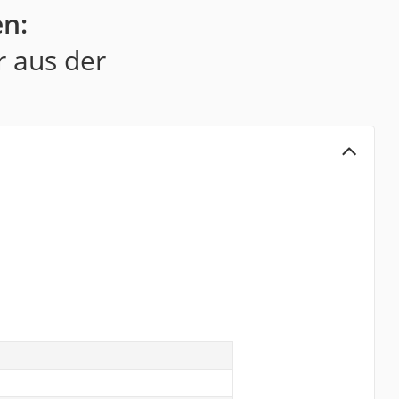
en:
r aus der