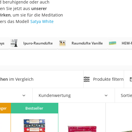
nd beruhigende oder auch
erren
en Sie jetzt aus
unserer
llen
irken
, um sie für die Meditation
ders das Modell
Satya White
ays
Ipuro-Raumdüfte
Raumdüfte Vanille
HEM-
r
chen
im Vergleich
Produkte filtern
rren
eiten
Kundenwertung
Sorti
eger
Bestseller