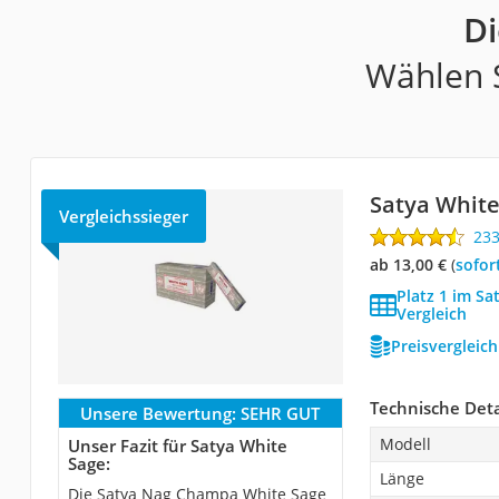
Di
Wählen S
Satya White
Vergleichssieger
23
ab 13,00 €
(
Sofor
Platz 1 im S
Vergleich
Preisvergleic
Technische Deta
Unsere Bewertung:
SEHR GUT
Modell
Unser Fazit für Satya White
Sage:
Länge
Die Satya Nag Champa White Sage