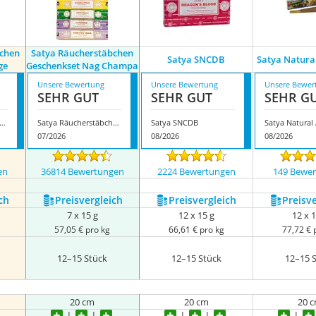
bchen
Satya Räucherstäbchen
Satya SNCDB
Satya Natura
ge
Geschenkset Nag Champa
Unsere Bewertung
Unsere Bewertung
Unsere Bewer
SEHR GUT
SEHR GUT
SEHR G
 Räucherstäbchen Limitierte Auflage
Satya Räucherstäbchen Geschenkset Nag Champa
Satya SNCDB
Satya Natural 
07/2026
08/2026
08/2026
en
36814 Bewertungen
2224 Bewertungen
149 Bewe
ch
Preis­vergleich
Preis­vergleich
Preis­v
7 x 15 g
12 x 15 g
12 x 1
57,05 € pro kg
66,61 € pro kg
77,72 € 
12–15 Stück
12–15 Stück
12–15 
20 cm
20 cm
20 