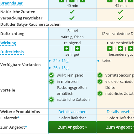
Brenndauer
45 min
45 min
Natürliche Zutaten
Verpackung recyclebar
Duft der Satya-Räucherstäbchen
Salbei
Duftrichtung
12 verschiedene D
würzig, frisch
Wirkung
reinigend
unterschiedlic
Dufterlebnis
sehr gut
besonders gut
•
•
24 x 15 g
keine
Verfügbare Varianten
•
36 x 15 g
wirkt reinigend
Vorratspackung
in mehreren
viele verschied
Packungsgrößen
Düfte
Vorteile
erhältlich
natürliche Zuta
natürliche Zutaten
Weitere Produktinfos
Details ansehen
Details ansehe
Lieferzeit
*
Sofort lieferbar
Sofort lieferba
Zum Angebot »
Zum Angebot 
Zum Angebot
*