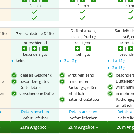
45 min
45 min
45 m
Duftmischung
Sandelholz
üfte
7 verschiedene Düfte
blumig, fruchtig
süß, e
h
unterschiedlich
reinigend
harmonis
besonders gut
sehr gut
besonde
•
•
•
keine
3 x 15 g
1 x 15 g
•
3 x 15 g
ideal als Geschenk
wirkt reinigend
besonders
Dufterleb
ene
besonders gutes
in mehreren
wirkt har
Dufterlebnis
Packungsgrößen
ten
verschiedene Düfte
erhältlich
in mehrer
natürliche Zutaten
Packungs
erhältlich
n
Details ansehen
Details ansehen
Details 
r
Sofort lieferbar
Sofort lieferbar
Sofort li
»
Zum Angebot »
Zum Angebot »
Zum Ang