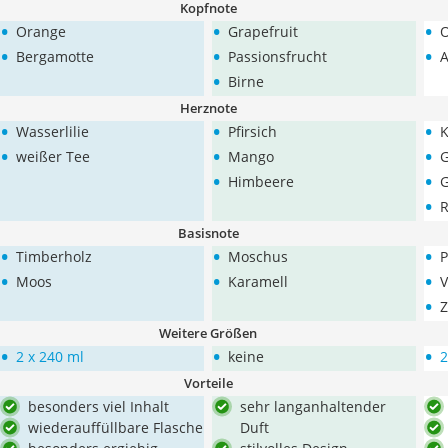
Kopfnote
•
•
•
Orange
Grapefruit
•
•
•
Bergamotte
Passionsfrucht
A
•
Birne
Herznote
•
•
•
Wasserlilie
Pfirsich
•
•
•
weißer Tee
Mango
G
•
•
Himbeere
G
•
R
Basisnote
•
•
•
Timberholz
Moschus
P
•
•
•
Moos
Karamell
V
•
Z
Weitere Größen
•
•
•
2 x 240 ml
keine
2
Vorteile
besonders viel Inhalt
sehr langanhaltender
wiederauffüllbare Flasche
Duft