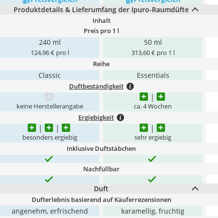
Produktdetails & Lieferumfang der Ipuro-Raumdüfte
Inhalt
Preis pro 1 l
240 ml
50 ml
124,96 € pro l
313,60 € pro 1 l
Reihe
Classic
Essentials
Duftbeständigkeit
keine Herstellerangabe
ca. 4 Wochen
Ergiebigkeit
besonders ergiebig
sehr ergiebig
Inklusive Duftstäbchen
Nachfüllbar
Duft
Dufterlebnis basierend auf Käuferrezensionen
angenehm, erfrischend
karamellig, fruchtig