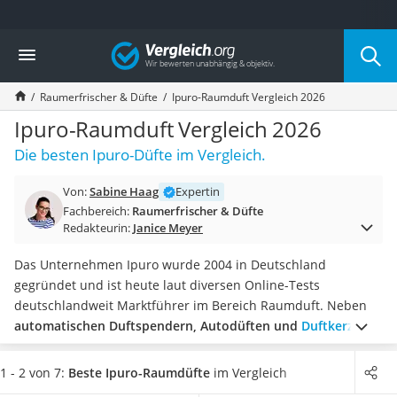
Die beliebtesten Vergleiche nach Kategorie
Vergleich
Wohnen
Matratzen-Topper
Raumerfrischer & Düfte
Ipuro-Raumduft Vergleich 2026
Matratzen
Konferenzlautsprecher
Ipuro-Raumduft Vergleich 2026
Tageslichtlampe
Die besten Ipuro-Düfte im Vergleich.
Badlüfter
Ergonomischer Bürostuhl
Von:
Sabine Haag
Expertin
Bürohocker
Fachbereich:
Raumerfrischer & Düfte
Außenleuchte mit Kamera
Redakteurin:
Janice Meyer
Ozongeneratoren
Akku-Tischlampe
Das Unternehmen Ipuro wurde 2004 in Deutschland
Konferenzmikrofon
gegründet und ist heute laut diversen Online-Tests
Klappmatratze
deutschlandweit Marktführer im Bereich Raumduft. Neben
Duschkopf mit Kalkfilter
automatischen Duftspendern, Autodüften und
Duftkerzen
Aktenvernichter Sicherheitsstufe 4
überzeugt Ipuro mit einem breiten Sortiment klassischer
Bettgitter
Raumdüfte-Sets, die jeweils aus einem Flakon gefüllt mit
1 - 2 von 7:
Beste Ipuro-Raumdüfte
im Vergleich
Spannbettlaken
Duftöl und mehreren Duftstäbchen bestehen.
Wählen Sie