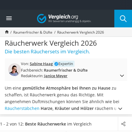
Die beliebtesten Vergleiche nach Kategorie
Vergleich
Wohnen
Matratzen-Topper
Raumerfrischer & Düfte
Räucherwerk Vergleich 2026
Matratzen
Konferenzlautsprecher
Räucherwerk Vergleich 2026
Tageslichtlampe
Die besten Räuchersets im Vergleich.
Badlüfter
Ergonomischer Bürostuhl
Von:
Sabine Haag
Expertin
Bürohocker
Fachbereich:
Raumerfrischer & Düfte
Außenleuchte mit Kamera
Redakteurin:
Janice Meyer
Ozongeneratoren
Akku-Tischlampe
Um eine
gemütliche Atmosphäre bei Ihnen zu Hause
zu
Konferenzmikrofon
schaffen, ist Räucherwerk genau das Richtige. Mit
Klappmatratze
angenehmen Duftmischungen können Sie ähnlich wie bei
Duschkopf mit Kalkfilter
Räucherstäbchen
Harze, Kräuter und Hölzer
räuchern und
Aktenvernichter Sicherheitsstufe 4
so einen lang anhaltenden Räuchereffekt erzielen.
Laut
Bettgitter
Online-Tests legen viele Räucherfreunde besonderen Wert
1 - 2 von 12:
Beste Räucherwerke
im Vergleich
Spannbettlaken
auf
eine lange Brenndauer
des Räucherwerks. Wählen Sie