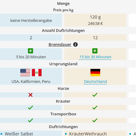
Menge
Preis pro kg
120 g
keine Herstellerangabe
249,58 €
Anzahl Duftrichtungen
2
12
Brenndauer
5 bis 20 Minuten
15 bis 30 Minuten
Ursprungsland
USA, Kalifornien, Peru
Deutschland
Harze
Kräuter
Transportbox
Duftrichtungen
•
•
•
Weißer Salbei
KräuterWeihrauch
Ä