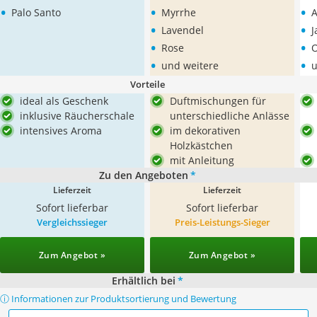
•
•
•
Palo Santo
Myrrhe
A
•
•
Lavendel
J
•
•
Rose
O
•
•
und weitere
u
Vorteile
ideal als Geschenk
Duftmischungen für
inklusive Räucherschale
unterschiedliche Anlässe
intensives Aroma
im dekorativen
Holzkästchen
mit Anleitung
Zu den Angeboten
*
Lieferzeit
Lieferzeit
Sofort lieferbar
Sofort lieferbar
Vergleichssieger
Preis-Leistungs-Sieger
Zum Angebot »
Zum Angebot »
Erhältlich bei
*
ⓘ Informationen zur Produktsortierung und Bewertung