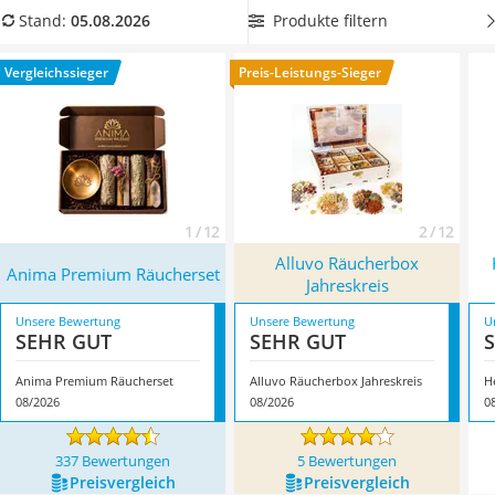
Topper 100 x 200
jetzt aus unserer Vergleichstabelle eine qualitativ
Produkte filtern
Stand:
05.08.2026
Duschpaneel
hochwertige Räuchermischung aus verschiedenen Harzen
Höhenverstellbarer Schreibtisch
aus. Diese brennen langsam ab und verströmen einen
Vergleichssieger
Preis-Leistungs-Sieger
Matratze 90 x 200 cm
intensiven Duft. Überzeugt hat uns hier im August 2026
Service
besonders das Modell
Anima Premium Räucherset
*
mit
seinen Eigenschaften.
1 / 12
2 / 12
Alluvo Räucherbox
Anima Premium Räucherset
Jahreskreis
Unsere Bewertung
Unsere Bewertung
U
SEHR GUT
SEHR GUT
Anima Premium Räucherset
Alluvo Räucherbox Jahreskreis
08/2026
08/2026
0
337 Bewertungen
5 Bewertungen
Preis­vergleich
Preis­vergleich