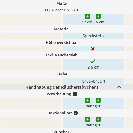
Maße
H | Ø oder H x B x T
12 cm | 9 cm
Material
Speckstein
Höhenverstellbar
Inkl. Räuchersieb
Ø 9 cm
Farbe
Grau-Braun
Handhabung des Räucherstövchens
Verarbeitung
sehr gut
Funktionalität
sehr gut
Zubehör