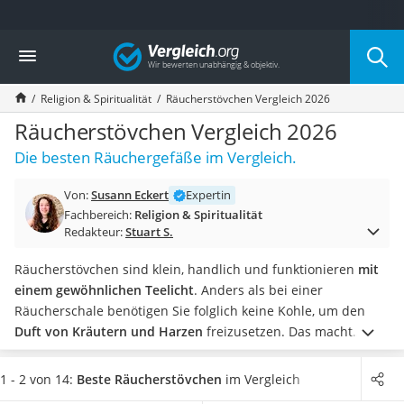
Die beliebtesten Vergleiche nach Kategorie
Vergleich
Freizeit & Sport
Gartentrampolin
Religion & Spiritualität
Räucherstövchen Vergleich 2026
Trampolin
Metalldetektor
Räucherstövchen Vergleich 2026
Eufab-Fahrradträger
Die besten Räuchergefäße im Vergleich.
Trampolin 366 cm
Fahrradschloss
Von:
Susann Eckert
Expertin
Aluminium-Koffer
Fachbereich:
Religion & Spiritualität
Futterboot
Redakteur:
Stuart S.
Air Bike
E-Bike-Dreirad
Räucherstövchen sind klein, handlich und funktionieren
mit
Trekkingschuhe Herren
einem gewöhnlichen Teelicht
. Anders als bei einer
Reisetasche mit Rollen
Räucherschale benötigen Sie folglich keine Kohle, um den
Klimmzugstation
Duft von Kräutern und Harzen
freizusetzen. Das macht
Koffer
Räucherstövchen besonders alltagstauglich, weshalb sie laut
Nachtsichtgerät
verschiedenen Online-Tests wesentlich öfter genutzt werden
1 - 2 von 14:
Beste Räucherstövchen
im Vergleich
Faltschloss
als andere Räuchergefäße.
Wählen Sie jetzt aus unserer