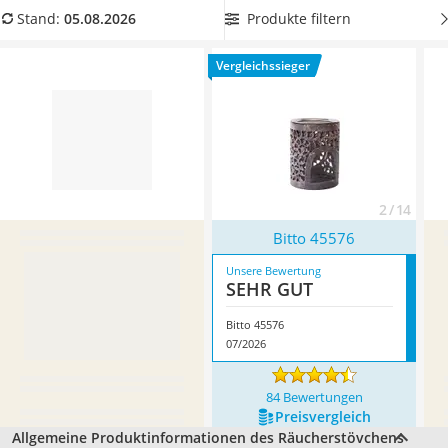
Handgepäck-Koffer
Vergleichstabelle ein
Räucherstövchen aus Naturmaterialien
Produkte filtern
Stand:
05.08.2026
Vibrationsplatte
mit besonders guter Verarbeitung und Funktionalität aus.
Wanderschuhe Herren
Überzeugt hat uns hier im August 2026 besonders das
Vergleichssieger
Sicherheitsweste Reiten
Modell
Bitto 45576
*
mit seinen Eigenschaften.
Service
2 / 14
Bitto 45576
Unsere Bewertung
SEHR GUT
Bitto 45576
07/2026
84 Bewertungen
Preis­vergleich
Allgemeine Produktinformationen des Räucherstövchens