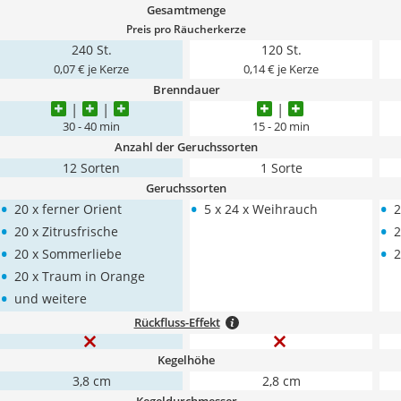
Gesamtmenge
Preis pro Räucherkerze
240 St.
120 St.
0,07 € je Kerze
0,14 € je Kerze
Brenndauer
30 - 40 min
15 - 20 min
Anzahl der Geruchssorten
12 Sorten
1 Sorte
Geruchssorten
•
•
•
20 x ferner Orient
5 x 24 x Weihrauch
2
•
•
20 x Zitrusfrische
2
•
•
20 x Sommerliebe
2
•
20 x Traum in Orange
•
und weitere
Rückfluss-Effekt
Kegelhöhe
3,8 cm
2,8 cm