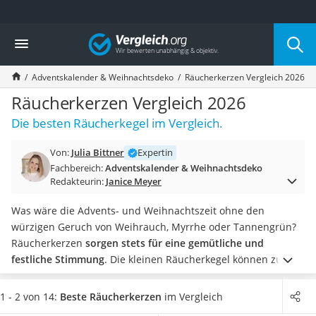
Die beliebtesten Vergleiche nach Kategorie
Vergleich
Wohnen
Matratzen-Topper
Adventskalender & Weihnachtsdeko
Räucherkerzen Vergleich 2026
Matratzen
Konferenzlautsprecher
Räucherkerzen Vergleich 2026
Tageslichtlampe
Die besten Räucherkegel im Vergleich.
Badlüfter
Ergonomischer Bürostuhl
Von:
Julia Bittner
Expertin
Bürohocker
Fachbereich:
Adventskalender & Weihnachtsdeko
Außenleuchte mit Kamera
Redakteurin:
Janice Meyer
Ozongeneratoren
Akku-Tischlampe
Was wäre die Advents- und Weihnachtszeit ohne den
Konferenzmikrofon
würzigen Geruch von Weihrauch, Myrrhe oder Tannengrün?
Klappmatratze
Räucherkerzen
sorgen stets für eine gemütliche und
Duschkopf mit Kalkfilter
festliche Stimmung
. Die kleinen Räucherkegel können zum
Aktenvernichter Sicherheitsstufe 4
Abbrennen auf eine Unterlage gestellt werden, wirken aber
Bettgitter
traditionell am besten in einem Räuchermännchen.
Wie
1 - 2 von 14:
Beste Räucherkerzen
im Vergleich
Spannbettlaken
diverse Online-Tests zeigen, sind Räucherkerzen in