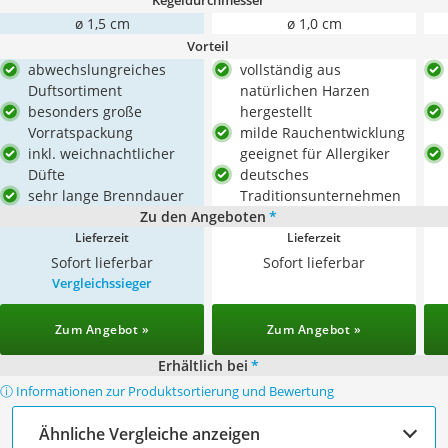
Kegeldurchmesser
ø 1,5 cm
ø 1,0 cm
Vorteil
abwechslungreiches
vollständig aus
Duftsortiment
natürlichen Harzen
besonders große
hergestellt
Vorratspackung
milde Rauchentwicklung
inkl. weichnachtlicher
geeignet für Allergiker
Düfte
deutsches
sehr lange Brenndauer
Traditionsunternehmen
Zu den Angeboten
*
Lieferzeit
Lieferzeit
Sofort lieferbar
Sofort lieferbar
Vergleichssieger
Zum Angebot »
Zum Angebot »
Erhältlich bei
*
ⓘ Informationen zur Produktsortierung und Bewertung
Ähnliche Vergleiche anzeigen