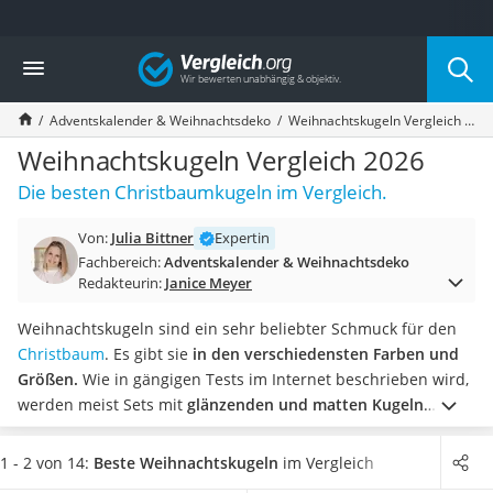
Die beliebtesten Vergleiche nach Kategorie
Vergleich
Wohnen
Matratzen-Topper
Adventskalender & Weihnachtsdeko
Weihnachtskugeln Vergleich 2026
Matratzen
Konferenzlautsprecher
Weihnachtskugeln Vergleich 2026
Tageslichtlampe
Die besten Christbaumkugeln im Vergleich.
Badlüfter
Ergonomischer Bürostuhl
Von:
Julia Bittner
Expertin
Bürohocker
Fachbereich:
Adventskalender & Weihnachtsdeko
Außenleuchte mit Kamera
Redakteurin:
Janice Meyer
Ozongeneratoren
Akku-Tischlampe
Weihnachtskugeln sind ein sehr beliebter Schmuck für den
Konferenzmikrofon
Christbaum
. Es gibt sie
in den verschiedensten Farben und
Klappmatratze
Größen.
Wie in gängigen Tests im Internet beschrieben wird,
Duschkopf mit Kalkfilter
werden meist Sets mit
glänzenden und matten Kugeln
Aktenvernichter Sicherheitsstufe 4
angeboten. Zum Teil sind auch vollständig glitzernde oder
Bettgitter
durch Dekor-Elemente verzierte Kugeln enthalten.
Es werden
1 - 2 von 14:
Beste Weihnachtskugeln
im Vergleich
Spannbettlaken
Glas- und Kunststoff-Weihnachtskugeln
unterschieden. Die