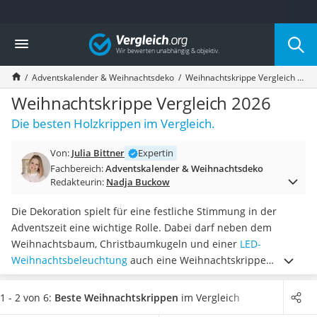
Die beliebtesten Vergleiche nach Kategorie
Vergleich
Wohnen
Matratzen-Topper
Adventskalender & Weihnachtsdeko
Weihnachtskrippe Vergleich 2026
Matratzen
Konferenzlautsprecher
Weihnachtskrippe Vergleich 2026
Tageslichtlampe
Die besten Holzkrippen im Vergleich.
Badlüfter
Ergonomischer Bürostuhl
Von:
Julia Bittner
Expertin
Bürohocker
Fachbereich:
Adventskalender & Weihnachtsdeko
Außenleuchte mit Kamera
Redakteurin:
Nadja Buckow
Ozongeneratoren
Akku-Tischlampe
Die Dekoration spielt für eine festliche Stimmung in der
Konferenzmikrofon
Adventszeit eine wichtige Rolle. Dabei darf neben dem
Klappmatratze
Weihnachtsbaum, Christbaumkugeln und einer
LED-
Duschkopf mit Kalkfilter
Weihnachtsbeleuchtung
auch eine Weihnachtskrippe
Aktenvernichter Sicherheitsstufe 4
natürlich nicht fehlen. Weihnachtskrippen sind laut Tests im
Bettgitter
Internet oftmals
aus Holz und natürlichen Materialien
1 - 2 von 6:
Beste Weihnachtskrippen
im Vergleich
Spannbettlaken
gefertigt
und können schlicht bis äußerst detailreich