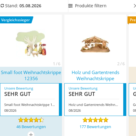
Topper 100 x 200
ausfallen.
Am besten wählen Sie eine
Weihnachtskrippe mit
Produkte filtern
Stand:
05.08.2026
Duschpaneel
passenden Figuren
im Komplettset, damit Sie ohne langes
Höhenverstellbarer Schreibtisch
Suchen eine vollständige Krippe haben. Überzeugt hat uns
Vergleichssieger
Pre
Matratze 90 x 200 cm
hier im August 2026 besonders das Modell
Small foot
Service
Weihnachtskrippe 12356
*
mit seinen Eigenschaften.
1 / 6
2 / 6
Small foot Weihnachtskrippe
Holz und Gartentrends
12356
Weihnachtskrippe
Unsere Bewertung
Unsere Bewertung
U
SEHR GUT
SEHR GUT
Small foot Weihnachtskrippe 12356
Holz und Gartentrends Weihnachtskrippe
G
08/2026
08/2026
0
46 Bewertungen
177 Bewertungen