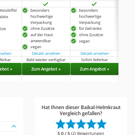
Messlöffel
besonders
besonders
ohn
hochwertige
hochwertige
alate
veg
Verpackung
Verpackung
auc
ohne Zusätze
für Getränke
tze
Pac
auf der Haut
ohne Zusätze
un
anwendbar
vegan
erhä
vegan
ansehen
Details ansehen
Details ansehen
eferbar
Bald wieder verfügbar
Sofort lieferbar
Sof
ebot »
Zum Angebot »
Zum Angebot »
Zu
Hat Ihnen dieser Baikal-Helmkraut
Vergleich gefallen?
5,0 / 5
(2) Bewertungen