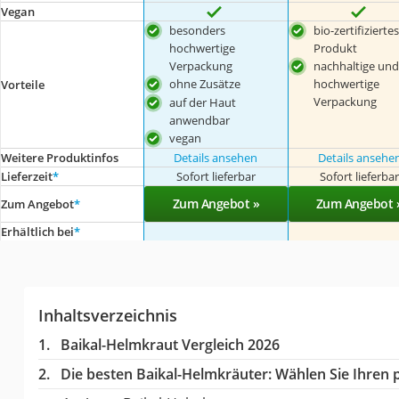
Vegan
besonders
bio-zertifiziertes
hochwertige
Produkt
Verpackung
nachhaltige und
ohne Zusätze
hochwertige
Vorteile
Verpackung
auf der Haut
anwendbar
vegan
Weitere Produktinfos
Details ansehen
Details ansehe
Lieferzeit
*
Sofort lieferbar
Sofort lieferba
Zum Angebot »
Zum Angebot 
Zum Angebot
*
Erhältlich bei
*
Inhaltsverzeichnis
Baikal-Helmkraut Vergleich 2026
Die besten Baikal-Helmkräuter:
Wählen Sie Ihren p