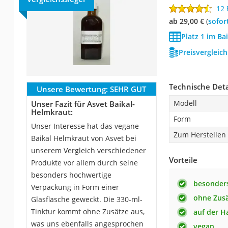
12
ab 29,00 €
(
Sofor
Platz 1 im Ba
Preisvergleic
Technische Deta
Unsere Bewertung:
SEHR GUT
Modell
Unser Fazit für Asvet Baikal-
Helmkraut:
Form
Unser Interesse hat das vegane
Zum Herstellen
Baikal Helmkraut von Asvet bei
unserem Vergleich verschiedener
Vorteile
Produkte vor allem durch seine
besonders hochwertige
besonder
Verpackung in Form einer
ohne Zus
Glasflasche geweckt. Die 330-ml-
Tinktur kommt ohne Zusätze aus,
auf der 
was uns ebenfalls angesprochen
vegan