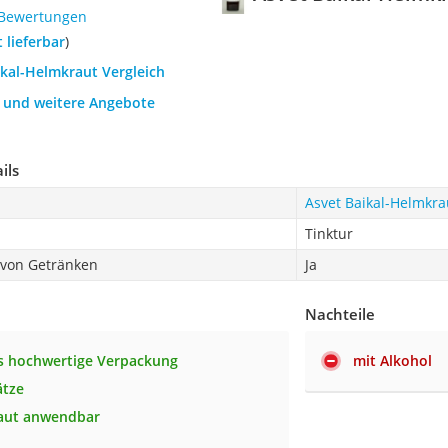
 Bewertungen
t lieferbar
)
ikal-Helmkraut Vergleich
h und weitere Angebote
ils
Asvet Baikal-Helmkra
Tinktur
 von Getränken
Ja
Nachteile
s hochwertige Verpackung
mit Alkohol
ätze
Haut anwendbar