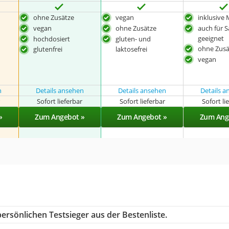
ohne Zusätze
vegan
inklusive 
vegan
ohne Zusätze
auch für S
geeignet
hochdosiert
gluten- und
ohne Zusä
laktosefrei
glutenfrei
vegan
n
Details ansehen
Details ansehen
Details 
r
Sofort lieferbar
Sofort lieferbar
Sofort li
»
Zum Angebot »
Zum Angebot »
Zum Ang
ersönlichen Testsieger aus der Bestenliste.