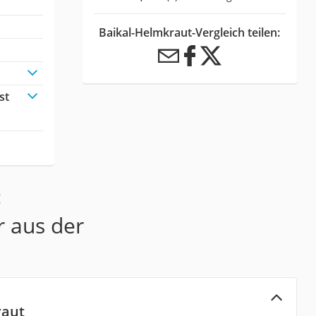
Baikal-Helmkraut-Vergleich teilen:
st
:
r aus der
raut