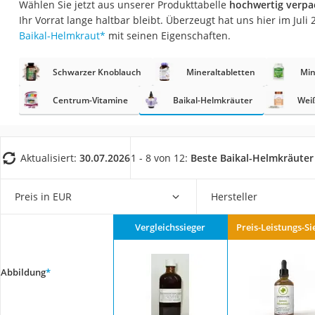
Wählen Sie jetzt aus unserer Produkttabelle
hochwertig verpa
Eiweißpulver
Ihr Vorrat lange haltbar bleibt. Überzeugt hat uns hier im Jul
Magnesiumpräpar
Baikal-Helmkraut
*
mit seinen Eigenschaften.
Katzenklappe
Schwarzer Knoblauch
Mineraltabletten
Min
Nackenmassagege
Zeckenschutz Katz
Centrum-Vitamine
Baikal-Helmkräuter
Wei
leichter Haartrock
Philips-Sonicare-
Aktualisiert:
30.07.2026
1 - 8 von 12:
Beste Baikal-Helmkräuter
Schildkrötenhaus
Mineralfutter Pfer
Preis in EUR
Hersteller
Massagegerät
Vergleichssieger
Preis-Leistungs-Si
Service
Abbildung
*