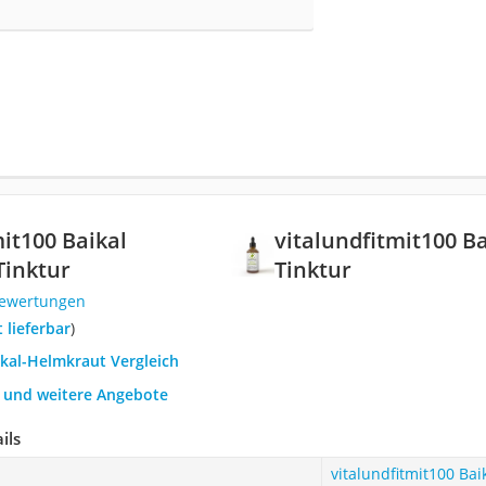
mit100 Baikal
‎vitalundfitmit100 
Tinktur
Tinktur
Bewertungen
t lieferbar
)
ikal-Helmkraut Vergleich
h und weitere Angebote
ils
‎vitalundfitmit100 Ba