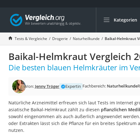
Kategorien
Die beliebtesten V
Drogerie
Tests & Vergleiche
Drogerie
Naturheilkunde
Baikal-Helmkraut V
Inhalator
Baikal-Helmkraut Vergleich 
Haarschneider
Rollator
Die besten blauen Helmkräuter im Ver
Braun Rasierer
Katzenklappe (Chi
Fachbereich:
Naturheilkunde
R
Von:
Jenny Tröger
Expertin
Rasierer
Natürliche Arzneimittel erfreuen sich laut Tests im Internet g
Masturbator
asiatische Baikal-Helmkraut zählt zu diesen
pflanzlichen Med
Massagepistole
sowohl eingenommen als auch äußerlich angewendet werden.
oder Extrakten lässt sich die Pflanze für ein breites Spektru
Epilierer
nutzen.
Reisehaartrockner