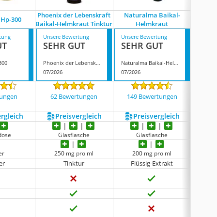
Phoenix der Lebenskraft
Naturalma Baikal-
Phoenix
l Hp-300
Baikal-Helmkraut Tinktur
Helmkraut
Baik
tung
Unsere Bewertung
Unsere Bewertung
Unsere
UT
SEHR GUT
SEHR GUT
SEH
300
Phoenix der Lebenskraft Baikal-Helmkraut Tinktur
Naturalma Baikal-Helmkraut
07/2026
07/2026
07/202
tungen
62 Bewertungen
149 Bewertungen
104
ergleich
Preis­vergleich
Preis­vergleich
P
kdose
Glasflasche
Glasflasche
er
250 mg pro ml
200 mg pro ml
800 
er
Tinktur
Flüssig-Extrakt