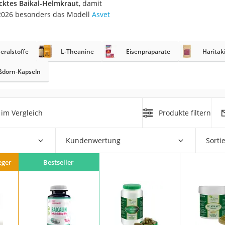
cktes Baikal-Helmkraut
, damit
i 2026 besonders das Modell
Asvet
at
eralstoffe
L-Theanine
Eisenpräparate
Haritak
rät
e
ßdorn-Kapseln
ner
Zahnbürste
im Vergleich
Produkte filtern
d
Kundenwertung
Sorti
eger
Bestseller