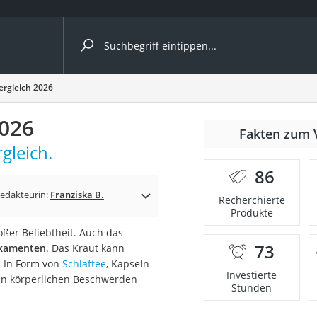
ergleiche nach Kategorie
ergleich 2026
2026
Fakten zum 
gleich.
86
p)
edakteurin:
Franziska B.
Recherchierte
Produkte
roßer Beliebtheit. Auch das
73
ikamenten
. Das Kraut kann
 In Form von
Schlaftee
, Kapseln
Investierte
m an körperlichen Beschwerden
Stunden