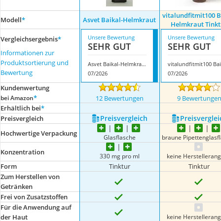
‎vitalundfitmit100 
Modell
*
Asvet Baikal-Helmkraut
Helmkraut Tinkt
Unsere Bewertung
Unsere Bewertung
Vergleichsergebnis
*
SEHR GUT
SEHR GUT
Informationen zur
Produktsortierung und
Asvet Baikal-Helmkraut
‎
Bewertung
07/2026
07/2026
Kundenwertung
*
bei Amazon
12 Bewertungen
9 Bewertunge
Erhältlich bei
*
Preis­vergleich
Preis­verglei
Preis­vergleich
Hochwertige Verpackung
Glasflasche
braune Pipettenglasf
Konzentration
330 mg pro ml
keine Herstelleran
Form
Tinktur
Tinktur
Zum Herstellen von
Getränken
Frei von Zusatzstoffen
Für die Anwendung auf
keine Herstelleran
der Haut