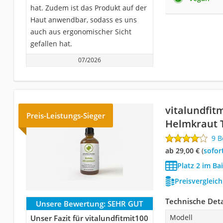
hat. Zudem ist das Produkt auf der
Haut anwendbar, sodass es uns
auch aus ergonomischer Sicht
gefallen hat.
07/2026
‎vitalundfit
Preis-Leistungs-Sieger
Helmkraut 
9 
ab 29,00 €
(
Sofor
Platz 2 im Ba
Preisvergleic
Technische Deta
Unsere Bewertung:
SEHR GUT
Modell
Unser Fazit für ‎vitalundfitmit100