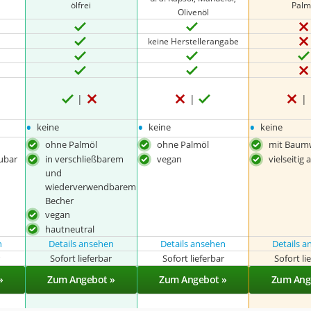
ölfrei
Palm
Olivenöl
keine Herstellerangabe
•
•
•
keine
keine
keine
ohne Palmöl
ohne Palmöl
mit Baumw
ubar
in verschließbarem
vegan
vielseiti
und
wiederverwendbarem
Becher
vegan
hautneutral
n
Details ansehen
Details ansehen
Details 
r
Sofort lieferbar
Sofort lieferbar
Sofort li
»
Zum Angebot »
Zum Angebot »
Zum Ang