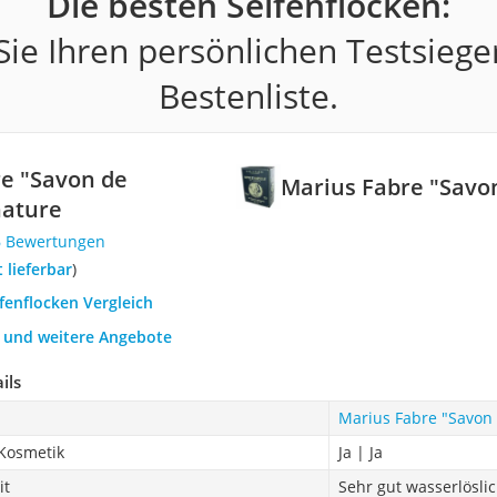
Die besten Seifenflocken:
ie Ihren persönlichen Testsiege
Bestenliste.
e "Savon de
Marius Fabre "Savon
nature
6 Bewertungen
t lieferbar
)
ifenflocken Vergleich
h und weitere Angebote
ils
Marius Fabre "Savon 
 Kosmetik
Ja | Ja
it
Sehr gut wasserlösli