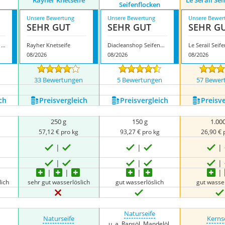
Rayher Knetseife
Le Serail Se
Seifenflocken
Unsere Bewertung
Unsere Bewertung
Unsere Bewer
SEHR GUT
SEHR GUT
SEHR G
Savonnerie Patounis Seifenflocken
Rayher Knetseife
Diacleanshop Seifenflocken
Le Serail Seif
08/2026
08/2026
08/2026
n
33 Bewertungen
5 Bewertungen
57 Bewer
ch
Preis­vergleich
Preis­vergleich
Preis­v
250 g
150 g
1.00
57,12 € pro kg
93,27 € pro kg
26,90 € 
lich
sehr gut wasserlöslich
gut wasserlöslich
gut wasser
Naturseife
Naturseife
Kerns
u. a. Rapsöl, Mandelöl,