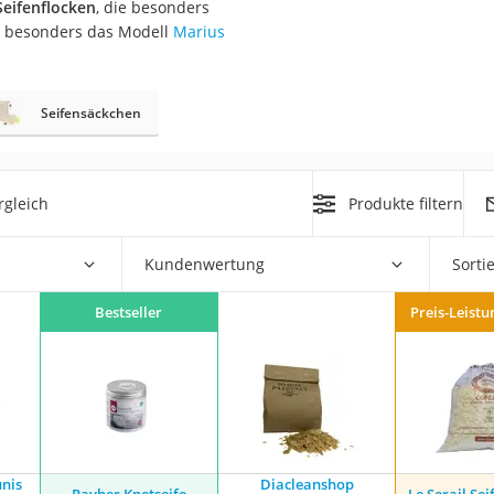
Seifenflocken
, die besonders
6 besonders das Modell
Marius
at
Seifensäckchen
rät
e
ner
rgleich
Produkte filtern
Zahnbürste
Kundenwertung
Sorti
d
Bestseller
Preis-Leistu
nis
Diacleanshop