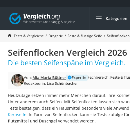
Kategorien
Die beliebtesten V
Drogerie
Tests & Vergleiche
Drogerie
Feste & flüssige Seife
Seifenflocken
Inhalator
Seifenflocken Vergleich 2026
Haarschneider
Rollator
Die besten Seifenspäne im Vergleich.
Braun Rasierer
Fachbereich:
Feste & flü
Von:
Mia Maria Büttner
Expertin
Katzenklappe (Chi
Redakteurin:
Lisa Schönbacher
Rasierer
Heutzutage setzen immer mehr Menschen darauf, ihre Kosmetik
Masturbator
Unter anderem auch Seifen. Mit Seifenflocken lassen sich wund
Massagepistole
Tests bestätigen, dass ein Hausmittel besonders viele Anwend
Kernseife
. In Form von Seifenflocken kann sie Tests zufolge
für
Epilierer
Putzmittel und Duschgel
verwendet werden.
Reisehaartrockner