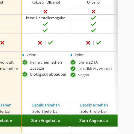
öl
Kokosöl, Olivenöl
Olivenöl
keine 
keine Herstellerangabe
keine 
keine 
•
•
•
keine
keine
keine
ollduft
keine chemischen
ohne EDTA
mit
Zusätze
g anwendbar
plastikfrei verpackt
bio
biologisch abbaubar
vegan
für
Mas
30 °
gee
ansehen
Details ansehen
Details ansehen
eferbar
Sofort lieferbar
Sofort lieferbar
Sof
ebot »
Zum Angebot »
Zum Angebot »
Zu