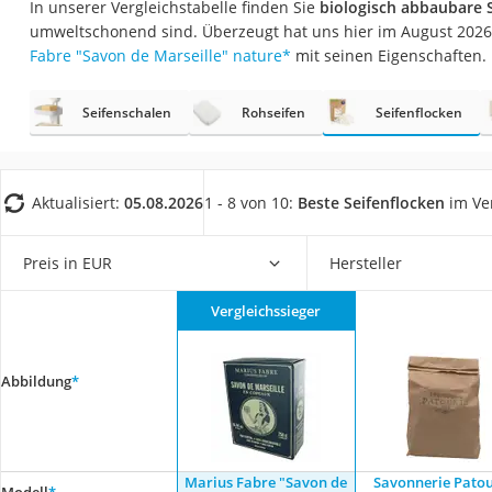
In unserer Vergleichstabelle finden Sie
biologisch abbaubare 
Eiweißpulver
umweltschonend sind. Überzeugt hat uns hier im August 202
Magnesiumpräpar
Fabre "Savon de Marseille" nature
*
mit seinen Eigenschaften.
Katzenklappe
Seifenschalen
Rohseifen
Seifenflocken
Nackenmassagege
Zeckenschutz Katz
leichter Haartrock
Aktualisiert:
05.08.2026
1 - 8 von 10:
Beste Seifenflocken
im Ve
Philips-Sonicare-
Schildkrötenhaus
Preis in EUR
Hersteller
Mineralfutter Pfer
Vergleichssieger
Massagegerät
Service
Abbildung
*
Marius Fabre "Savon de
Savonnerie Patou