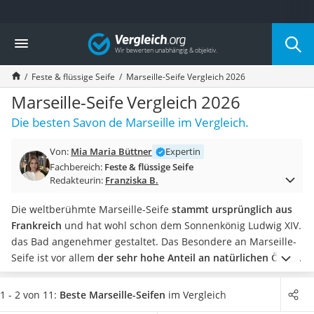
Die beliebtesten Vergleiche nach Kategorie
Vergleich
Drogerie
Inhalator
Feste & flüssige Seife
Marseille-Seife Vergleich 2026
Haarschneider
Rollator
Marseille-Seife Vergleich 2026
Braun Rasierer
Die besten Savon de Marseille im Vergleich.
Katzenklappe (Chip)
Rasierer
Von:
Mia Maria Büttner
Expertin
Masturbator
Fachbereich:
Feste & flüssige Seife
Massagepistole
Redakteurin:
Franziska B.
Epilierer
Reisehaartrockner
Die weltberühmte Marseille-Seife
stammt ursprünglich aus
Eiweißpulver
Frankreich
und hat wohl schon dem Sonnenkönig Ludwig XIV.
Magnesiumpräparat
das Bad angenehmer gestaltet. Das Besondere an Marseille-
Katzenklappe
Seife ist vor allem
der sehr hohe Anteil an natürlichen Ölen
,
Nackenmassagegerät
die Ihrer Haut Feuchtigkeit spenden und sie besonders
Zeckenschutz Katze
geschmeidig machen.
Online-Tests zeigen, dass die
Seife
1 - 2 von 11:
Beste Marseille-Seifen
im Vergleich
leichter Haartrockner
noch heute von vielen Herstellern
nach traditioneller