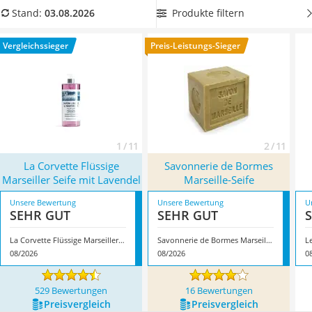
Philips-Sonicare-Zahnbürste
Methode handgefertigt
wird. Wenn Sie empfindliche Haut
Produkte filtern
Stand:
03.08.2026
Schildkrötenhaus
haben, wählen Sie jetzt eine Marseille-Seife aus unserer
Mineralfutter Pferd
Vergleichstabelle aus, die
ohne Konservierungsstoffe und
Vergleichssieger
Preis-Leistungs-Sieger
Massagegerät
künstliche Duftstoffe
hergestellt wurde. Überzeugt hat uns
Service
hier im August 2026 besonders das Modell
La Corvette
Flüssige Marseiller Seife mit Lavendel
*
mit seinen
Eigenschaften.
1 / 11
2 / 11
La Corvette Flüssige
Savonnerie de Bormes
Marseiller Seife mit Lavendel
Marseille-Seife
Unsere Bewertung
Unsere Bewertung
U
SEHR GUT
SEHR GUT
La Corvette Flüssige Marseiller Seife mit Lavendel
Savonnerie de Bormes Marseille-Seife
L
08/2026
08/2026
0
529 Bewertungen
16 Bewertungen
Preis­vergleich
Preis­vergleich