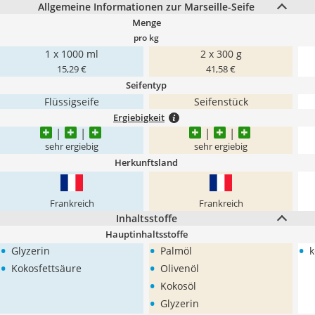
Allgemeine Informationen zur Marseille-Seife
Menge
pro kg
1 x 1000 ml
2 x 300 g
15,29 €
41,58 €
Seifentyp
Flüssigseife
Seifenstück
Ergiebigkeit
sehr ergiebig
sehr ergiebig
Herkunftsland
Frankreich
Frankreich
Inhaltsstoffe
Hauptinhaltsstoffe
•
•
•
Glyzerin
Palmöl
k
•
•
Kokosfettsäure
Olivenöl
•
Kokosöl
•
Glyzerin