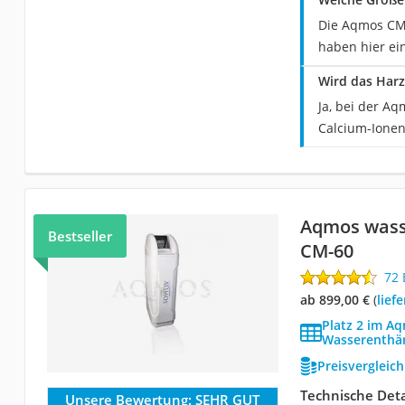
Die Aqmos CM-
haben hier ei
Wird das Harz
Ja, bei der A
Calcium-Ionen 
Aqmos wass
Bestseller
CM-60
72
ab 899,00 €
(
Lie
Platz 2 im A
Wasserenthär
Preisvergleic
Technische Deta
Unsere Bewertung:
SEHR GUT