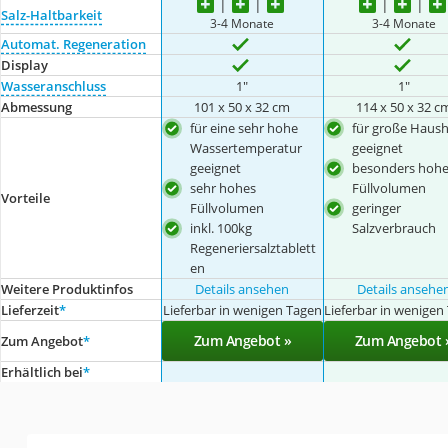
Salz-Haltbarkeit
3-4 Monate
3-4 Monate
Automat. Regeneration
Display
Wasseranschluss
1"
1"
Abmessung
101 x 50 x 32 cm
114 x 50 x 32 c
für eine sehr hohe
für große Haush
Wassertemperatur
geeignet
geeignet
besonders hohe
sehr hohes
Füllvolumen
Vorteile
Füllvolumen
geringer
inkl. 100kg
Salzverbrauch
Regeneriersalztablett
en
Weitere Produktinfos
Details ansehen
Details ansehe
Lieferzeit
*
Lieferbar in wenigen Tagen
Lieferbar in wenigen
Zum Angebot »
Zum Angebot 
Zum Angebot
*
Erhältlich bei
*