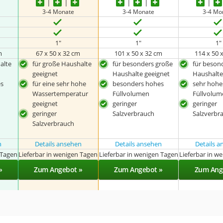
3-4 Monate
3-4 Monate
3-4 Mo
1"
1"
1"
m
67 x 50 x 32 cm
101 x 50 x 32 cm
114 x 50 
alte
für große Haushalte
für besonders große
für beson
geeignet
Haushalte geeignet
Haushalte
s
für eine sehr hohe
besonders hohes
sehr hohe
Wassertemperatur
Füllvolumen
Füllvolum
geeignet
geringer
geringer
geringer
Salzverbrauch
Salzverbr
Salzverbrauch
n
Details ansehen
Details ansehen
Details 
 Tagen
Lieferbar in wenigen Tagen
Lieferbar in wenigen Tagen
Lieferbar in w
»
Zum Angebot »
Zum Angebot »
Zum Ang