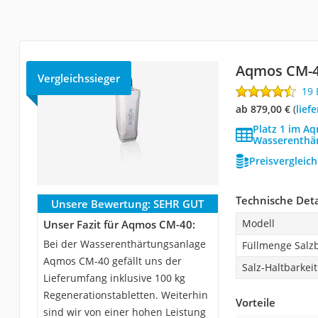
Aqmos CM-
Vergleichssieger
19
ab 879,00 €
(
Lie
Platz 1 im A
Wasserenthär
Preisvergleic
Technische Deta
Unsere Bewertung:
SEHR GUT
Modell
Unser Fazit für Aqmos CM-40:
Bei der Wasserenthärtungsanlage
Füllmenge Salz
Aqmos CM-40 gefällt uns der
Salz-Haltbarkeit
Lieferumfang inklusive 100 kg
Regenerationstabletten. Weiterhin
Vorteile
sind wir von einer hohen Leistung