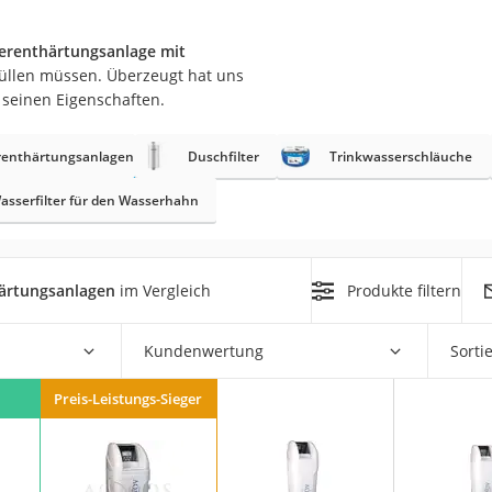
er
renthärtungsanlage mit
hfüllen müssen. Überzeugt hat uns
 seinen Eigenschaften.
enthärtungsanlagen
Duschfilter
Trinkwasserschläuche
er
asserfilter für den Wasserhahn
ger
ter
ärtungsanlagen
im Vergleich
Produkte filtern
ne
Kundenwertung
Sorti
Preis-Leistungs-Sieger