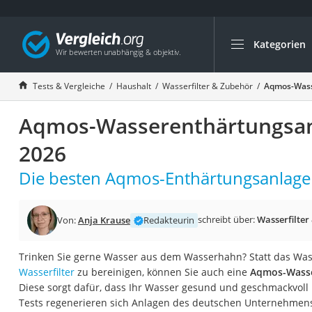
Kategorien
Die beliebtesten V
Haushalt
Tests & Vergleiche
Haushalt
Wasserfilter & Zubehör
Aqmos-Wass
Wassersprudler
Aqmos-Wasserenthärtungsanl
Zentralstaubsauge
Brotbackautomat
2026
Wischroboter
Die besten Aqmos-Enthärtungsanlagen
Wäschespinne
Industriestaubsau
schreibt über:
Wasserfilter
Von:
Anja Krause
Redakteurin
Spülmaschinentab
Akku-Staubsauger
Trinken Sie gerne Wasser aus dem Wasserhahn? Statt das Was
Wasserfilter
zu bereinigen, können Sie auch eine
Aqmos-Wasse
Eierkocher
Diese sorgt dafür, dass Ihr Wasser gesund und geschmackvoll b
AEG-Waschmaschi
Tests regenerieren sich Anlagen des deutschen Unternehmens