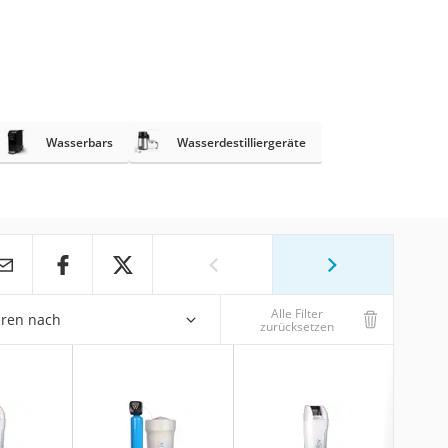
Wasserbars
Wasserdestilliergeräte
Alle Filter
eren nach
zurücksetzen