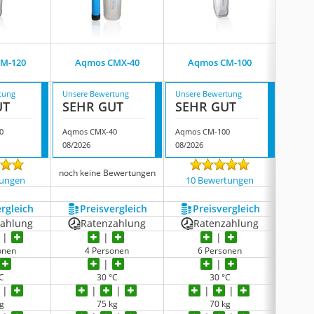
M-120
Aqmos CMX-40
Aqmos CM-100
Aqmo
tung
Unsere Bewertung
Unsere Bewertung
Unsere
UT
SEHR GUT
SEHR GUT
GUT
0
Aqmos CMX-40
Aqmos CM-100
Aqmos
08/2026
08/2026
08/202
noch keine Bewertungen
noch k
tungen
10 Bewertungen
ergleich
Preis­vergleich
Preis­vergleich
P
zahlung
Ratenzahlung
Ratenzahlung
R
onen
4 Personen
6 Personen
°C
30 °C
30 °C
kg
75 kg
70 kg