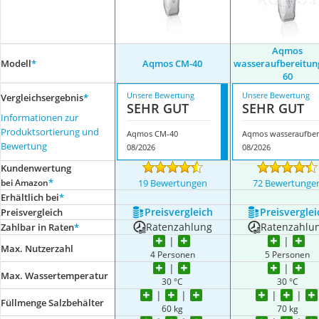
Aqmos
Modell
*
Aqmos CM-40
wasseraufbereitun
60
Unsere Bewertung
Unsere Bewertung
Vergleichsergebnis
*
SEHR GUT
SEHR GUT
Informationen zur
Produktsortierung und
Aqmos CM-40
A
Bewertung
08/2026
08/2026
Kundenwertung
*
bei Amazon
19 Bewertungen
72 Bewertunge
Erhältlich bei
*
Preis­vergleich
Preis­verglei
Preis­vergleich
Ratenzahlung
Ratenzahlu
Zahlbar in Raten
*
Max. Nutzerzahl
4 Personen
5 Personen
Max. Wassertemperatur
30 °C
30 °C
Füllmenge Salzbehälter
60 kg
70 kg