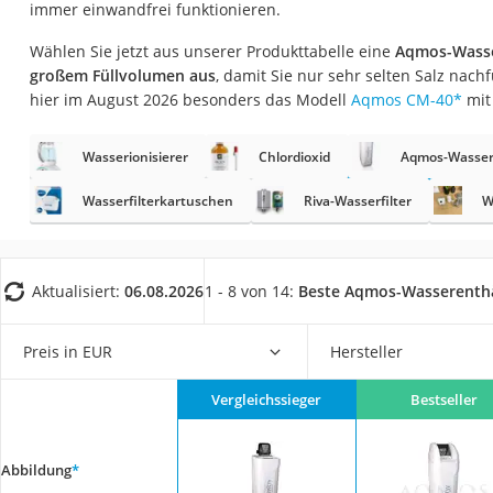
immer einwandfrei funktionieren.
Saug-Wisch-Robot
Handstaubsauger
Wählen Sie jetzt aus unserer Produkttabelle eine
Aqmos-Wasse
großem Füllvolumen aus
, damit Sie nur sehr selten Salz nac
Milchaufschäumer
hier im August 2026 besonders das Modell
Aqmos CM-40
*
mit
Kondenstrockner
Reiskocher
Wasserionisierer
Chlordioxid
Aqmos-Wasser
Heißwasserspend
Wasserfilterkartuschen
Riva-Wasserfilter
W
Tierhaarstaubsau
Ecovacs-Saugrobo
Aktualisiert:
06.08.2026
1 - 8 von 14:
Beste Aqmos-Wasserenth
Nespresso-Maschi
Messerschärfer
Preis in EUR
Hersteller
Service
Vergleichssieger
Bestseller
Abbildung
*