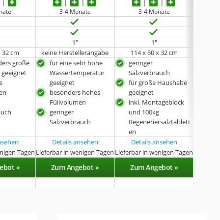
nate
3-4 Monate
3-4 Monate
1"
1"
x 32 cm
keine Herstellerangabe
114 x 50 x 32 cm
110
ders große
für eine sehr hohe
geringer
für
 geeignet
Wassertemperatur
Salzverbrauch
Hau
s
geeignet
für große Haushalte
für 
en
besonders hohes
geeignet
hoh
Füllvolumen
inkl. Montageblock
Was
auch
geringer
und 100kg
gee
Salzverbrauch
Regeneriersalztablett
geri
en
Sal
ansehen
Details ansehen
Details ansehen
Det
enigen Tagen
Lieferbar in wenigen Tagen
Lieferbar in wenigen Tagen
Lieferba
ebot »
Zum Angebot »
Zum Angebot »
Zu