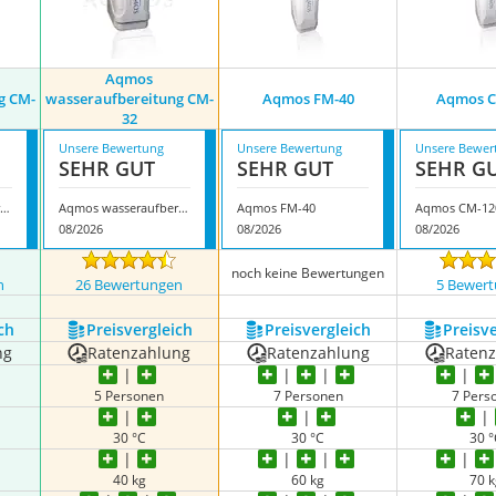
Aqmos
g CM-
wasseraufbereitung CM-
Aqmos FM-40
Aqmos C
32
Unsere Bewertung
Unsere Bewertung
Unsere Bewer
SEHR GUT
SEHR GUT
SEHR G
qmos wasseraufbereitung CM-60
Aqmos wasseraufbereitung CM-32
Aqmos FM-40
Aqmos CM-12
08/2026
08/2026
08/2026
noch keine Bewertungen
n
26 Bewertungen
5 Bewer
ch
Preis­vergleich
Preis­vergleich
Preis­v
ng
Ratenzahlung
Ratenzahlung
Raten
5 Personen
7 Personen
7 Pers
30 °C
30 °C
30 
40 kg
60 kg
70 