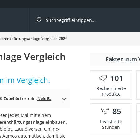
ergleiche nach Kategorie
erenthärtungsanlage Vergleich 2026
age Vergleich
r
Fakten zum 
101
 im Vergleich.
Recherchierte
Produkte
ger
 & Zubehör
Lektorin:
Nele B.
s
85
ser jedes Mal mit einem
Investierte
renthärtungsanlage einbauen
.
Stunden
leibt. Laut diversen Online-
ne
 Aqmos automatisch, damit sie