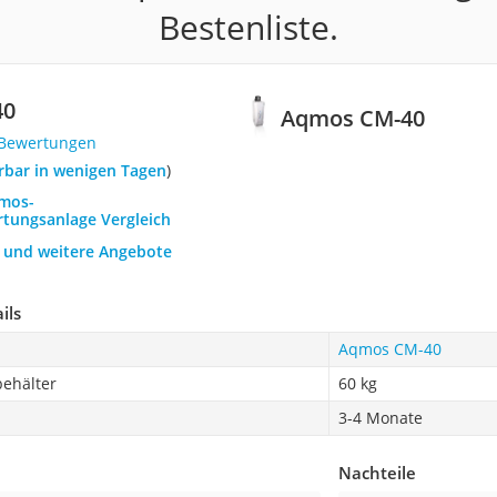
Bestenliste.
40
Aqmos CM-40
 Bewertungen
ferbar in wenigen Tagen
)
qmos-
tungsanlage Vergleich
h und weitere Angebote
ils
Aqmos CM-40
behälter
60 kg
3-4 Monate
Nachteile