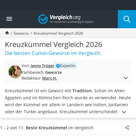
Die beliebtesten Vergleiche nach Kategorie
Vergleich
Lebensmittel
Schwarzkümmelöl
Gewürze
Kreuzkümmel Vergleich 2026
Knäckebrot
Schwarzkümmelöl-Kapseln
Kreuzkümmel Vergleich 2026
Manukahonig
Die besten Cumin-Gewürze im Vergleich.
Eiklar
Astronautenkost
Von:
Jenny Tröger
Expertin
Balsamico-Essig
Fachbereich:
Gewürze
Schwarzkümmelöl bio
Redakteur:
Marc H.
Sardinen
Honig
Kreuzkümmel ist ein Gewürz mit
Tradition.
Schon im Alten
Gemüsebrühe
Ägypten und im Römischen Reich wurde es verwendet. Heute
Eiskaffee-Pulver
wird der Kümmel vor allem in Ländern wie Indien, Jordanien
Irischer Whiskey
oder der Türkei angebaut. Kreuzkümmel unterscheidet sich
Grapefruitkernextrakt
in Geschmack und Aussehen von heimischem Kümmel. Der
Matcha-Set
Kümmel schmeckt nach Kampfer und ist dominanter als
1 - 2 von 11:
Beste Kreuzkümmel
im Vergleich
Sojasauce
herkömmlicher Kümmel. Die Heilpflanze hat kreuzförmige