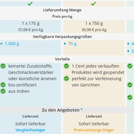
Lieferumfang Menge
Preis pro kg
1 x 175 g
1 x 750 g
57,09 € pro kg
35,99 € pro kg
Verfügbare Verpackungsgrößen
•
•
•
1.000 g
75 g
4
•
5
Vorteile
keinerlei Zusatzstoffe,
1 Cent jedes verkauften
Geschmacksverstärker
Produktes wird gespendet
oder künstliche Aromen
perfekt zur Verfeinerung
bio-zertifiziert
von Gerichten
aus Indien
Zu den Angeboten
*
Lieferzeit
Lieferzeit
Sofort lieferbar
Sofort lieferbar
Vergleichssieger
Preis-Leistungs-Sieger