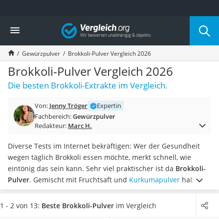
Die beliebtesten Vergleiche nach Kategorie
Vergleich
Lebensmittel
Schwarzkümmelöl
Gewürzpulver
Brokkoli-Pulver Vergleich 2026
Knäckebrot
Schwarzkümmelöl-Kapseln
Brokkoli-Pulver Vergleich 2026
Manukahonig
Die besten Brokkoli-Extrakte im Vergleich.
Eiklar
Astronautenkost
Von:
Jenny Tröger
Expertin
Balsamico-Essig
Fachbereich:
Gewürzpulver
Schwarzkümmelöl bio
Redakteur:
Marc H.
Sardinen
Honig
Diverse Tests im Internet bekräftigen: Wer der Gesundheit
Gemüsebrühe
wegen täglich Brokkoli essen möchte, merkt schnell, wie
Eiskaffee-Pulver
eintönig das sein kann. Sehr viel praktischer ist da
Brokkoli-
Irischer Whiskey
Pulver
. Gemischt mit Fruchtsaft und
Kurkumapulver
haben
Grapefruitkernextrakt
Sie im Handumdrehen einen leckeren, gesunden Smoothie –
Matcha-Set
oder Sie nehmen das Brokkoli-Pulver
ganz einfach in
1 - 2 von 13:
Beste Brokkoli-Pulver
im Vergleich
Sojasauce
Kapselform
ein.
Wählen Sie jetzt ein
biozertifiziertes