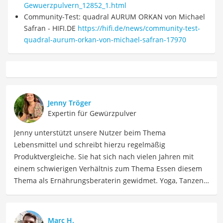
Gewuerzpulvern_12852_1.html
Community-Test: quadral AURUM ORKAN von Michael
Safran - HIFI.DE
https://hifi.de/news/community-test-
quadral-aurum-orkan-von-michael-safran-17970
Jenny Tröger
Expertin für Gewürzpulver
Jenny unterstützt unsere Nutzer beim Thema
Lebensmittel und schreibt hierzu regelmäßig
Produktvergleiche. Sie hat sich nach vielen Jahren mit
einem schwierigen Verhältnis zum Thema Essen diesem
Thema als Ernährungsberaterin gewidmet. Yoga, Tanzen,
Tantra und Women Circle gehören auch zu ihrem Leben
dazu, dass Jenny seit 2023 voll und ganz in Spanien
genießt. Jenny ist schon allein um die Welt gereist. Heute
Marc H.