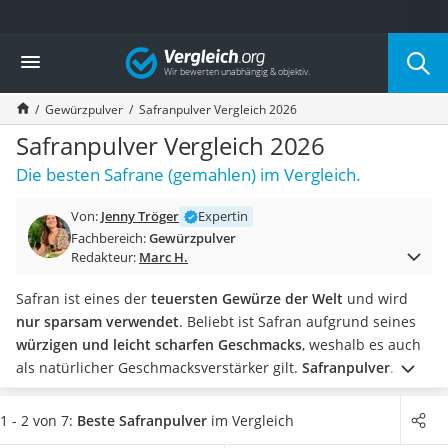
Die beliebtesten Vergleiche nach Kategorie
Vergleich
Lebensmittel
Schwarzkümmelöl
Gewürzpulver
Safranpulver Vergleich 2026
Knäckebrot
Schwarzkümmelöl-Kapseln
Safranpulver Vergleich 2026
Manukahonig
Die besten Safrane (gemahlen) im Vergleich.
Eiklar
Astronautenkost
Von:
Jenny Tröger
Expertin
Balsamico-Essig
Fachbereich:
Gewürzpulver
Schwarzkümmelöl bio
Redakteur:
Marc H.
Sardinen
Honig
Safran ist eines der
teuersten Gewürze der Welt
und wird
Gemüsebrühe
nur sparsam verwendet
. Beliebt ist Safran aufgrund seines
Eiskaffee-Pulver
würzigen und leicht scharfen Geschmacks
, weshalb es auch
Irischer Whiskey
als natürlicher Geschmacksverstärker gilt.
Safranpulver
Grapefruitkernextrakt
bietet gegenüber
Safranfäden
den Vorteil, dass es
leichter zu
Matcha-Set
dosieren
ist.
Verschiedene Tests im Internet zeigen, dass sich
1 - 2 von 7:
Beste Safranpulver
im Vergleich
Sojasauce
Safranpulver
leicht verteilen
lässt und
seine Farbe und