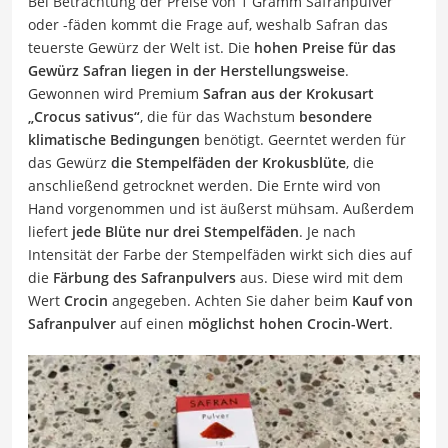
Bei Betrachtung der Preise von 1 Gramm Safranpulver
oder -fäden kommt die Frage auf, weshalb Safran das
teuerste Gewürz der Welt ist. Die
hohen Preise für das
Gewürz Safran liegen in der Herstellungsweise
.
Gewonnen wird Premium
Safran aus der Krokusart
„Crocus sativus“
, die für das Wachstum
besondere
klimatische Bedingungen
benötigt. Geerntet werden für
das Gewürz
die Stempelfäden der Krokusblüte
, die
anschließend getrocknet werden. Die Ernte wird von
Hand vorgenommen und ist äußerst mühsam. Außerdem
liefert
jede Blüte nur drei Stempelfäden
. Je nach
Intensität der Farbe der Stempelfäden wirkt sich dies auf
die
Färbung des Safranpulvers
aus. Diese wird mit dem
Wert
Crocin
angegeben. Achten Sie daher beim
Kauf von
Safranpulver
auf einen
möglichst hohen Crocin-Wert
.