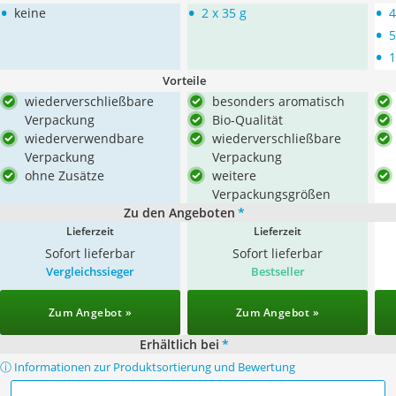
•
•
•
keine
2 x 35 g
4
•
5
•
1
Vorteile
wiederverschließbare
besonders aromatisch
Verpackung
Bio-Qualität
wiederverwendbare
wiederverschließbare
Verpackung
Verpackung
ohne Zusätze
weitere
Verpackungsgrößen
Zu den Angeboten
*
Lieferzeit
Lieferzeit
Sofort lieferbar
Sofort lieferbar
Vergleichssieger
Bestseller
Zum Angebot »
Zum Angebot »
Erhältlich bei
*
ⓘ Informationen zur Produktsortierung und Bewertung