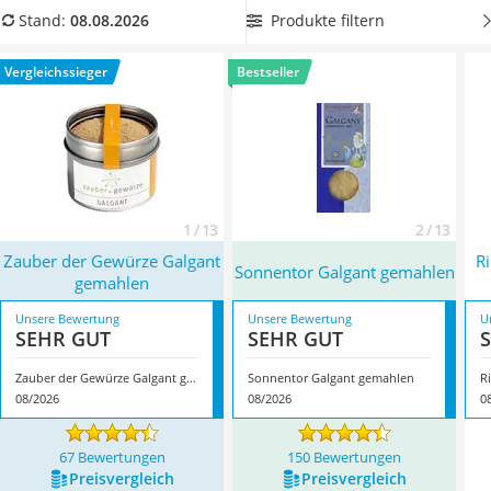
MCT-Öl
unserer Vergleichstabelle finden Sie Galgant-Pulver in Bio-
Produkte filtern
Stand:
08.08.2026
Trüffelöl
Qualität, wenn Ihnen eine umweltbewusste und
Erythrit
schadstoffarme Ernährung wichtig ist. Überzeugt hat uns
Vergleichssieger
Bestseller
Müsli ohne Zuckerzusatz
hier im August 2026 besonders das Modell
Zauber der
Service
Gewürze Galgant gemahlen
*
mit seinen Eigenschaften.
1 / 13
2 / 13
Zauber der Gewürze Galgant
R
Sonnentor Galgant gemahlen
gemahlen
Unsere Bewertung
Unsere Bewertung
U
SEHR GUT
SEHR GUT
Zauber der Gewürze Galgant gemahlen
Sonnentor Galgant gemahlen
08/2026
08/2026
0
67 Bewertungen
150 Bewertungen
Preis­vergleich
Preis­vergleich