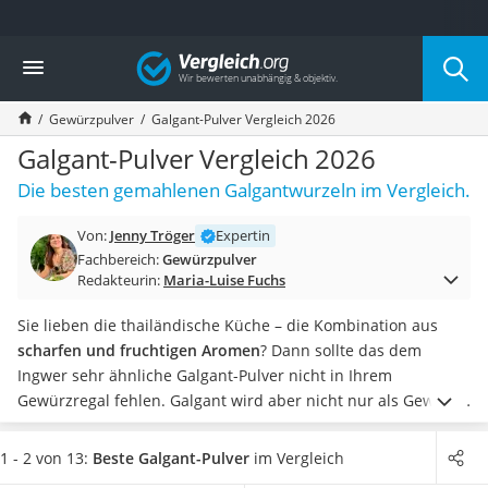
Die beliebtesten Vergleiche nach Kategorie
Vergleich
Lebensmittel
Schwarzkümmelöl
Gewürzpulver
Galgant-Pulver Vergleich 2026
Knäckebrot
Schwarzkümmelöl-Kapseln
Galgant-Pulver Vergleich 2026
Manukahonig
Die besten gemahlenen Galgantwurzeln im Vergleich.
Eiklar
Astronautenkost
Von:
Jenny Tröger
Expertin
Balsamico-Essig
Fachbereich:
Gewürzpulver
Schwarzkümmelöl bio
Redakteurin:
Maria-Luise Fuchs
Sardinen
Honig
Sie lieben die thailändische Küche – die Kombination aus
Gemüsebrühe
scharfen und fruchtigen Aromen
? Dann sollte das dem
Eiskaffee-Pulver
Ingwer sehr ähnliche Galgant-Pulver nicht in Ihrem
Irischer Whiskey
Gewürzregal fehlen.
Galgant wird aber nicht nur als Gewürz
Grapefruitkernextrakt
geschätzt. So kann bei
Magenschmerzen oder
Matcha-Set
Verdauungsproblemen
ein Tee mit Galgant-Pulver Online-
1 - 2 von 13:
Beste Galgant-Pulver
im Vergleich
Sojasauce
Tests zufolge helfen. Süßen können Sie diesen mit
Honig
. In