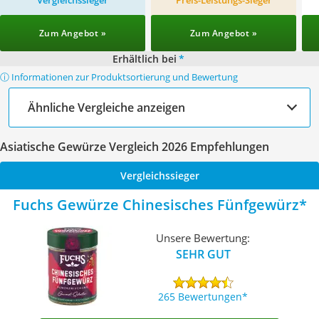
Vergleichssieger
Preis-Leistungs-Sieger
Zum Angebot »
Zum Angebot »
Erhältlich bei
*
ⓘ Informationen zur Produktsortierung und Bewertung
Ähnliche Vergleiche anzeigen
Asiatische Gewürze Vergleich 2026 Empfehlungen
Vergleichssieger
Fuchs Gewürze Chinesisches Fünfgewürz
Unsere Bewertung:
SEHR GUT
265 Bewertungen