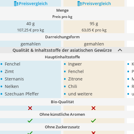
Preis­vergleich
Preis­vergleich
Menge
Preis pro kg
40 g
95 g
107,25 € pro kg
63,05 € pro kg
Darreichungsform
gemahlen
gemahlen
Qualität & Inhaltsstoffe der asiatischen Gewürze
Hauptinhaltsstoffe
•
•
•
Fenchel
Ingwer
K
•
•
•
Zimt
Fenchel
P
•
•
•
Sternanis
Zitrone
M
•
•
•
Nelken
Chili
R
•
•
•
Szechuan Pfeffer
und weitere
u
Bio-Qualität
Ohne künstliche Aromen
Ohne Zuckerzusatz