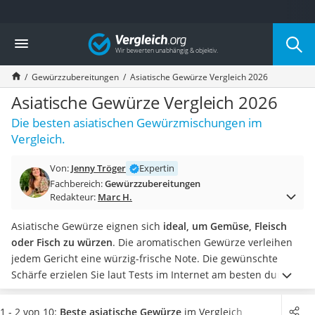
Die beliebtesten Vergleiche nach Kategorie
Vergleich
Lebensmittel
Schwarzkümmelöl
Gewürzzubereitungen
Asiatische Gewürze Vergleich 2026
Knäckebrot
Schwarzkümmelöl-Kapseln
Asiatische Gewürze Vergleich 2026
Manukahonig
Die besten asiatischen Gewürzmischungen im
Eiklar
Vergleich.
Astronautenkost
Balsamico-Essig
Von:
Jenny Tröger
Expertin
Schwarzkümmelöl bio
Fachbereich:
Gewürzzubereitungen
Sardinen
Redakteur:
Marc H.
Honig
Gemüsebrühe
Asiatische Gewürze eignen sich
ideal, um Gemüse, Fleisch
Eiskaffee-Pulver
oder Fisch zu würzen
. Die aromatischen Gewürze verleihen
Irischer Whiskey
jedem Gericht eine würzig-frische Note. Die gewünschte
Grapefruitkernextrakt
Schärfe erzielen Sie laut Tests im Internet am besten durch
Matcha-Set
die Zugabe von
Chili-Sauce
.
Wählen Sie jetzt eine
Sojasauce
Vorratspackung asiatischer Gewürze
aus unserer
1 - 2 von 10:
Beste asiatische Gewürze
im Vergleich