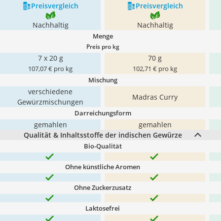
Preis­vergleich
Preis­vergleich
Nachhaltig
Nachhaltig
Menge
Preis pro kg
7 x 20 g
70 g
107,07 € pro kg
102,71 € pro kg
Mischung
verschiedene
Madras Curry
Gewürzmischungen
Darreichungsform
gemahlen
gemahlen
Qualität & Inhaltsstoffe der indischen Gewürze
Bio-Qualität
Ohne künstliche Aromen
Ohne Zuckerzusatz
Laktosefrei