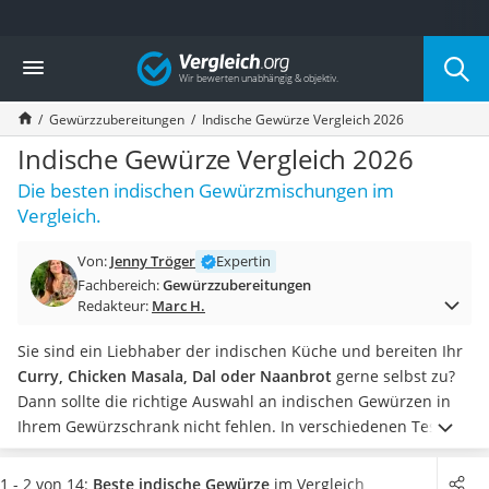
Die beliebtesten Vergleiche nach Kategorie
Vergleich
Lebensmittel
Schwarzkümmelöl
Gewürzzubereitungen
Indische Gewürze Vergleich 2026
Knäckebrot
Schwarzkümmelöl-Kapseln
Indische Gewürze Vergleich 2026
Manukahonig
Die besten indischen Gewürzmischungen im
Eiklar
Vergleich.
Astronautenkost
Balsamico-Essig
Von:
Jenny Tröger
Expertin
Schwarzkümmelöl bio
Fachbereich:
Gewürzzubereitungen
Sardinen
Redakteur:
Marc H.
Honig
Gemüsebrühe
Sie sind ein Liebhaber der indischen Küche und bereiten Ihr
Eiskaffee-Pulver
Curry, Chicken Masala, Dal oder Naanbrot
gerne selbst zu?
Irischer Whiskey
Dann sollte die richtige Auswahl an indischen Gewürzen in
Grapefruitkernextrakt
Ihrem Gewürzschrank nicht fehlen. In verschiedenen Tests
Matcha-Set
im Internet haben sich Gewürzmischungen wie Garam
Sojasauce
Masala mit
Kreuzkümmel
, Koriander und Co als besonders
1 - 2 von 14:
Beste indische Gewürze
im Vergleich