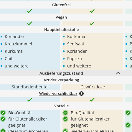
Glutenfrei
Vegan
Hauptinhaltsstoffe
•
•
•
Koriander
Kurkuma
•
•
•
Kreuzkümmel
Senfsaat
B
•
•
•
Kurkuma
Koriander
K
•
•
•
Chili
Paprika
•
•
•
und weitere
und weitere
u
Auslieferungszustand
Art der Verpackung
Standbodenbeutel
Gewürzdose
Wiederverschließbar
Vorteile
Bio-Qualität
Bio-Qualität
für Glutenallergiker
für Glutenallergiker
geeignet
geeignet
ideal zum Probieren
wiederverschließbare