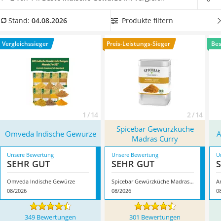
MCT-Öl
vielseitig einsetzbar und leicht dosierbar erwiesen.
Wählen
Trüffelöl
Sie jetzt
indische Gewürze mit Bio-Qualität
aus unserer
Produkte filtern
Stand:
04.08.2026
Erythrit
Vergleichstabelle aus, wenn Sie umweltschonende Produkte
Müsli ohne Zuckerzusatz
zum Würzen bevorzugen. Überzeugt hat uns hier im August
Vergleichssieger
Preis-Leistungs-Sieger
Bes
Service
2026 besonders das Modell
Omveda Indische Gewürze
*
mit
seinen Eigenschaften.
1 / 14
2 / 14
Spicebar Gewürzküche
Omveda Indische Gewürze
A
Madras Curry
Unsere Bewertung
Unsere Bewertung
U
SEHR GUT
SEHR GUT
Omveda Indische Gewürze
Spicebar Gewürzküche Madras Curry
A
08/2026
08/2026
0
349 Bewertungen
301 Bewertungen