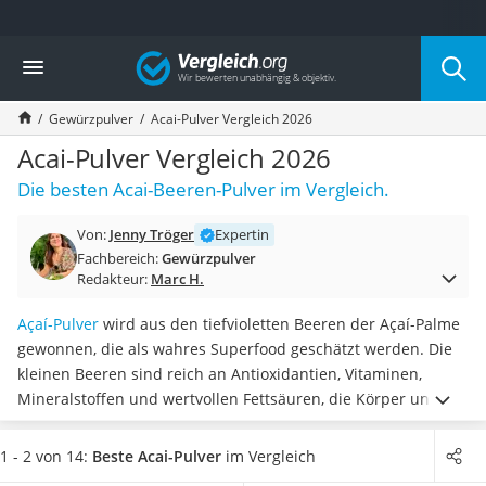
Die beliebtesten Vergleiche nach Kategorie
Vergleich
Lebensmittel
Schwarzkümmelöl
Gewürzpulver
Acai-Pulver Vergleich 2026
Knäckebrot
Schwarzkümmelöl-Kapseln
Acai-Pulver Vergleich 2026
Manukahonig
Die besten Acai-Beeren-Pulver im Vergleich.
Eiklar
Astronautenkost
Von:
Jenny Tröger
Expertin
Balsamico-Essig
Fachbereich:
Gewürzpulver
Schwarzkümmelöl bio
Redakteur:
Marc H.
Sardinen
Honig
Açaí-Pulver
wird aus den tiefvioletten Beeren der Açaí-Palme
Gemüsebrühe
gewonnen, die als wahres Superfood geschätzt werden. Die
Eiskaffee-Pulver
kleinen Beeren sind reich an Antioxidantien, Vitaminen,
Irischer Whiskey
Mineralstoffen und wertvollen Fettsäuren, die Körper und
Grapefruitkernextrakt
Geist auf natürliche Weise unterstützen können. In
Matcha-Set
Pulverform lässt sich Açaí besonders leicht in die Ernährung
1 - 2 von 14:
Beste Acai-Pulver
im Vergleich
Sojasauce
integrieren und bringt nur
eine intensive Farbe und leicht