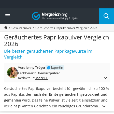
Die beliebtesten Vergleiche nach Kategorie
Vergleich
Lebensmittel
Schwarzkümmelöl
Gewürzpulver
Geräuchertes Paprikapulver Vergleich 2026
Knäckebrot
Schwarzkümmelöl-Kapseln
Geräuchertes Paprikapulver Vergleich
Manukahonig
2026
Eiklar
Die besten geräucherten Paprikagewürze im
Astronautenkost
Vergleich.
Balsamico-Essig
Schwarzkümmelöl bio
Von:
Jenny Tröger
Expertin
Sardinen
Fachbereich:
Gewürzpulver
Honig
Redakteur:
Marc H.
Gemüsebrühe
Eiskaffee-Pulver
Geräuchertes Paprikapulver besteht für gewöhnlich zu 100 %
Irischer Whiskey
aus Paprika, der
nach der Ernte geräuchert, getrocknet und
Grapefruitkernextrakt
gemahlen
wird. Das feine Pulver ist vielseitig einsetzbar und
Matcha-Set
verleiht pikanten Gerichten ein rauchiges Grundaroma.
Sojasauce
Beachten Sie bei ersten Koch-Tests, dass Sie das geräucherte