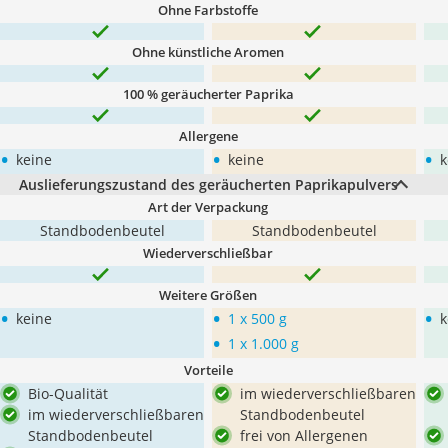
Ohne Farbstoffe
Ohne künstliche Aromen
100 % geräucherter Paprika
Allergene
•
•
•
keine
keine
k
Auslieferungszustand des geräucherten Paprikapulvers
Art der Verpackung
Standbodenbeutel
Standbodenbeutel
Wiederverschließbar
Weitere Größen
•
•
•
keine
1 x 500 g
k
•
1 x 1.000 g
Vorteile
Bio-Qualität
im wiederverschließbaren
im wiederverschließbaren
Standbodenbeutel
Standbodenbeutel
frei von Allergenen