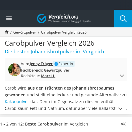
Die beliebtesten Vergleiche nach Kategorie
Vergleich
Lebensmittel
Schwarzkümmelöl
Gewürzpulver
Carobpulver Vergleich 2026
Knäckebrot
Schwarzkümmelöl-Kapseln
Carobpulver Vergleich 2026
Manukahonig
Die besten Johannisbrotpulver im Vergleich.
Eiklar
Astronautenkost
Von:
Jenny Tröger
Expertin
Balsamico-Essig
Fachbereich:
Gewürzpulver
Schwarzkümmelöl bio
Redakteur:
Marc H.
Sardinen
Honig
Carob wird
aus den Früchten des Johannisbrotbaumes
Gemüsebrühe
gewonnen
und stellt eine leckere und gesunde Alternative zu
Eiskaffee-Pulver
Kakaopulver
dar. Denn im Gegensatz zu diesem enthält
Irischer Whiskey
Carob kaum Fett und Natrium, dafür aber viele Ballaststoffe,
Grapefruitkernextrakt
wodurch es laut gängiger Online-Tests
auch für Menschen
Matcha-Set
mit Verdauungsproblemen interessant
ist.
Zudem soll das
1 - 2 von 12:
Beste Carobpulver
im Vergleich
Sojasauce
Produkt basisch wirken und
die Fettverbrennung und die