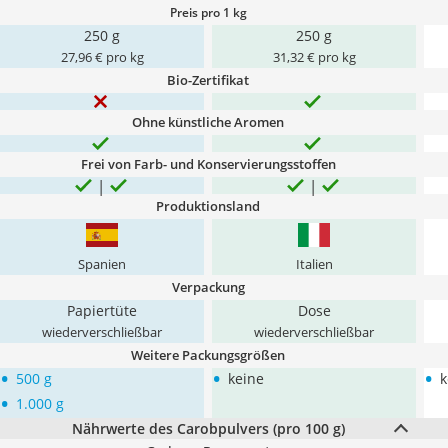
Preis pro 1 kg
250 g
250 g
27,96 € pro kg
31,32 € pro kg
Bio-Zertifikat
Ohne künstliche Aromen
Frei von Farb- und Konservierungsstoffen
Produktionsland
Spanien
Italien
Verpackung
Papiertüte
Dose
wiederverschließbar
wiederverschließbar
Weitere Packungsgrößen
•
•
•
500 g
keine
k
•
1.000 g
Nährwerte des Carobpulvers (pro 100 g)