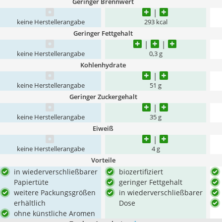
Geringer Brennwert
keine Herstellerangabe
293 kcal
Geringer Fettgehalt
keine Herstellerangabe
0,3 g
Kohlenhydrate
keine Herstellerangabe
51 g
Geringer Zuckergehalt
keine Herstellerangabe
35 g
Eiweiß
keine Herstellerangabe
4 g
Vorteile
in wiederverschließbarer
biozertifiziert
Papiertüte
geringer Fettgehalt
weitere Packungsgrößen
in wiederverschließbarer
erhältlich
Dose
ohne künstliche Aromen