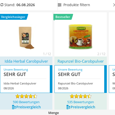
MCT-Öl
Libido ankurbeln
. Wählen Sie jetzt aus unserer
Produkte filtern
Stand:
06.08.2026
Trüffelöl
Vergleichstabelle
ein Carobpulver in Bioqualität
und
Erythrit
genießen Sie Schokokuchen und Co. ab sofort ohne
Vergleichssieger
Bestseller
Müsli ohne Zuckerzusatz
schlechtes Gewissen. Überzeugt hat uns hier im August 2026
Service
besonders das Modell
Idda Herbal Carobpulver
*
mit seinen
Eigenschaften.
1 / 12
2 / 12
Idda Herbal Carobpulver
Rapunzel Bio-Carobpulver
Unsere Bewertung
Unsere Bewertung
U
SEHR GUT
SEHR GUT
Idda Herbal Carobpulver
Rapunzel Bio-Carobpulver
W
08/2026
08/2026
0
590 Bewertungen
535 Bewertungen
Preis­vergleich
Preis­vergleich
Menge