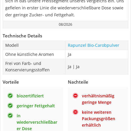
sich in das untere Preissegment unseres Vergleichs ein. Uns
gefielen in erster Linie die wiederverschließbare Dose sowie
der geringe Zucker- und Fettgehalt.
08/2026
Technische Details
Modell
Rapunzel Bio-Carobpulver
Ohne künstliche Aromen
Ja
Frei von Farb- und
Ja | Ja
Konservierungsstoffen
Vorteile
Nachteile
biozertifiziert
verhältnismäßig
geringe Menge
geringer Fettgehalt
keine weiteren
in
Packungsgrößen
wiederverschließbar
erhältlich
er Dose