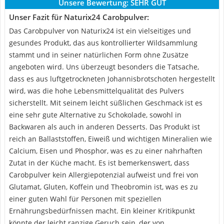
Unsere Bewertung:
SEHR GUT
Unser Fazit für Naturix24 Carobpulver:
Das Carobpulver von Naturix24 ist ein vielseitiges und
gesundes Produkt, das aus kontrollierter Wildsammlung
stammt und in seiner natürlichen Form ohne Zusätze
angeboten wird. Uns überzeugt besonders die Tatsache,
dass es aus luftgetrockneten Johannisbrotschoten hergestellt
wird, was die hohe Lebensmittelqualität des Pulvers
sicherstellt. Mit seinem leicht süßlichen Geschmack ist es
eine sehr gute Alternative zu Schokolade, sowohl in
Backwaren als auch in anderen Desserts. Das Produkt ist
reich an Ballaststoffen, Eiweiß und wichtigen Mineralien wie
Calcium, Eisen und Phosphor, was es zu einer nahrhaften
Zutat in der Küche macht. Es ist bemerkenswert, dass
Carobpulver kein Allergiepotenzial aufweist und frei von
Glutamat, Gluten, Koffein und Theobromin ist, was es zu
einer guten Wahl für Personen mit speziellen
Ernährungsbedürfnissen macht. Ein kleiner Kritikpunkt
könnte der leicht ranzige Geruch sein, der von