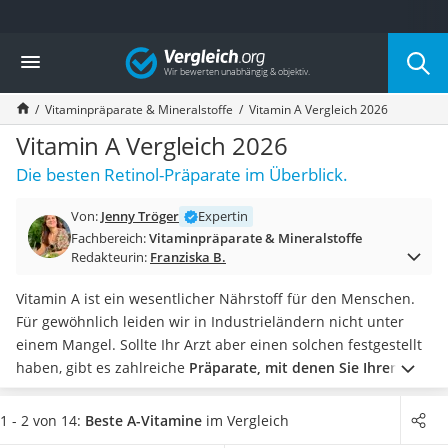
Die beliebtesten Vergleiche nach Kategorie
Vergleich
Drogerie
Inhalator
Vitaminpräparate & Mineralstoffe
Vitamin A Vergleich 2026
Haarschneider
Rollator
Vitamin A Vergleich 2026
Braun Rasierer
Die besten Retinol-Präparate im Überblick.
Katzenklappe (Chip)
Rasierer
Von:
Jenny Tröger
Expertin
Masturbator
Fachbereich:
Vitaminpräparate & Mineralstoffe
Massagepistole
Redakteurin:
Franziska B.
Epilierer
Reisehaartrockner
Vitamin A ist ein wesentlicher Nährstoff für den Menschen.
Eiweißpulver
Für gewöhnlich leiden wir in Industrieländern nicht unter
Magnesiumpräparat
einem Mangel. Sollte Ihr Arzt aber einen solchen festgestellt
Katzenklappe
haben, gibt es zahlreiche
Präparate, mit denen Sie Ihren
Nackenmassagegerät
Vitaminhaushalt wieder ins Gleichgewicht bringen können
.
Zeckenschutz Katze
Um nicht an die Mahlzeiten gebunden zu sein,
empfehlen
1 - 2 von 14:
Beste A-Vitamine
im Vergleich
leichter Haartrockner
sich zudem ölhaltige Produkte, da das Vitamin A nur in