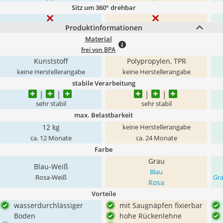
Sitz um 360° drehbar
Produktinformationen
Material
frei von BPA
Kunststoff
Polypropylen, TPR
keine Herstellerangabe
keine Herstellerangabe
stabile Verarbeitung
sehr stabil
sehr stabil
max. Belastbarkeit
12 kg
keine Herstellerangabe
ca. 12 Monate
ca. 24 Monate
Farbe
Grau
Blau-Weiß
Blau
Rosa-Weiß
Gr
Rosa
Vorteile
wasserdurchlässiger
mit Saugnäpfen fixierbar
Boden
hohe Rückenlehne