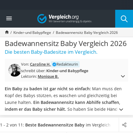
Die beliebtesten Vergleiche nach Kategorie
Vergleich
Kind & Baby
Babyphone mit 2 Kameras
Kinder-und Babypflege
Badewannensitz Baby Vergleich 2026
Walkie-Talkie Kinder
Kindermatratzen
Badewannensitz Baby Vergleich 2026
Babywippe
Die besten Baby-Badesitze im Vergleich.
Rollschuhe für Kinder
Tischkicker
Von:
Caroline H.
Redakteurin
Laufrad
schreibt über:
Kinder-und Babypflege
Kinderschubkarre
Lektorin:
Monique B.
Babyschlafsack
Kinderuhr
Ein Baby zu baden ist gar nicht so einfach:
Man muss den
Babyphone
Kopf des Babys stützen, es waschen und gleichzeitig bei
Treppenschutzgitter
Laune halten.
Ein Badewannensitz kann Abhilfe schaffen,
Kindersitz ab 4 Jahren
indem er das Baby sicher hält.
So haben Sie beide Hände
Kinderroller 3 Räder
frei, um zu spielen oder Haare zu waschen.
In einige
Ferngesteuertes Auto
Wannensitze ist sogar schon ein kleiner Spieltisch
1 - 2 von 11:
Beste Badewannensitze Baby
im Vergleich
Kindersitz 15–36 kg
eingebaut.
Ein Badewannensitz muss allerdings auch den