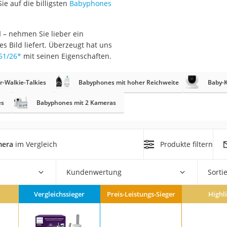
e auf die billigsten
Babyphones
er
d
– nehmen Sie lieber ein
hren
es Bild liefert. Überzeugt hat uns
er
51/26
*
mit seinen Eigenschaften.
uto
r-Walkie-Talkies
Babyphones mit hoher Reichweite
Baby-
g
es
Babyphones mit 2 Kameras
m
der
mera
im Vergleich
Produkte filtern
Hubschrauber
Kundenwertung
Sorti
Vergleichssieger
Preis-Leistungs-Sieger
Highl