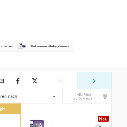
Kameras
Babymoov-Babyphones
Alle Filter
eren nach
zurücksetzen
ight
Neu