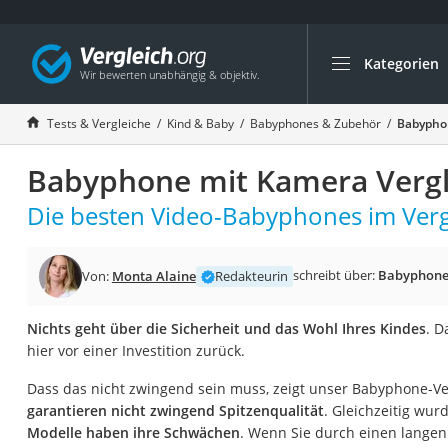
Kategorien
Die beliebtesten V
Kind & Baby
Tests & Vergleiche
Kind & Baby
Babyphones & Zubehör
Babyphon
Babyphone mit 2 
Babyphone mit Kamera Vergl
Walkie-Talkie Kind
Kindermatratzen
Die besten Video-Babyphones im Verg
Babywippe
Rollschuhe für Kin
schreibt über:
Babyphone
Von:
Monta Alaine
Redakteurin
Tischkicker
Nichts geht über die Sicherheit und das Wohl Ihres Kindes
. D
Laufrad
hier vor einer Investition zurück.
Kinderschubkarre
Dass das nicht zwingend sein muss, zeigt unser Babyphone-Ve
Babyschlafsack
garantieren nicht zwingend Spitzenqualität
. Gleichzeitig wur
Kinderuhr
Modelle haben ihre Schwächen
. Wenn Sie durch einen lange