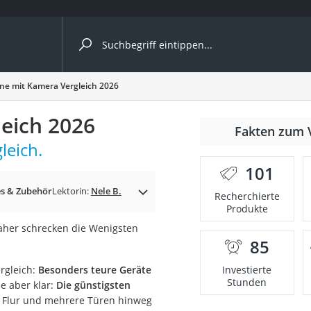
ergleiche nach Kategorie
e mit Kamera Vergleich 2026
Kameras
eich 2026
er
Fakten zum 
leich.
101
der
s & Zubehör
Lektorin:
Nele B.
Recherchierte
Produkte
aher schrecken die Wenigsten
85
rgleich:
Besonders teure Geräte
Investierte
Stunden
de aber klar:
Die günstigsten
n Flur und mehrere Türen hinweg