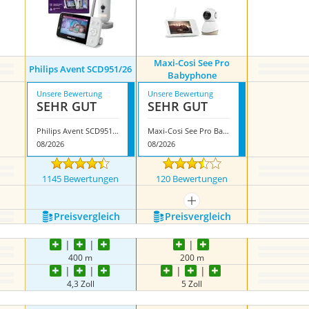
Maxi-Cosi See Pro
Philips Avent SCD951/26
Babyphone
Unsere Bewertung
Unsere Bewertung
SEHR GUT
SEHR GUT
Philips Avent SCD951/26
Maxi-Cosi See Pro Babyphone
08/2026
08/2026
1145 Bewertungen
120 Bewertungen
mehr anzeigen
Preis­vergleich
Preis­vergleich
400 m
200 m
4,3 Zoll
5 Zoll