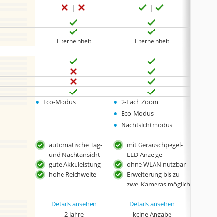
Elterneinheit
Elterneinheit
E
•
•
•
Eco-Modus
2-Fach Zoom
Eco-
•
Eco-Modus
•
Nachtsichtmodus
automatische Tag-
mit Geräuschpegel-
lang
und Nachtansicht
LED-Anzeige
HD-
gute Akkuleistung
ohne WLAN nutzbar
gut
hohe Reichweite
Erweiterung bis zu
zwei Kameras möglich
Details ansehen
Details ansehen
Det
2 Jahre
keine Angabe
k