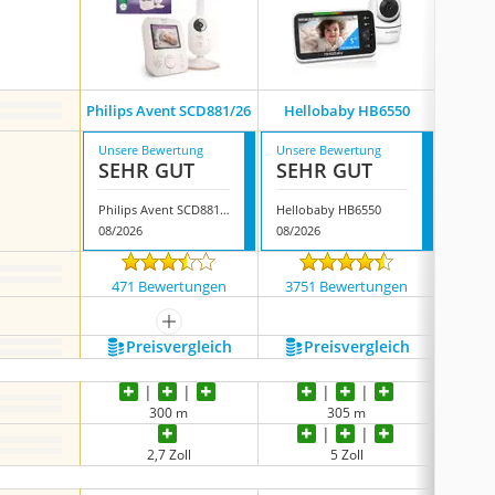
Philips Avent SCD881/26
Hellobaby HB6550
Hel
Unsere Bewertung
Unsere Bewertung
Unsere
SEHR GUT
SEHR GUT
SEH
Philips Avent SCD881/26
Hellobaby HB6550
Hellob
08/2026
08/2026
07/202
471 Bewertungen
3751 Bewertungen
2299
mehr anzeigen
Preis­vergleich
Preis­vergleich
P
300 m
305 m
2,7 Zoll
5 Zoll