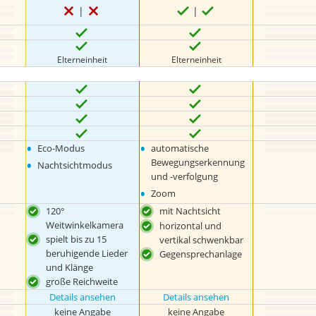
Elterneinheit
Elterneinheit
•
•
Eco-Modus
automatische
•
Bewegungserkennung
Nachtsichtmodus
und -verfolgung
•
Zoom
120°
mit Nachtsicht
Weitwinkelkamera
horizontal und
spielt bis zu 15
vertikal schwenkbar
beruhigende Lieder
Gegensprechanlage
und Klänge
große Reichweite
Details ansehen
Details ansehen
keine Angabe
keine Angabe