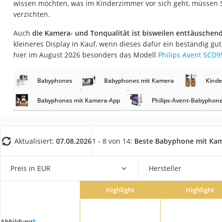
wissen möchten, was im Kinderzimmer vor sich geht, müssen Si
Babyphone
verzichten.
Treppenschutzgitt
Auch
die Kamera- und Tonqualität ist bisweilen enttäuschen
Kindersitz ab 4 Ja
kleineres Display in Kauf, wenn dieses dafür ein beständig gut
Kinderroller 3 Räd
hier im August 2026 besonders das Modell
Philips Avent SCD9
Ferngesteuertes A
Babyphones
Babyphones mit Kamera
Kinde
Kindersitz 15–36 k
Babyphones mit Kamera-App
Philips-Avent-Babyphon
Kinderfahrradhel
Barfußschuhe Kin
Kinder-Mikroskop
Aktualisiert:
07.08.2026
1 - 8 von 14:
Beste Babyphone mit Ka
Ferngesteuerter 
Service
Preis in EUR
Hersteller
Highlight
Highlight
Abbildung
*