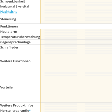
Schwenkbarkeit
horizontal | vertikal
Nachtsicht
Steuerung
Funktionen
Heulalarm
Temperaturüberwachung
Gegensprechanlage
Schlaflieder
Weitere Funktionen
Vorteile
Weitere Produktinfos
Herstellergarantie
*