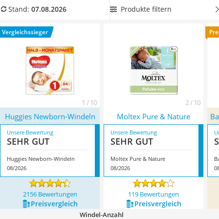
Kinderfahrradhelm
hilfreich
. Wählen Sie jetzt eine Bio-Windel in Größe 1 aus
Produkte filtern
Stand:
07.08.2026
Barfußschuhe Kinder
unserer Vergleichstabelle, wenn Ihnen eine
Kinder-Mikroskop
umweltfreundliche Herstellung besonders wichtig ist.
Vergleichssieger
Pre
Ferngesteuerter Hubschrauber
Überzeugt hat uns hier im August 2026 besonders das
Service
Modell
Huggies Newborn-Windeln
*
mit seinen
Eigenschaften.
1 / 10
2 / 10
Huggies Newborn-Windeln
Moltex Pure & Nature
Ba
Unsere Bewertung
Unsere Bewertung
U
SEHR GUT
SEHR GUT
Huggies Newborn-Windeln
Moltex Pure & Nature
B
08/2026
08/2026
0
2156 Bewertungen
119 Bewertungen
Preis­vergleich
Preis­vergleich
Windel-Anzahl