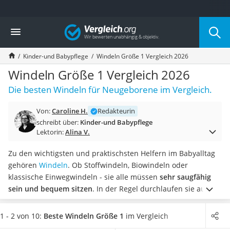
Die beliebtesten Vergleiche nach Kategorie
Vergleich
Kind & Baby
Babyphone mit 2 Kameras
Kinder-und Babypflege
Windeln Größe 1 Vergleich 2026
Walkie-Talkie Kinder
Kindermatratzen
Windeln Größe 1 Vergleich 2026
Babywippe
Die besten Windeln für Neugeborene im Vergleich.
Rollschuhe für Kinder
Tischkicker
Von:
Caroline H.
Redakteurin
Laufrad
schreibt über:
Kinder-und Babypflege
Kinderschubkarre
Lektorin:
Alina V.
Babyschlafsack
Kinderuhr
Zu den wichtigsten und praktischsten Helfern im Babyalltag
Babyphone
gehören
Windeln
. Ob Stoffwindeln, Biowindeln oder
Treppenschutzgitter
klassische Einwegwindeln - sie alle müssen
sehr saugfähig
Kindersitz ab 4 Jahren
sein und bequem sitzen
. In der Regel durchlaufen sie auch
Kinderroller 3 Räder
dermatologische Tests, um sie auf ihre Hautverträglichkeit
Ferngesteuertes Auto
zu prüfen
.
Damit sich das Neugeborene schnell an die
1 - 2 von 10:
Beste Windeln Größe 1
im Vergleich
Kindersitz 15–36 kg
Windel gewöhnt,
ist ein angenehm weiches Material