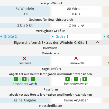
Preis pro Windel
84 Windeln
88 Windeln
0,39 €
0,40 €
Geeignet für Gewichtsbereich
2 bis 5 kg
2 bis 5 kg
Verfügbare Größen
•
•
•
Größe 2
Größe 1
G
Eigenschaften & Extras der Windeln Größe 1
Biowindel
Material u. a.
Zellulose
Baumwolle
Tragekomfort
abgeleitet aus Herstellerangaben und Kundenrezensionen
besonders weich
besonders weich
Passform
abgeleitet aus Herstellerangaben und Kundenrezensionen
keine Angabe
keine Angaben
Nässeindikator