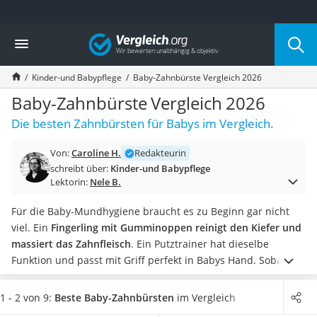
Die beliebtesten Vergleiche nach Kategorie
Vergleich
Kind & Baby
Babyphone mit 2 Kameras
Kinder-und Babypflege
Baby-Zahnbürste Vergleich 2026
Walkie-Talkie Kinder
Kindermatratzen
Baby-Zahnbürste Vergleich 2026
Babywippe
Die besten Zahnbürsten für Babys im Vergleich.
Rollschuhe für Kinder
Tischkicker
Von:
Caroline H.
Redakteurin
Laufrad
schreibt über:
Kinder-und Babypflege
Kinderschubkarre
Lektorin:
Nele B.
Babyschlafsack
Kinderuhr
Für die Baby-Mundhygiene braucht es zu Beginn gar nicht
Babyphone
viel. Ein
Fingerling mit Gumminoppen reinigt den Kiefer und
Treppenschutzgitter
massiert das Zahnfleisch
. Ein Putztrainer hat dieselbe
Kindersitz ab 4 Jahren
Funktion und passt mit Griff perfekt in Babys Hand. Sobald
Kinderroller 3 Räder
die ersten Milchzähne zu sehen sind, sollte die Reinigung
Ferngesteuertes Auto
gründlicher werden – mit einer Baby-Zahnbürste oder einer
1 - 2 von 9:
Beste Baby-Zahnbürsten
im Vergleich
Kindersitz 15–36 kg
Kinderzahnbürste
– je nach Alter und Geschick des Kindes.