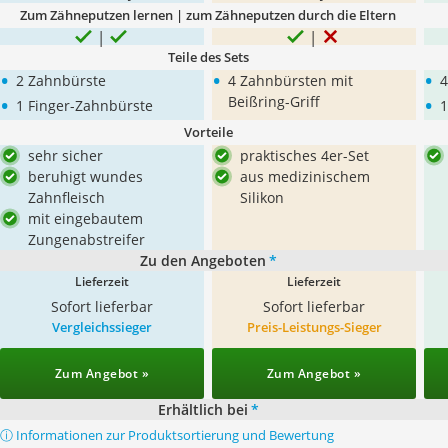
Zum Zähneputzen lernen | zum Zähneputzen durch die Eltern
Teile des Sets
•
•
•
2 Zahnbürste
4 Zahnbürsten mit
4
•
•
Beißring-Griff
1 Finger-Zahnbürste
1
Vorteile
sehr sicher
praktisches 4er-Set
beruhigt wundes
aus medizinischem
Zahnfleisch
Silikon
mit eingebautem
Zungenabstreifer
Zu den Angeboten
*
Lieferzeit
Lieferzeit
Sofort lieferbar
Sofort lieferbar
Vergleichssieger
Preis-Leistungs-Sieger
Zum Angebot »
Zum Angebot »
Erhältlich bei
*
ⓘ Informationen zur Produktsortierung und Bewertung