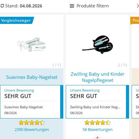
Kinderfahrradhelm
aus unserer Vergleichstabelle aus, welches sowohl Knipser,
Produkte filtern
Stand:
04.08.2026
Barfußschuhe Kinder
Schere als auch Feile enthält, um selbst auszuwählen, wie Sie
Kinder-Mikroskop
die
Nägel Ihres Babys am besten schneiden können.
Vergleichssieger
Pre
Ferngesteuerter Hubschrauber
Überzeugt hat uns hier im August 2026 besonders das
Service
Modell
Suavinex Baby-Nagelset
*
mit seinen Eigenschaften.
1 / 11
2 / 11
Zwilling Baby und Kinder
Suavinex Baby-Nagelset
Nagelpflegeset
Unsere Bewertung
Unsere Bewertung
U
SEHR GUT
SEHR GUT
Suavinex Baby-Nagelset
Zwilling Baby und Kinder Nagelpflegeset
D
08/2026
08/2026
0
2390 Bewertungen
58 Bewertungen