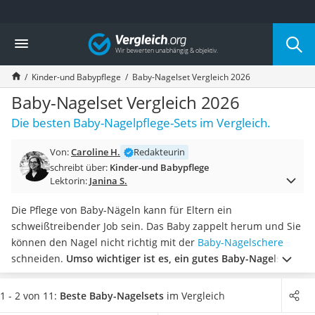
Die beliebtesten Vergleiche nach Kategorie
Vergleich
Kind & Baby
Babyphone mit 2 Kameras
Kinder-und Babypflege
Baby-Nagelset Vergleich 2026
Walkie-Talkie Kinder
Kindermatratzen
Baby-Nagelset Vergleich 2026
Babywippe
Die besten Baby-Nagelpflege-Sets im Vergleich.
Rollschuhe für Kinder
Tischkicker
Von:
Caroline H.
Redakteurin
Laufrad
schreibt über:
Kinder-und Babypflege
Kinderschubkarre
Lektorin:
Janina S.
Babyschlafsack
Kinderuhr
Die Pflege von Baby-Nägeln kann für Eltern ein
Babyphone
schweißtreibender Job sein. Das Baby zappelt herum und Sie
Treppenschutzgitter
können den Nagel nicht richtig mit der
Baby-Nagelschere
Kindersitz ab 4 Jahren
schneiden.
Umso wichtiger ist es, ein gutes Baby-Nagelset
Kinderroller 3 Räder
zur Hand zu haben,
um das Baby beim Nägelschneiden nicht
Ferngesteuertes Auto
zu verletzten. Andernfalls wird das Nägelschneiden schnell
1 - 2 von 11:
Beste Baby-Nagelsets
im Vergleich
Kindersitz 15–36 kg
zum Test für die Geduld.
Wählen Sie jetzt ein Baby-Nagelset