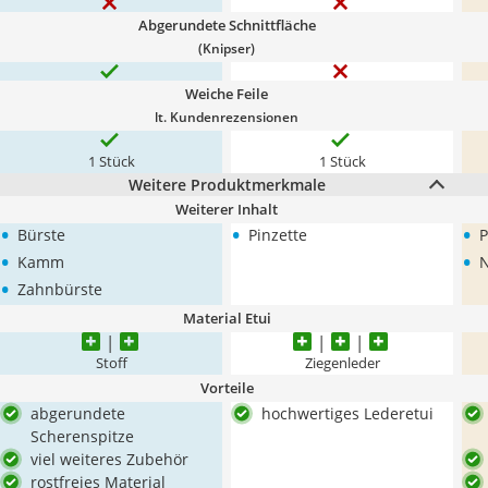
Abgerundete Schnittfläche
(Knipser)
Weiche Feile
lt. Kundenrezensionen
1 Stück
1 Stück
Weitere Produktmerkmale
Weiterer Inhalt
•
•
•
Bürste
Pinzette
P
•
•
Kamm
N
•
Zahnbürste
Material Etui
Stoff
Ziegenleder
Vorteile
abgerundete
hochwertiges Lederetui
Scherenspitze
viel weiteres Zubehör
rostfreies Material