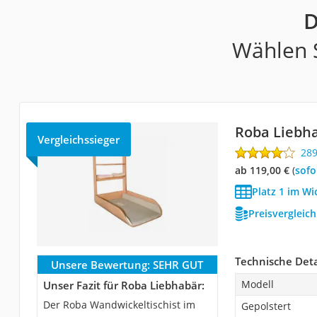
D
Wählen S
Roba Liebh
Vergleichssieger
28
ab 119,00 €
(
Sof
Platz 1 im Wi
Preisvergleic
Technische Deta
Unsere Bewertung:
SEHR GUT
Modell
Unser Fazit für Roba Liebhabär:
Der Roba Wandwickeltischist im
Gepolstert