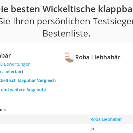
ie besten Wickeltische klappba
ie Ihren persönlichen Testsiege
Bestenliste.
abär
Roba Liebhabär
90 Bewertungen
ort lieferbar
)
ckeltisch klappbar Vergleich
h und weitere Angebote
ils
Roba Liebhabär
Ja