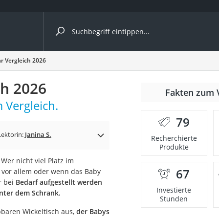
ergleiche nach Kategorie
ar Vergleich 2026
Kameras
ch 2026
er
Fakten zum 
 Vergleich.
79
der
Lektorin:
Janina S.
Recherchierte
Produkte
Wer nicht viel Platz im
67
 vor allem oder wenn das Baby
r bei
Bedarf aufgestellt werden
Investierte
nter dem Schrank.
Stunden
pbaren Wickeltisch aus,
der Babys