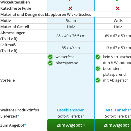
Wickelutensilien
Rutschfeste Füße
Material und Design des klappbaren Wickeltisches
Motiv
Braun
Weiß
Material Gestell
Holz
Holz
Abmessungen
85 x 49 x 76,5 cm
69 x 67 x 53 c
(T x H x B)
Faltmaß
85 x 49 cm
13 x 67 x 53 c
(T x H x B)
wasserfest
kein Verrutsche
durch Wandmo
platzsparend
besonders
platzsparend
mit Ablagefach
Vorteile
Weitere Produktinfos
Details ansehen
Details ansehe
Lieferzeit
*
Sofort lieferbar
Sofort lieferba
Zum Angebot »
Zum Angebot 
Zum Angebot
*