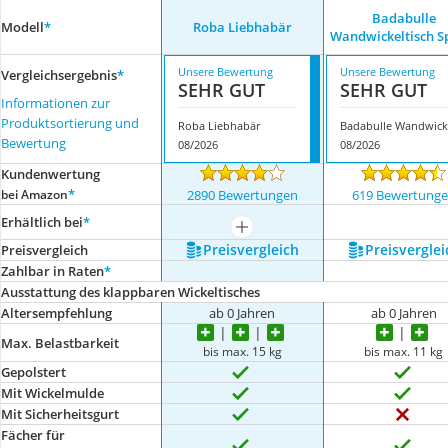
Badabulle
Modell
*
Roba Liebhabär
Wandwickeltisch S
Unsere Bewertung
Unsere Bewertung
Vergleichsergebnis
*
SEHR GUT
SEHR GUT
Informationen zur
Produktsortierung und
Roba Liebhabär
B
Bewertung
08/2026
08/2026
Kundenwertung
*
bei Amazon
2890 Bewertungen
619 Bewertung
Erhältlich bei
*
mehr anzeigen
Preis­vergleich
Preis­verglei
Preis­vergleich
Zahlbar in Raten
*
Ausstattung des klappbaren Wickeltisches
Altersempfehlung
ab 0 Jahren
ab 0 Jahren
Max. Belastbarkeit
bis max. 15 kg
bis max. 11 kg
Gepolstert
Mit Wickelmulde
Mit Sicherheitsgurt
Fächer für