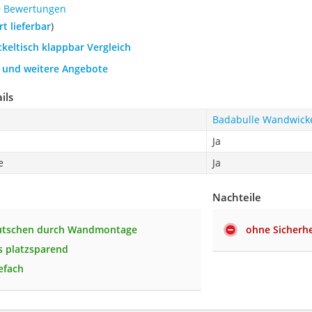
9 Bewertungen
ort lieferbar
)
ckeltisch klappbar Vergleich
h und weitere Angebote
ils
Badabulle Wandwicke
Ja
e
Ja
Nachteile
rutschen durch Wandmontage
ohne Sicherhe
 platzsparend
efach