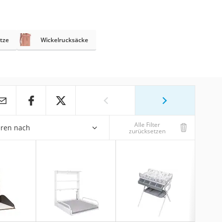
tze
Wickelrucksäcke
Alle Filter
eren nach
zurücksetzen