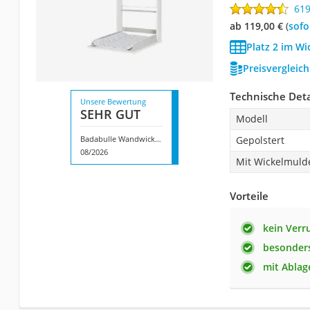
61
ab 119,00 €
(
Sof
Platz 2 im Wi
Preisvergleic
Technische Deta
Unsere Bewertung
SEHR GUT
Modell
Badabulle Wandwickeltisch Splash
Gepolstert
08/2026
Mit Wickelmuld
Vorteile
kein Ver
besonders
mit Ablag