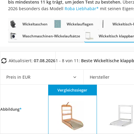
bis mindestens 11 kg trägt, um jeden Test zu bestehen.
Überz
Babyphone
2026 besonders das Modell
Roba Liebhabär
*
mit seinen Eigen
Treppenschutzgitt
Kindersitz ab 4 Ja
Wickeltaschen
Wickelauflagen
Wickeltisch-
Kinderroller 3 Räd
Waschmaschinen-Wickelaufsätze
Wickeltisch klappbar
Ferngesteuertes A
Kindersitz 15–36 k
Aktualisiert:
07.08.2026
1 - 8 von 11:
Beste Wickeltische klapp
Kinderfahrradhel
Barfußschuhe Kin
Preis in EUR
Hersteller
Kinder-Mikroskop
Ferngesteuerter 
Vergleichssieger
Service
Abbildung
*