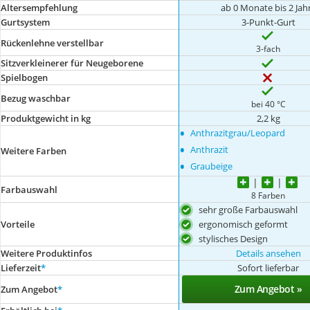
Altersempfehlung
ab 0 Monate bis 2 Jah
Gurtsystem
3-Punkt-Gurt
Rückenlehne verstellbar
3-fach
Sitzverkleinerer für Neugeborene
Spielbogen
Bezug waschbar
bei 40 °C
Produktgewicht in kg
2,2 kg
•
Anthrazitgrau/Leopard
•
Anthrazit
Weitere Farben
•
Graubeige
Farbauswahl
8 Farben
sehr große Farbauswahl
ergonomisch geformt
Vorteile
stylisches Design
Weitere Produktinfos
Details ansehen
Lieferzeit
*
Sofort lieferbar
Zum Angebot »
Zum Angebot
*