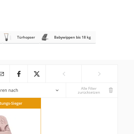
Türhopser
Babywippen bis 18 kg
Alle Filter
eren nach
zurücksetzen
stungs-Sieger