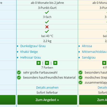
re
ab 0 Monate bis 2 Jahre
ab 0 Monat
3-Punkt-Gurt
3-Pu
3-fach
3
bei 40 °C
bei
2,2 kg
2
•
•
Dunkelgrau/ Grau
Altrosa
•
•
Khaki/ Beige
Mitternachtsblau
•
•
Hellrosa/ Grau
Sandgrau
7 Farben
4 
sehr große Farbauswahl
besonders haut
besonders hautfreundliches Material
modisches Step
zusammenklap
Details ansehen
Detail
Sofort lieferbar
Sofort
Zum Angebot »
Zum A