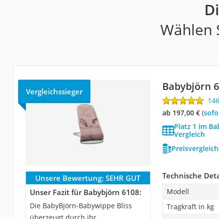
D
Wählen S
Babybjörn 
Vergleichssieger
14
ab 197,00 €
(
Sof
Platz 1 im B
Vergleich
Preisvergleic
Technische Deta
Unsere Bewertung:
SEHR GUT
Modell
Unser Fazit für Babybjörn 6108:
Die BabyBjörn-Babywippe Bliss
Tragkraft in kg
überzeugt durch ihr