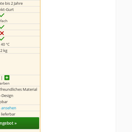
e bis 2 Jahre
nkt-Gurt
-fach
 40 °C
,2 kg
Farben
freundliches Material
-Design
pbar
s ansehen
 lieferbar
ngebot »