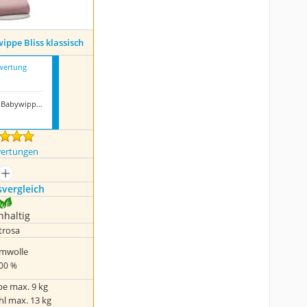
ppe Bliss klassisch
wertung
Babybjörn Babywippe Bliss klassisch
wertungen
mehr anzeigen
s­vergleich
hhaltig
trosa
mwolle
00 %
e max. 9 kg
hl max. 13 kg