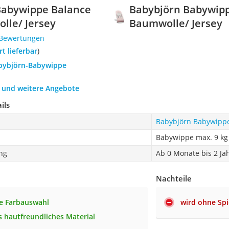
Babywippe Balance
Babybjörn Babywipp
lle/ Jersey
Baumwolle/ Jersey
 Bewertungen
ort lieferbar
)
abybjörn-Babywippe
h und weitere Angebote
ils
Babybjörn Babywippe
Babywippe max. 9 kg
ng
Ab 0 Monate bis 2 Ja
Nachteile
e Farbauswahl
wird ohne Spi
 hautfreundliches Material