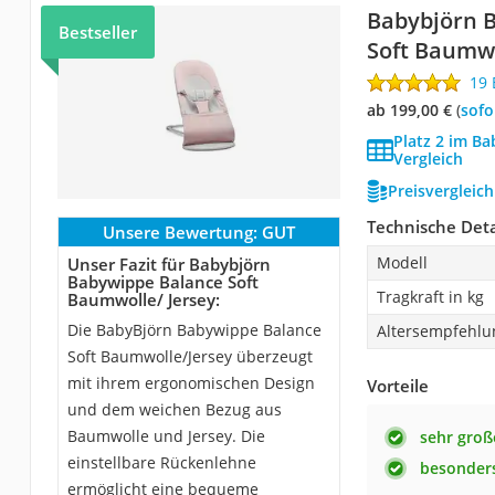
Babybjörn 
Bestseller
Soft Baumwo
19
ab 199,00 €
(
Sof
Platz 2 im B
Vergleich
Preisvergleic
Technische Deta
Unsere Bewertung:
GUT
Modell
Unser Fazit für Babybjörn
Babywippe Balance Soft
Tragkraft in kg
Baumwolle/ Jersey:
Die BabyBjörn Babywippe Balance
Altersempfehlu
Soft Baumwolle/Jersey überzeugt
mit ihrem ergonomischen Design
Vorteile
und dem weichen Bezug aus
Baumwolle und Jersey. Die
sehr groß
einstellbare Rückenlehne
besonders
ermöglicht eine bequeme