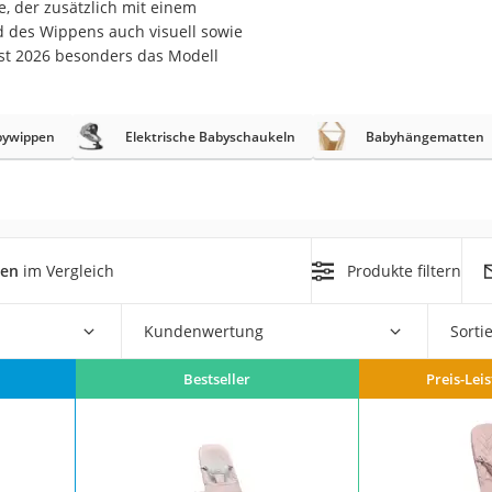
, der zusätzlich mit einem
d des Wippens auch visuell sowie
er
st 2026 besonders das Modell
hren
er
abywippen
Elektrische Babyschaukeln
Babyhängematten
uto
g
m
der
pen
im Vergleich
Produkte filtern
Hubschrauber
Kundenwertung
Sorti
Bestseller
Preis-Lei