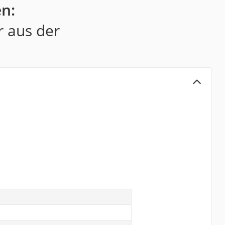
n:
r aus der