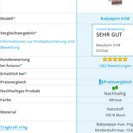
Modell
*
Babybjörn 6108
Unsere Bewertung
Vergleichsergebnis
*
SEHR GUT
Informationen zur Produktsortierung und
Babybjörn 6108
Bewertung
07/2026
Kundenwertung
*
bei Amazon
1462 Bewertungen
Erhältlich bei
*
Preis­vergleich
Preis­vergleich
Nachhaltiges Produkt
Nachhaltig
Farbe
Altrosa
Netzstoff
Material
100 % Mesh
Babywippe max. 9 k
Tragkraft in kg
Kinderstuhl max. 13 