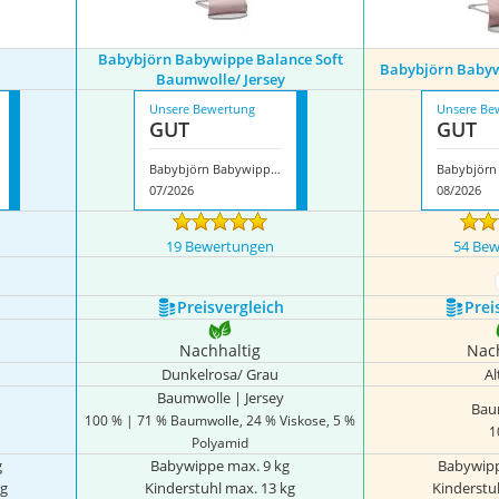
Babybjörn Babywippe Balance Soft
Babybjörn Babywi
Baumwolle/ Jersey
Unsere Bewertung
Unsere Be
GUT
GUT
Babybjörn Babywippe Balance Soft Baumwolle/ Jersey
07/2026
08/2026
19 Bewertungen
54 Be
Preis­vergleich
Prei
Nachhaltig
Nac
Dunkelrosa/ Grau
Al
Baumwolle | Jersey
Bau
100 % | 71 % Baumwolle, 24 % Viskose, 5 %
1
Polyamid
g
Babywippe max. 9 kg
Babywipp
kg
Kinderstuhl max. 13 kg
Kinderstu