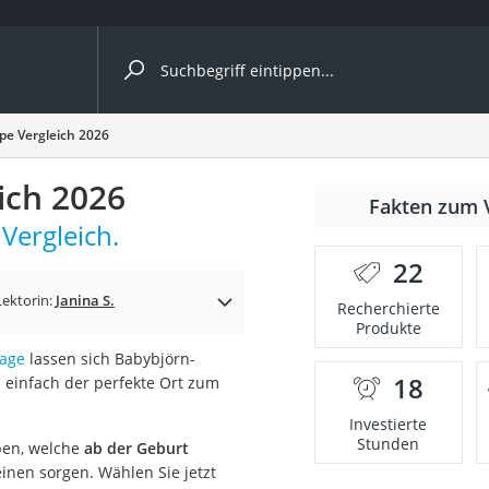
ergleiche nach Kategorie
pe Vergleich 2026
Kameras
ich 2026
er
Fakten zum 
Vergleich.
22
der
Lektorin:
Janina S.
Recherchierte
Produkte
rage
lassen sich Babybjörn-
18
 einfach der perfekte Ort zum
Investierte
Stunden
pen, welche
ab der Geburt
inen sorgen. Wählen Sie jetzt