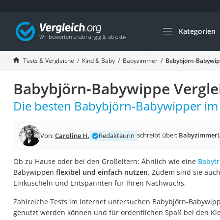
Kategorien
Die beliebtesten V
Kind & Baby
Tests & Vergleiche
Kind & Baby
Babyzimmer
Babybjörn-Babywip
Babyphone mit 2 
Babybjörn-Babywippe Vergle
Walkie-Talkie Kind
Kindermatratzen
Die besten Babybjörn-Babywipper im 
Babywippe
Rollschuhe für Kin
schreibt über:
Babyzimmer
Von:
Caroline H.
Redakteurin
Tischkicker
Ob zu Hause oder bei den Großeltern: Ähnlich wie eine
Babyt
Laufrad
Babywippen
flexibel und einfach nutzen
. Zudem sind sie auch
Kinderschubkarre
Einkuscheln und Entspannten für Ihren Nachwuchs.
Babyschlafsack
Zahlreiche Tests im Internet untersuchen Babybjörn-Babywip
Kinderuhr
genutzt werden können und für ordentlichen Spaß bei den Kle