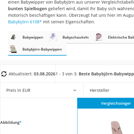
einen Babywipper von Babybjörn aus unserer Vergleichstabelle
Babyphone
bunten Spielbogen
geliefert wird, damit Ihr Baby sich währen
Treppenschutzgitt
motorisch beschäftigen kann. Überzeugt hat uns hier im Augu
Babybjörn 6108
*
mit seinen Eigenschaften.
Kindersitz ab 4 Ja
Kinderroller 3 Räd
Babywippen
Babyschaukeln
Elektrische B
Ferngesteuertes A
Babybjörn-Babywippen
Kindersitz 15–36 k
Kinderfahrradhel
Barfußschuhe Kin
Aktualisiert:
03.08.2026
1 - 3 von 3:
Beste Babybjörn-Babywip
Kinder-Mikroskop
Preis in EUR
Hersteller
Ferngesteuerter 
Service
Vergleichssieger
Abbildung
*