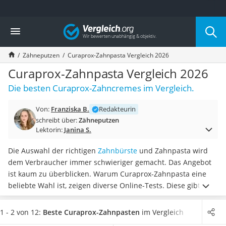
Die beliebtesten Vergleiche nach Kategorie
Vergleich
Drogerie
Inhalator
Zähneputzen
Curaprox-Zahnpasta Vergleich 2026
Haarschneider
Rollator
Curaprox-Zahnpasta Vergleich 2026
Braun Rasierer
Die besten Curaprox-Zahncremes im Vergleich.
Katzenklappe (Chip)
Rasierer
Von:
Franziska B.
Redakteurin
Masturbator
schreibt über:
Zähneputzen
Massagepistole
Lektorin:
Janina S.
Epilierer
Reisehaartrockner
Die Auswahl der richtigen
Zahnbürste
und Zahnpasta wird
Eiweißpulver
dem Verbraucher immer schwieriger gemacht. Das Angebot
Magnesiumpräparat
ist kaum zu überblicken. Warum Curaprox-Zahnpasta eine
Katzenklappe
beliebte Wahl ist, zeigen diverse Online-Tests. Diese gibt es
Nackenmassagegerät
nicht nur in verschiedenen Geschmacksrichtungen, sondern
Zeckenschutz Katze
auch
für diverse Zahnbedürfnisse
. So können Sie Ihre
1 - 2 von 12:
Beste Curaprox-Zahnpasten
im Vergleich
leichter Haartrockner
Mundhygiene leicht optimieren.
Wählen Sie jetzt aus unserer