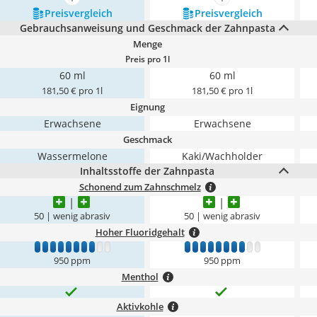
mehr anzeigen
mehr anzeigen
Preis­vergleich
Preis­vergleich
Gebrauchsanweisung und Geschmack der Zahnpasta
Menge
Preis pro 1l
60 ml
60 ml
181,50 € pro 1l
181,50 € pro 1l
Eignung
Erwachsene
Erwachsene
Geschmack
Wassermelone
Kaki/Wachholder
Inhaltsstoffe der Zahnpasta
Schonend zum Zahnschmelz
50 | wenig abrasiv
50 | wenig abrasiv
Hoher Fluoridgehalt
1
2
3
4
5
6
7
8
9
10
1
2
3
4
5
6
7
8
9
10
950 ppm
950 ppm
Menthol
Aktivkohle