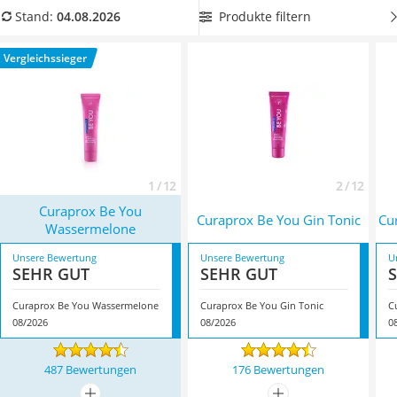
Philips-Sonicare-Zahnbürste
Vergleichstabelle
eine Curaprox-Zahnpasta mit Menthol-
Produkte filtern
Stand:
04.08.2026
Schildkrötenhaus
Kügelchen
, um von einem lang anhaltenden frischen Atem zu
Mineralfutter Pferd
profitieren. Überzeugt hat uns hier im August 2026
Vergleichssieger
Massagegerät
besonders das Modell
Curaprox Be You Wassermelone
*
mit
Service
seinen Eigenschaften.
1 / 12
2 / 12
Curaprox Be You
Curaprox Be You Gin Tonic
Cu
Wassermelone
Unsere Bewertung
Unsere Bewertung
U
SEHR GUT
SEHR GUT
Curaprox Be You Wassermelone
Curaprox Be You Gin Tonic
C
08/2026
08/2026
0
487 Bewertungen
176 Bewertungen