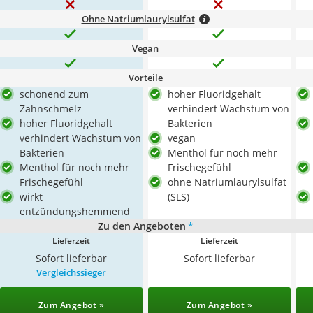
Ohne Natriumlaurylsulfat
Vegan
Vorteile
schonend zum
hoher Fluoridgehalt
Zahnschmelz
verhindert Wachstum von
hoher Fluoridgehalt
Bakterien
verhindert Wachstum von
vegan
Bakterien
Menthol für noch mehr
Menthol für noch mehr
Frischegefühl
Frischegefühl
ohne Natriumlaurylsulfat
wirkt
(SLS)
entzündungshemmend
Zu den Angeboten
*
Lieferzeit
Lieferzeit
Sofort lieferbar
Sofort lieferbar
Vergleichssieger
Zum Angebot »
Zum Angebot »