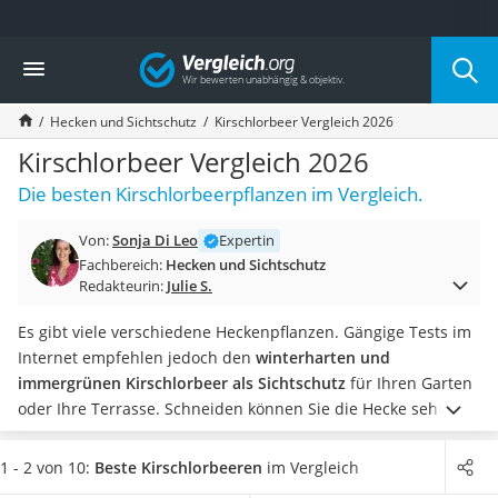
Die beliebtesten Vergleiche nach Kategorie
Vergleich
Baumarkt
Tresor feuerfest
Hecken und Sichtschutz
Kirschlorbeer Vergleich 2026
Makita-Akku-Rasenmäher
Kappsäge
Kirschlorbeer Vergleich 2026
Smartes Türschloss
Die besten Kirschlorbeerpflanzen im Vergleich.
Akku-Rasentrimmer
Feuchtigkeitsmessgerät
Von:
Sonja Di Leo
Expertin
Split-Klimaanlage 2 Innengeräte
Fachbereich:
Hecken und Sichtschutz
Pelletofen
Redakteurin:
Julie S.
Bohrmaschine
Tiefbrunnenpumpe
Es gibt viele verschiedene Heckenpflanzen. Gängige Tests im
Fliesenschneider
Internet empfehlen jedoch den
winterharten und
Hochdruckreiniger
immergrünen Kirschlorbeer als Sichtschutz
für Ihren Garten
Doppelschleifer
oder Ihre Terrasse. Schneiden können Sie die Hecke sehr
Überwachungskamera
unkompliziert mit einer herkömmlichen
Heckenschere
, falls
Benzinrasenmäher mit Elektrostart
die Pflanze zu hoch werden sollte.
Wählen Sie jetzt aus
1 - 2 von 10:
Beste Kirschlorbeeren
im Vergleich
Akku-Laubsauger
unserer Vergleichstabelle
einen bei Lieferung bereits hoch