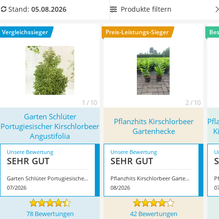
Löschdecke
gewachsenen Kirschlorbeer
, damit Ihr Sichtschutz möglichst
Produkte filtern
Stand:
05.08.2026
Multimeter
schnell die gewünschte Höhe erreicht. Überzeugt hat uns
Winterharte Palmen
hier im August 2026 besonders das Modell
Garten Schlüter
Vergleichssieger
Preis-Leistungs-Sieger
Bes
Gasdurchlauferhitzer
Portugiesischer Kirschlorbeer Angustifolia
*
mit seinen
Service
Eigenschaften.
1 / 10
2 / 10
Garten Schlüter
Pflanzhits Kirschlorbeer
Pfl
Portugiesischer Kirschlorbeer
Gartenhecke
K
Angustifolia
Unsere Bewertung
Unsere Bewertung
U
SEHR GUT
SEHR GUT
Garten Schlüter Portugiesischer Kirschlorbeer Angustifolia
Pflanzhits Kirschlorbeer Gartenhecke
07/2026
08/2026
0
78 Bewertungen
42 Bewertungen