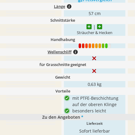
Länge
57 cm
Schnittstärke
Sträucher & Hecken
Handhabung
1
2
3
4
5
6
7
8
9
10
Wellenschliff
für Grasschnitte geeignet
Gewicht
0,63 kg
Vorteile
mit PTFE-Beschichtung
auf der oberen Klinge
besonders leicht
Zu den Angeboten
*
Lieferzeit
Sofort lieferbar