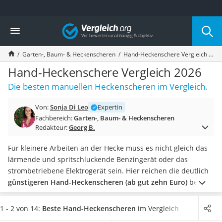
Die beliebtesten Vergleiche nach Kategorie
Vergleich
Baumarkt
Tresor feuerfest
Garten-, Baum- & Heckenscheren
Hand-Heckenschere Vergleich 2026
Makita-Akku-Rasenmäher
Kappsäge
Hand-Heckenschere Vergleich 2026
Smartes Türschloss
Die besten manuellen Heckenscheren im Vergleich.
Akku-Rasentrimmer
Feuchtigkeitsmessgerät
Von:
Sonja Di Leo
Expertin
Split-Klimaanlage 2 Innengeräte
Fachbereich:
Garten-, Baum- & Heckenscheren
Pelletofen
Redakteur:
Georg B.
Bohrmaschine
Tiefbrunnenpumpe
Für kleinere Arbeiten an der Hecke muss es nicht gleich das
Fliesenschneider
lärmende und spritschluckende Benzingerät oder das
Hochdruckreiniger
strombetriebene Elektrogerät sein. Hier reichen die deutlich
Doppelschleifer
günstigeren Hand-Heckenscheren (ab gut zehn Euro)
bereits
Überwachungskamera
vollkommen aus!
Achten Sie vor dem Kauf auf die
Benzinrasenmäher mit Elektrostart
Beschaffenheit Ihrer Hecke. Kommen darin
viele dickere Äste
1 - 2 von 14:
Beste Hand-Heckenscheren
im Vergleich
Akku-Laubsauger
vor, empfehlen wir ein Produkt mit besonders hohe