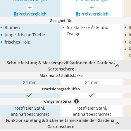
mehr anzeigen
mehr anzeigen
Preis­vergleich
Preis­vergleich
Geeignet für
•
•
•
Blumen
für stärkere Äste und
•
•
Zweige
junge, frische Triebe
f
•
•
frisches Holz
k
•
Ä
Schnittleistung & Messerspezifikationen der Gardena-
Gartenschere
Maximale Schnittstärke
24 mm
24 mm
Präzisionsgeschliffen
Klingenmaterial
rostfreier Stahl,
rostfreier Stahl,
antihaftbeschichtet
antihaftbeschichtet
Funktionsumfang & Sicherheitsmerkmale der Gardena-
Gartenschere