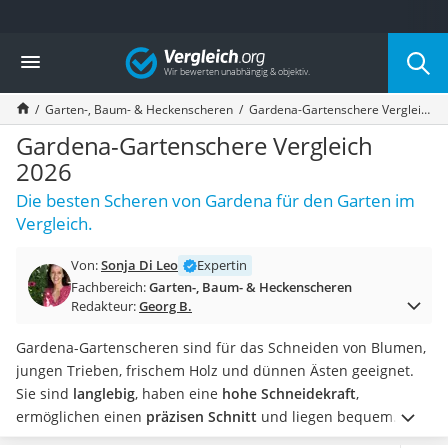
Die beliebtesten Vergleiche nach Kategorie
Vergleich
Baumarkt
Tresor feuerfest
Garten-, Baum- & Heckenscheren
Gardena-Gartenschere Vergleich 2026
Makita-Akku-Rasenmäher
Kappsäge
Gardena-Gartenschere Vergleich
Smartes Türschloss
2026
Akku-Rasentrimmer
Die besten Scheren von Gardena für den Garten im
Feuchtigkeitsmessgerät
Vergleich.
Split-Klimaanlage 2 Innengeräte
Pelletofen
Von:
Sonja Di Leo
Expertin
Bohrmaschine
Fachbereich:
Garten-, Baum- & Heckenscheren
Tiefbrunnenpumpe
Redakteur:
Georg B.
Fliesenschneider
Hochdruckreiniger
Gardena-Gartenscheren sind für das Schneiden von Blumen,
Doppelschleifer
jungen Trieben, frischem Holz und dünnen Ästen geeignet.
Überwachungskamera
Sie sind
langlebig
, haben eine
hohe Schneidekraft
,
Benzinrasenmäher mit Elektrostart
ermöglichen einen
präzisen Schnitt
und liegen bequem
Akku-Laubsauger
sowie sicher in der Hand.
Machen Sie den persönlichen Test